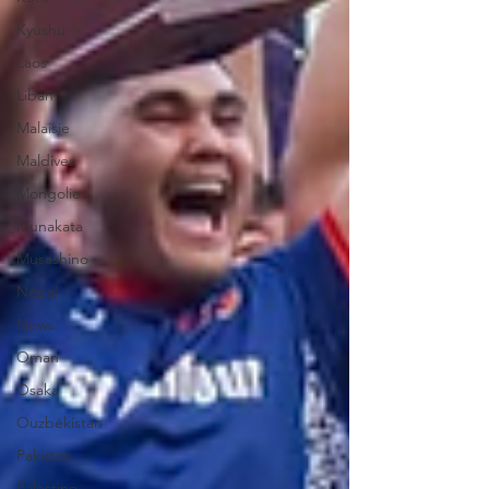
Kyushu
Laos
Liban
Malaisie
Maldives
Mongolie
Munakata
Musashino
Népal
News
Oman
Osaka
Ouzbékistan
Pakistan
Palestine