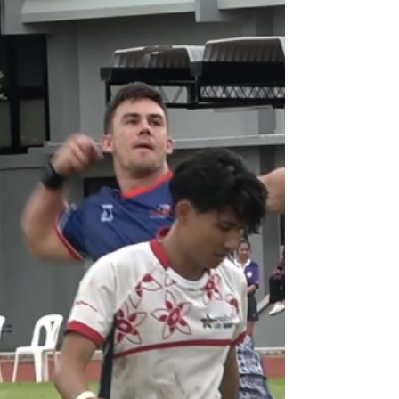
première 1/2 finale de l'Union's Cup 2026
opposant les Philippines (qui ont pulvérisé le
Laos 74 à 0) à Singapour (vainqueur dans la
douleur des Barbarian Asia 21 à 19). En
première mi-temps, le premier essai venait
de l'ailier Vincent Young. Les singapouriens
égalisaient par un essai de leur centre
Maurice Wong. L'ouvreur Ryan Curtis
répondait sur pénalité. A la pause, les
Volcanoes menaien