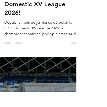
Hinato
24 juin
1 min de lecture
Les Manila Nomads
remportent la PRFU
Domestic XV League
2026!
Depuis le mois de janvier se déroulait la
PRFU Domestic XV League 2026, le
championnat national philippin amateur de
rugby à XV. Celui-ci se composait cette