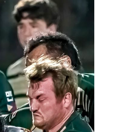
La Philippine Rugby Football Union vient de
dévoiler le groupe des Volcanoes pour
participer à l'Union's Cup 2026. Le
sélectionneur Joshua Sutcliffe a dévoilé un
effectif de 37 joueurs (20 avants et 17
arrières). On retrouve de nombreux cadres
du titre de l'an passé avec notamment
devant les piliers Thomas Reyes et Lawrence
Beboso (Windsor Rugby Club), le talonneur
James Rayan (Angleterre) et les troisièmes
lignes Dylan Davies (Bond Pirates Rugby
Club), Edlen Hernandez (Manil