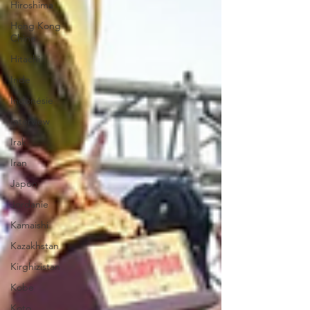
Hiroshima
Hong Kong
Chine
Hitachi
Inde
Indonésie
Interview
Irak
Iran
Japon
Jordanie
Kamaishi
Kazakhstan
Kirghizistan
Kobe
Koto