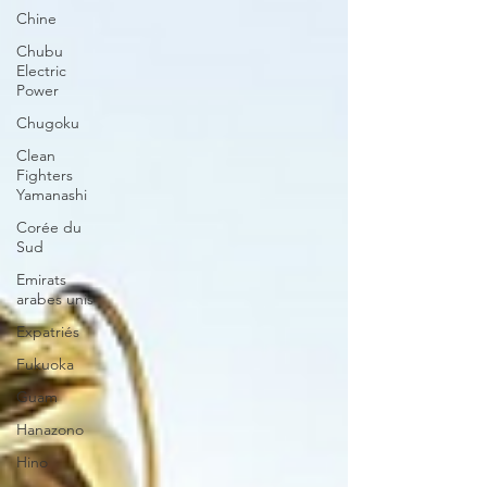
Chine
Chubu
Electric
Power
Chugoku
Clean
Fighters
Yamanashi
Corée du
Sud
Emirats
arabes unis
Expatriés
Fukuoka
Guam
Hanazono
Hino