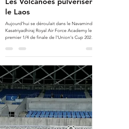
Hinato
12 juil.
2 min de lecture
Les Volcanoes pulvérisent
le Laos
Aujourd'hui se déroulait dans le Navaminda
Kasatriyadhiraj Royal Air Force Academy le
premier 1/4 de finale de l'Union's Cup 2026
opposant les Philippines (52ème nation au
classement World Rugby) au Laos (103ème).
Sans surprise, les Volcanoes ont pulvérisé les
malheureux Lao Nagas sur le score sans
appel de 74 à 0. Les philippins auront inscrit
douze essais au total dont les doublés des