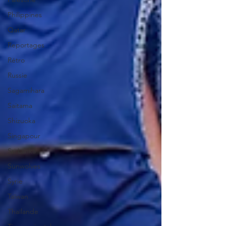
Philippines
Qatar
Reportages
Rétro
Russie
Sagamihara
Saitama
Shizuoka
Singapour
Sri Lanka
Sunwolves
Syrie
Taïwan
Thaïlande