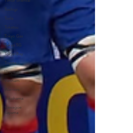
Timor oriental
Tochigi
Toda
Tokatsu
Tokyo Gas
Tokyo SG
Tokyo-Bay
Toyota
Urayasu
Vietnam
Warriors
Yokohama
Kawagoe
Sayama