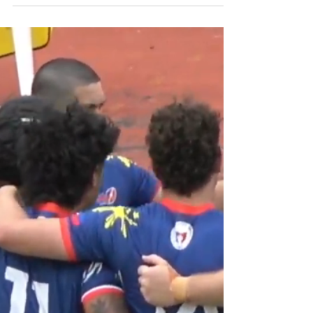
(faciles vainqueurs de Singapour 33 à 10) à la
Malaisie (qui a éliminé dans la douleur
Taïwan sur le score de 42 à 29). En première
mi-temps, les Volcanoes prenaient un léger
avantage contre des Bunga Raya qui
rivalisaient grâce à leur jeune ouvreur
phénomène Aqasha Daniel Irwan (17 à 15).
Mais en seconde période, la supériorité des
avants philippins et l'ex