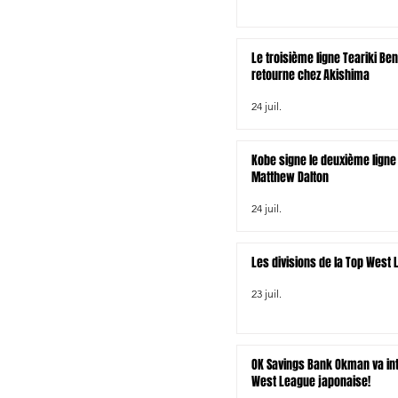
Le troisième ligne Teariki Be
retourne chez Akishima
24 juil.
Kobe signe le deuxième ligne 
Matthew Dalton
24 juil.
Les divisions de la Top West
23 juil.
OK Savings Bank Okman va int
West League japonaise!