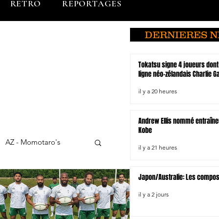
RETRO
REPORTAGES
DERNIERES 
Tokatsu signe 4 joueurs dont
ligne néo-zélandais Charlie 
il y a 20 heures
Andrew Ellis nommé entraîne
Kobe
AZ - Momotaro's
il y a 21 heures
Japon/Australie: Les compo
Chubu Electric Power
il y a 2 jours