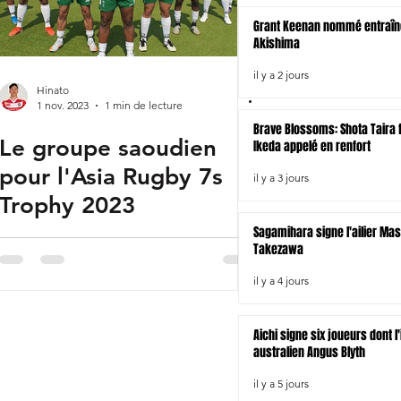
Fukuoka
Grant Keenan nommé entraîn
Akishima
Indonésie
il y a 2 jours
Hinato
1 nov. 2023
1 min de lecture
Brave Blossoms: Shota Taira fo
Le groupe saoudien
Ikeda appelé en renfort
pour l'Asia Rugby 7s
il y a 3 jours
Trophy 2023
Sagamihara signe l'ailier Ma
Takezawa
il y a 4 jours
Aichi signe six joueurs dont l
australien Angus Blyth
il y a 5 jours