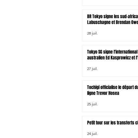
BR Tokyo signe les sud-afric
Labuschagne et Brendan Owen
zélandais Tamati Tua
28 juil.
Tokyo SG signe l'international
australien Ed Kasprowicz et l'
irlandais James Lowe
27 juil.
Tochigi officialise le départ
ligne Trevor Hosea
25 juil.
Petit tour sur les transferts
24 juil.