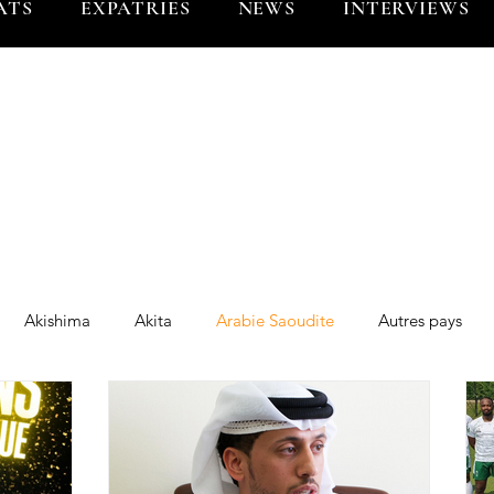
ATS
EXPATRIES
NEWS
INTERVIEWS
Akishima
Akita
Arabie Saoudite
Autres pays
g Blues
BL Tokyo
BR Tokyo
Brunei
Chine