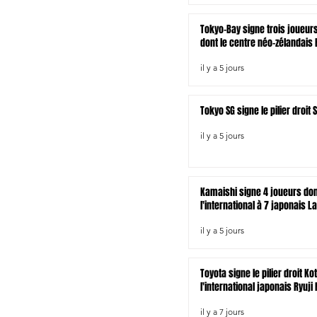
Tokyo-Bay signe trois joueur
dont le centre néo-zélandais B
il y a 5 jours
Tokyo SG signe le pilier droi
il y a 5 jours
Kamaishi signe 4 joueurs do
l'international à 7 japonais L
il y a 5 jours
Toyota signe le pilier droit Ko
l'international japonais Ryuji
il y a 7 jours