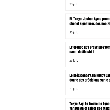
23 juil.
BL Tokyo: Joshua Syms promu
chef et signatures des néo-z
Joseph Gavigan et Jonah Lo
23 juil.
Le groupe des Brave Blossom
camp de Abashiri
23 juil.
Le président d'Asia Rugby Qai
donne des précisions sur le 
rugby à XV asiatique pour le
21 juil.
venir
Tokyo-Bay: Le troisième ligne
Yanagawa et l'ailier Reo Mat