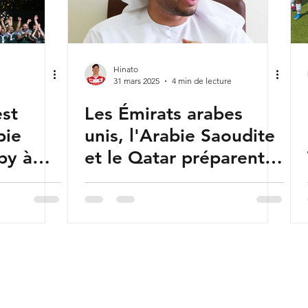
manashi
Corée du Sud
Emirats arabes unis
Expatriés
Hiroshima
Hong Kong Chine
Hitachi
Inde
Hinato
31 mars 2025
4 min de lecture
est
Les Émirats arabes
bie
unis, l'Arabie Saoudite
by à
et le Qatar préparent
e année
une candidature
commune pour
l'organisation de la
Coupe du monde de
rugby à XV de 2035 ou
2039