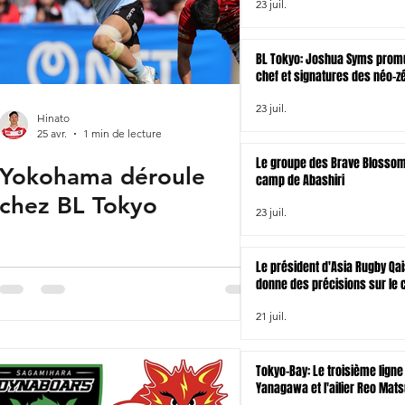
23 juil.
BL Tokyo: Joshua Syms promu
chef et signatures des néo-z
Joseph Gavigan et Jonah Lo
23 juil.
Hinato
25 avr.
1 min de lecture
Le groupe des Brave Blossom
Yokohama déroule
camp de Abashiri
chez BL Tokyo
23 juil.
Le président d'Asia Rugby Qai
donne des précisions sur le 
rugby à XV asiatique pour le
21 juil.
venir
Tokyo-Bay: Le troisième ligne
Yanagawa et l'ailier Reo Mat