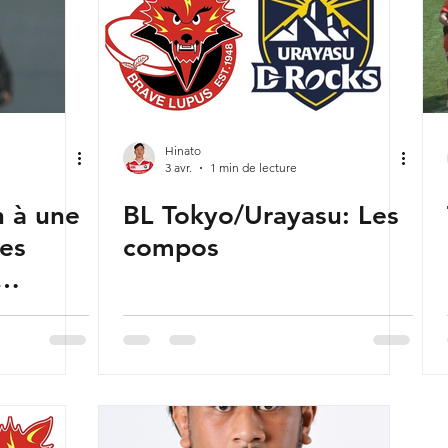
Hinato
3 avr.
1 min de lecture
n à une
BL Tokyo/Urayasu: Les
tes
compos