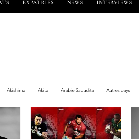
ATS
EXPATRIES
NEWS
INTERVIEWS
Akishima
Akita
Arabie Saoudite
Autres pays
g Blues
BL Tokyo
BR Tokyo
Brunei
Chine