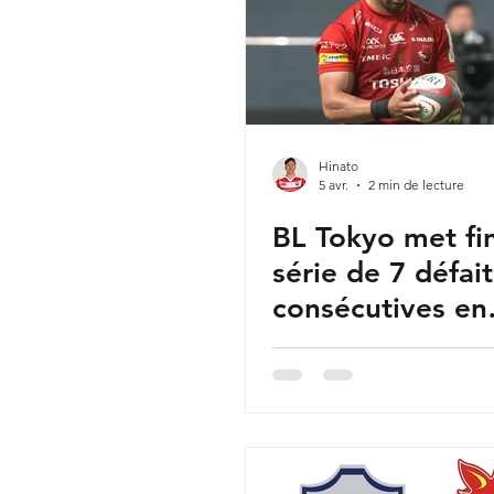
Hinato
5 avr.
2 min de lecture
BL Tokyo met fi
série de 7 défai
consécutives en
battant Urayasu