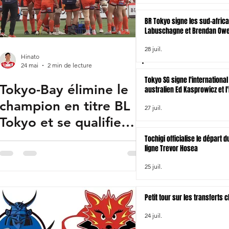
BR Tokyo signe les sud-afric
Labuschagne et Brendan Owen
zélandais Tamati Tua
28 juil.
Hinato
24 mai
2 min de lecture
Tokyo SG signe l'international
Tokyo-Bay élimine le
australien Ed Kasprowicz et l'
irlandais James Lowe
champion en titre BL
27 juil.
Tokyo et se qualifie
pour les 1/2 finales
Tochigi officialise le départ
ligne Trevor Hosea
25 juil.
Petit tour sur les transferts
24 juil.