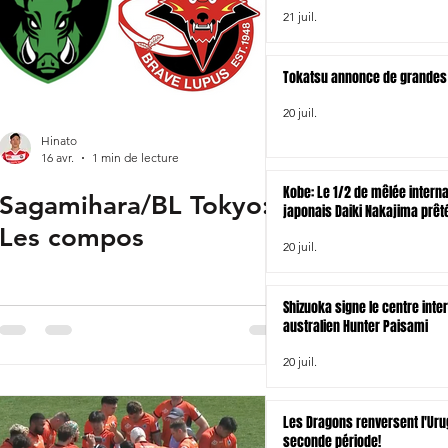
chez les Wellington Lions
21 juil.
Tokatsu annonce de grandes 
20 juil.
Hinato
16 avr.
1 min de lecture
Kobe: Le 1/2 de mêlée interna
Sagamihara/BL Tokyo:
japonais Daiki Nakajima prêt
Waikato en NPC
Les compos
20 juil.
Shizuoka signe le centre inte
australien Hunter Paisami
20 juil.
Les Dragons renversent l'Ur
seconde période!