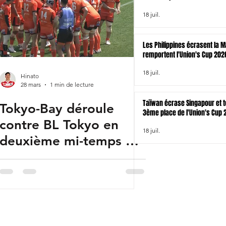
18 juil.
Les Philippines écrasent la M
remportent l'Union's Cup 202
18 juil.
Hinato
28 mars
1 min de lecture
Taïwan écrase Singapour et t
Tokyo-Bay déroule
3ème place de l'Union's Cup 
contre BL Tokyo en
18 juil.
deuxième mi-temps et
se qualifie pour les
phases finales