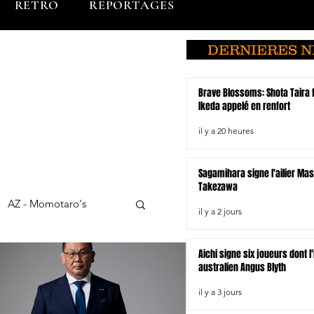
RETRO
REPORTAGES
DERNIERES 
Brave Blossoms: Shota Taira fo
Ikeda appelé en renfort
il y a 20 heures
Sagamihara signe l'ailier Ma
Takezawa
AZ - Momotaro's
il y a 2 jours
Aichi signe six joueurs dont l
Chubu Electric Power
australien Angus Blyth
il y a 3 jours