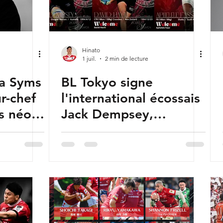
manashi
Corée du Sud
Emirats arabes unis
Expatriés
Hiroshima
Hong Kong Chine
Hitachi
Inde
Hinato
1 juil.
2 min de lecture
ua Syms
BL Tokyo signe
r-chef
l'international écossais
s néo-
Jack Dempsey,
h
l'international néo-
ah Lowe
zélandais David Havili
et l'international sud-
africain Aphelele Fassi