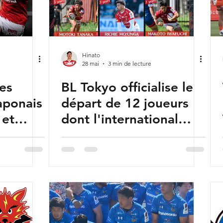
Hinato
28 mai
3 min de lecture
es
BL Tokyo officialise le
aponais
départ de 12 joueurs
 et
dont l'international
japonais Futoshi Mori