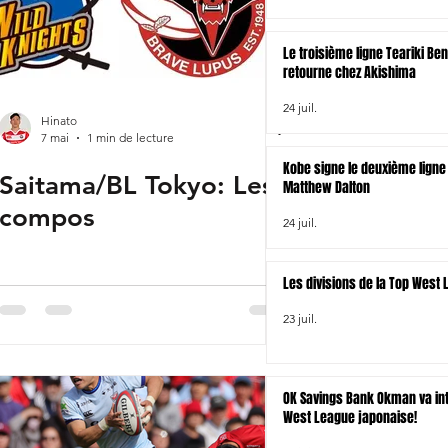
Le troisième ligne Teariki Be
retourne chez Akishima
24 juil.
Hinato
7 mai
1 min de lecture
Kobe signe le deuxième ligne 
Saitama/BL Tokyo: Les
Matthew Dalton
compos
24 juil.
Les divisions de la Top West
23 juil.
OK Savings Bank Okman va int
West League japonaise!