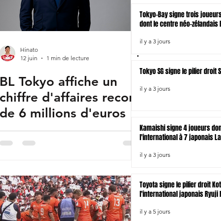
Fukuoka
Tokyo-Bay signe trois joueur
dont le centre néo-zélandais B
Indonésie
il y a 3 jours
Hinato
12 juin
1 min de lecture
Tokyo SG signe le pilier droi
BL Tokyo affiche un
il y a 3 jours
chiffre d'affaires record
de 6 millions d'euros
Kamaishi signe 4 joueurs do
l'international à 7 japonais L
il y a 3 jours
Toyota signe le pilier droit Ko
l'international japonais Ryuji
il y a 5 jours