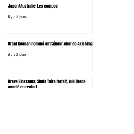
Japon/Australie: Les compos
il y a 2 jours
Grant Keenan nommé entraîneur-chef de Akishima
il y a 2 jours
Brave Blossoms: Shota Taira forfait, Yuki Ikeda
appelé en renfort
il y a 3 jours
Sagamihara signe l'ailier Masayoshi Takezawa
il y a 4 jours