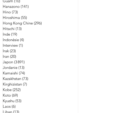
Guam
(10)
10 posts
Hanazono
(141)
141 posts
Hino
(73)
73 posts
Hiroshima
(55)
55 posts
Hong Kong Chine
(296)
296 posts
Hitachi
(13)
13 posts
Inde
(19)
19 posts
Indonésie
(4)
4 posts
Interview
(1)
1 post
Irak
(23)
23 posts
Iran
(20)
20 posts
Japon
(3 891)
3 891 posts
Jordanie
(13)
13 posts
Kamaishi
(74)
74 posts
Kazakhstan
(73)
73 posts
Kirghizistan
(7)
7 posts
Kobe
(252)
252 posts
Koto
(69)
69 posts
Kyushu
(53)
53 posts
Laos
(6)
6 posts
Liban
(13)
13 posts