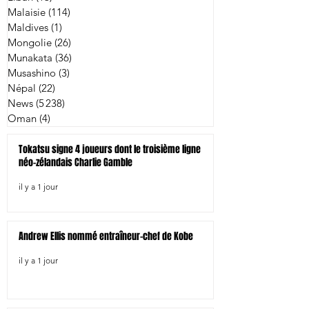
Malaisie
(114)
114 posts
Maldives
(1)
1 post
Mongolie
(26)
26 posts
Munakata
(36)
36 posts
Musashino
(3)
3 posts
Népal
(22)
22 posts
News
(5 238)
5 238 posts
Oman
(4)
4 posts
Tokatsu signe 4 joueurs dont le troisième ligne
néo-zélandais Charlie Gamble
il y a 1 jour
Andrew Ellis nommé entraîneur-chef de Kobe
il y a 1 jour