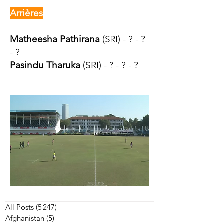
Arrières
Matheesha Pathirana
(SRI) - ? - ?
- ?
Pasindu Tharuka
(SRI) - ? - ? - ?
All Posts
(5 247)
5 247 posts
Afghanistan
(5)
5 posts