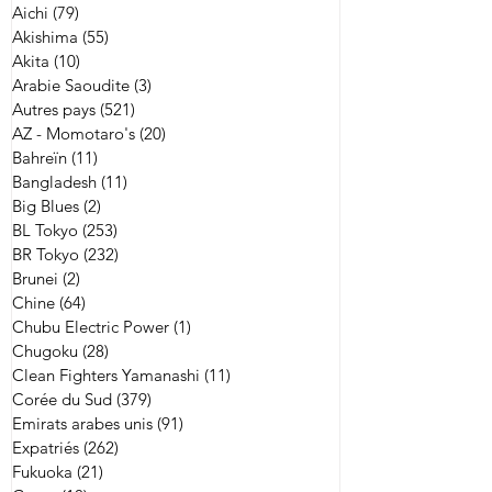
Aichi
(79)
79 posts
Akishima
(55)
55 posts
Akita
(10)
10 posts
Arabie Saoudite
(3)
3 posts
Autres pays
(521)
521 posts
AZ - Momotaro's
(20)
20 posts
Bahreïn
(11)
11 posts
Bangladesh
(11)
11 posts
Big Blues
(2)
2 posts
BL Tokyo
(253)
253 posts
BR Tokyo
(232)
232 posts
Brunei
(2)
2 posts
Chine
(64)
64 posts
Chubu Electric Power
(1)
1 post
Chugoku
(28)
28 posts
Clean Fighters Yamanashi
(11)
11 posts
Corée du Sud
(379)
379 posts
Emirats arabes unis
(91)
91 posts
Expatriés
(262)
262 posts
Fukuoka
(21)
21 posts