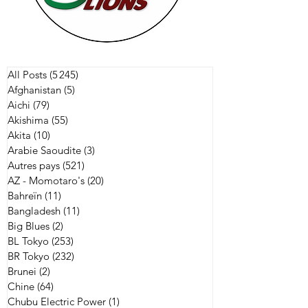
All Posts
(5 245)
5 245 posts
Afghanistan
(5)
5 posts
Aichi
(79)
79 posts
Akishima
(55)
55 posts
Akita
(10)
10 posts
Arabie Saoudite
(3)
3 posts
Autres pays
(521)
521 posts
AZ - Momotaro's
(20)
20 posts
Bahreïn
(11)
11 posts
Bangladesh
(11)
11 posts
Big Blues
(2)
2 posts
BL Tokyo
(253)
253 posts
BR Tokyo
(232)
232 posts
Brunei
(2)
2 posts
Chine
(64)
64 posts
Chubu Electric Power
(1)
1 post