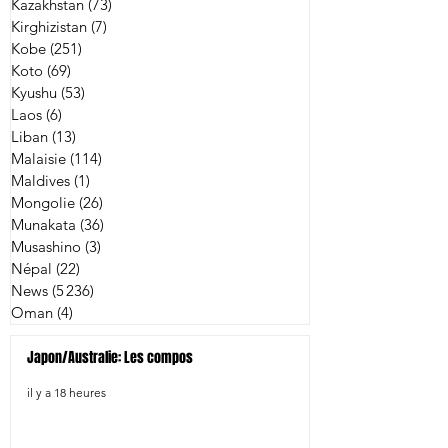
Kazakhstan
(73)
73 posts
Kirghizistan
(7)
7 posts
Kobe
(251)
251 posts
Koto
(69)
69 posts
Kyushu
(53)
53 posts
Laos
(6)
6 posts
Liban
(13)
13 posts
Malaisie
(114)
114 posts
Maldives
(1)
1 post
Mongolie
(26)
26 posts
Munakata
(36)
36 posts
Musashino
(3)
3 posts
Népal
(22)
22 posts
News
(5 236)
5 236 posts
Oman
(4)
4 posts
Japon/Australie: Les compos
il y a 18 heures