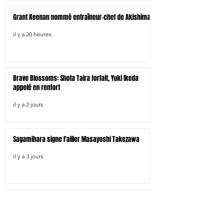
Grant Keenan nommé entraîneur-chef de Akishima
il y a 20 heures
Brave Blossoms: Shota Taira forfait, Yuki Ikeda
appelé en renfort
il y a 2 jours
Sagamihara signe l'ailier Masayoshi Takezawa
il y a 3 jours
Aichi signe six joueurs dont l'international
australien Angus Blyth