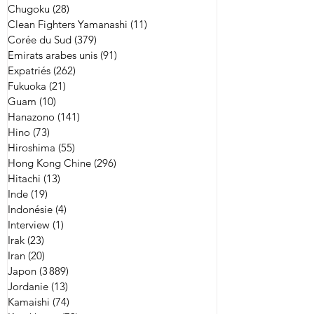
Chugoku
(28)
28 posts
Clean Fighters Yamanashi
(11)
11 posts
Corée du Sud
(379)
379 posts
Emirats arabes unis
(91)
91 posts
Expatriés
(262)
262 posts
Fukuoka
(21)
21 posts
Guam
(10)
10 posts
Hanazono
(141)
141 posts
Hino
(73)
73 posts
Hiroshima
(55)
55 posts
Hong Kong Chine
(296)
296 posts
Hitachi
(13)
13 posts
Inde
(19)
19 posts
Indonésie
(4)
4 posts
Interview
(1)
1 post
Irak
(23)
23 posts
Iran
(20)
20 posts
Japon
(3 889)
3 889 posts
Jordanie
(13)
13 posts
Kamaishi
(74)
74 posts