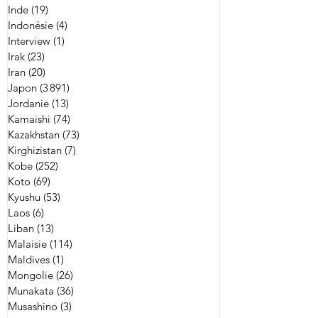
Inde
(19)
19 posts
Indonésie
(4)
4 posts
Interview
(1)
1 post
Irak
(23)
23 posts
Iran
(20)
20 posts
Japon
(3 891)
3 891 posts
Jordanie
(13)
13 posts
Kamaishi
(74)
74 posts
Kazakhstan
(73)
73 posts
Kirghizistan
(7)
7 posts
Kobe
(252)
252 posts
Koto
(69)
69 posts
Kyushu
(53)
53 posts
Laos
(6)
6 posts
Liban
(13)
13 posts
Malaisie
(114)
114 posts
Maldives
(1)
1 post
Mongolie
(26)
26 posts
Munakata
(36)
36 posts
Musashino
(3)
3 posts