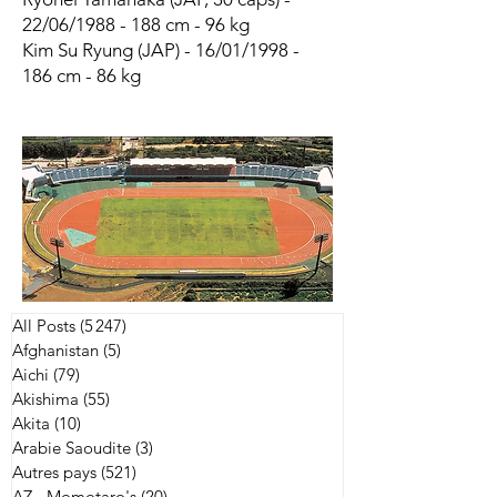
22/06/1988 - 188 cm - 96 kg
Kim Su Ryung (JAP) - 16/01/1998 -
186 cm - 86 kg
All Posts
(5 247)
5 247 posts
Afghanistan
(5)
5 posts
Aichi
(79)
79 posts
Akishima
(55)
55 posts
Akita
(10)
10 posts
Arabie Saoudite
(3)
3 posts
Autres pays
(521)
521 posts
AZ - Momotaro's
(20)
20 posts