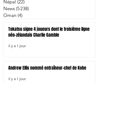
Népal
(22)
22 posts
News
(5 238)
5 238 posts
Oman
(4)
4 posts
Tokatsu signe 4 joueurs dont le troisième ligne
néo-zélandais Charlie Gamble
il y a 1 jour
Andrew Ellis nommé entraîneur-chef de Kobe
il y a 1 jour
Japon/Australie: Les compos
il y a 2 jours