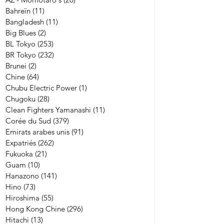
Bahreïn
(11)
11 posts
Bangladesh
(11)
11 posts
Big Blues
(2)
2 posts
BL Tokyo
(253)
253 posts
BR Tokyo
(232)
232 posts
Brunei
(2)
2 posts
Chine
(64)
64 posts
Chubu Electric Power
(1)
1 post
Chugoku
(28)
28 posts
Clean Fighters Yamanashi
(11)
11 posts
Corée du Sud
(379)
379 posts
Emirats arabes unis
(91)
91 posts
Expatriés
(262)
262 posts
Fukuoka
(21)
21 posts
Guam
(10)
10 posts
Hanazono
(141)
141 posts
Hino
(73)
73 posts
Hiroshima
(55)
55 posts
Hong Kong Chine
(296)
296 posts
Hitachi
(13)
13 posts