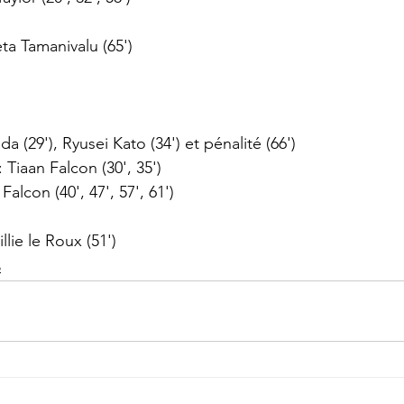
ta Tamanivalu (65')
a (29'), Ryusei Kato (34') et pénalité (66')
 Tiaan Falcon (30', 35')
Falcon (40', 47', 57', 61')
llie le Roux (51')
o