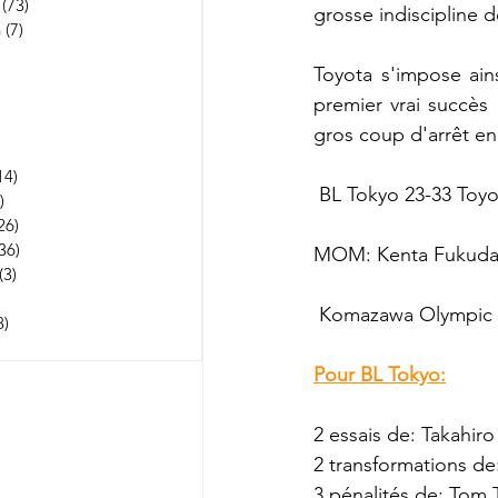
(73)
73 posts
grosse indiscipline d
n
(7)
7 posts
252 posts
Toyota s'impose ain
 posts
53 posts
premier vrai succès 
osts
gros coup d'arrêt en
3 posts
14)
114 posts
 BL Tokyo 23-33 Toyo
)
1 post
26)
26 posts
36)
36 posts
MOM: Kenta Fukuda 
(3)
3 posts
22 posts
 Komazawa Olympic P
8)
5 238 posts
 posts
Pour BL Tokyo:
2 essais de: Takahir
2 transformations de:
3 pénalités de: Tom Ta