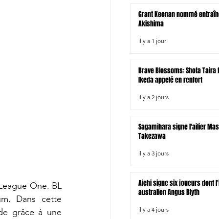
Grant Keenan nommé entraîn
Akishima
il y a 1 jour
Brave Blossoms: Shota Taira fo
Ikeda appelé en renfort
il y a 2 jours
Sagamihara signe l'ailier Ma
Takezawa
il y a 3 jours
Aichi signe six joueurs dont l
 League One. BL 
australien Angus Blyth
m. Dans cette 
il y a 4 jours
ode grâce à une 