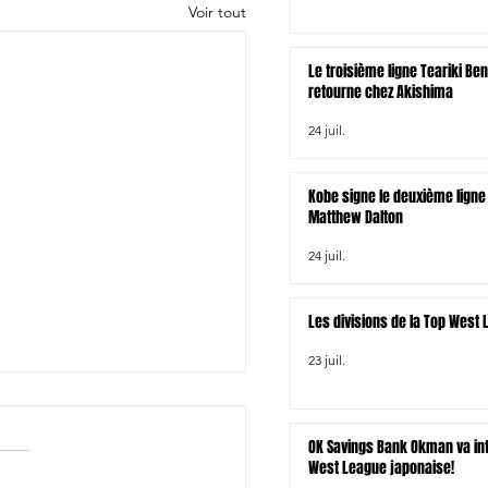
Voir tout
Le troisième ligne Teariki Be
retourne chez Akishima
24 juil.
Kobe signe le deuxième ligne 
Matthew Dalton
24 juil.
Les divisions de la Top West
23 juil.
OK Savings Bank Okman va int
West League japonaise!