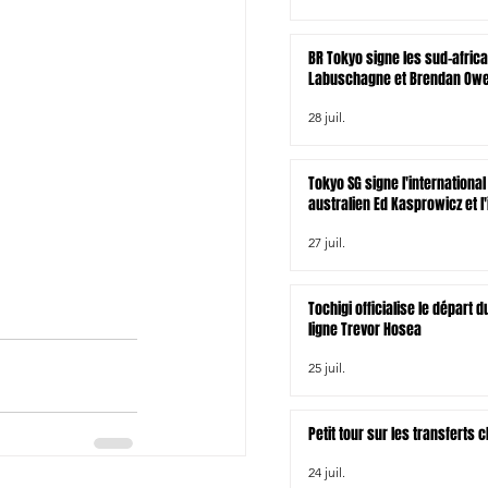
BR Tokyo signe les sud-afric
Labuschagne et Brendan Owen
zélandais Tamati Tua
28 juil.
Tokyo SG signe l'international
australien Ed Kasprowicz et l'
irlandais James Lowe
27 juil.
Tochigi officialise le départ
ligne Trevor Hosea
25 juil.
Petit tour sur les transferts
24 juil.