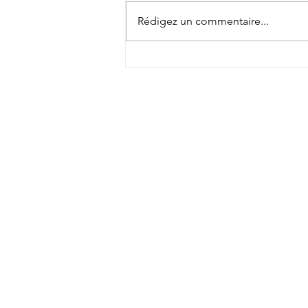
Rédigez un commentaire...
Tokatsu signe 4 joueurs dont le
troisième ligne néo-zélandais
Charlie Gamble