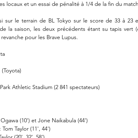
es locaux et un essai de pénalité à 1/4 de la fin du match
si sur le terrain de BL Tokyo sur le score de 33 à 23 
de la saison, les deux précédents étant su tapis vert (c
 revanche pour les Brave Lupus.
ta
(Toyota)
ark Athletic Stadium (2 841 spectateurs)
o Ogawa (10') et Jone Naikabula (44')
 Tom Taylor (11', 44')
ylor (20', 32', 58')