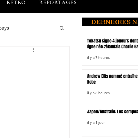
RETRO
REPORTAGES
DERNIERES 
pays
Tokatsu signe 4 joueurs dont
ligne néo-zélandais Charlie 
o
Brunei
il y a 7 heures
Andrew Ellis nommé entraîne
du Sud
Kobe
il y a 8 heures
Hiroshima
Japon/Australie: Les compo
il y a 1 jour