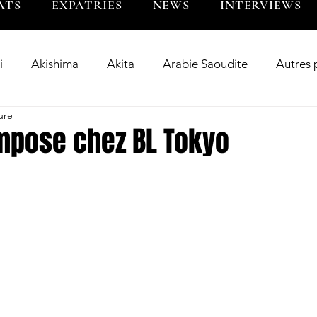
ATS
EXPATRIES
NEWS
INTERVIEWS
i
Akishima
Akita
Arabie Saoudite
Autres 
ure
Bangladesh
Big Blues
BL Tokyo
BR Toky
impose chez BL Tokyo
wer
Chugoku
Clean Fighters Yamanashi
Corée 
riés
Fukuoka
Guam
Hanazono
Hino
Inde
Indonésie
Interview