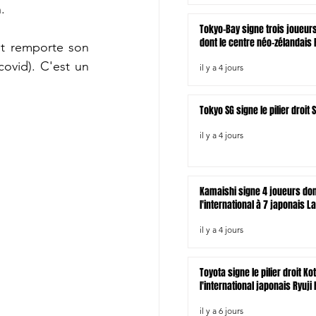
.
Tokyo-Bay signe trois joueur
dont le centre néo-zélandais B
et remporte son 
ovid). C'est un 
il y a 4 jours
Tokyo SG signe le pilier droi
il y a 4 jours
Kamaishi signe 4 joueurs do
l'international à 7 japonais L
il y a 4 jours
Toyota signe le pilier droit Ko
l'international japonais Ryuji
il y a 6 jours