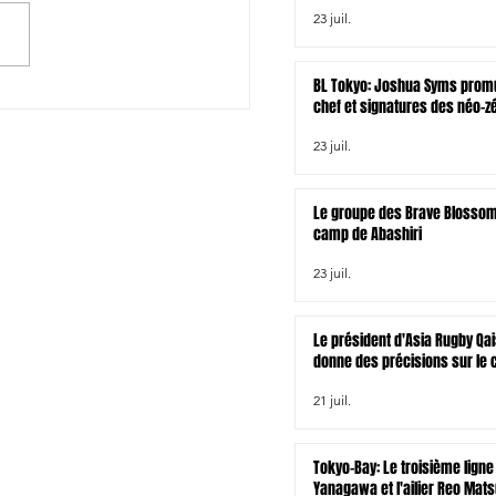
23 juil.
/Australie: Les compos
BL Tokyo: Joshua Syms promu
chef et signatures des néo-z
Joseph Gavigan et Jonah Lo
23 juil.
Le groupe des Brave Blossom
camp de Abashiri
23 juil.
Le président d'Asia Rugby Qai
donne des précisions sur le 
rugby à XV asiatique pour le
21 juil.
venir
Tokyo-Bay: Le troisième ligne
Yanagawa et l'ailier Reo Mat