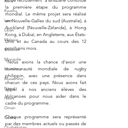
et de recrutement  à Brisbane constitue 
Koto
la première étape du programme 
Kyushu
mondial. Le même projet sera réalisé 
Laos
en Nouvelle-Galles du sud (Australie), à 
Auckland (Nouvelle-Zélande), à Hong 
Liban
Kong, à Dubaï, en Angleterre, aux États-
Malaisie
Unis et au Canada au cours des 12 
prochains mois.
Maldives
Mongolie
"Nous avons la chance d'avoir une 
communauté mondiale de rugby 
Munakata
philippin, avec une présence dans 
Musashino
chacun de ces pays. Nous avons fait 
Népal
appel à nos anciens élèves des 
Volcanoes pour nous aider dans le 
News
cadre du programme. 
Oman
Chaque programme sera représenté 
Osaka
par des membres actuels ou passés de 
Ouzbékistan