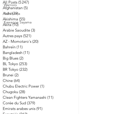
All Posts
(5 247)
5 247 posts
Warriors
Afghanistan
(5)
5 posts
Aichi
(79)
79 posts
Yokohama
Akishima
(55)
55 posts
Kawagoe Sayama
Akita
(10)
10 posts
Arabie Saoudite
(3)
3 posts
Autres pays
(521)
521 posts
AZ - Momotaro's
(20)
20 posts
Bahreïn
(11)
11 posts
Bangladesh
(11)
11 posts
Big Blues
(2)
2 posts
BL Tokyo
(253)
253 posts
BR Tokyo
(232)
232 posts
Brunei
(2)
2 posts
Chine
(64)
64 posts
Chubu Electric Power
(1)
1 post
Chugoku
(28)
28 posts
Clean Fighters Yamanashi
(11)
11 posts
Corée du Sud
(379)
379 posts
Emirats arabes unis
(91)
91 posts