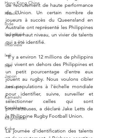
Hong Kong Chine
de recrutement de haute performance 
de l'Union. Un certain nombre de 
Hitachi
joueurs à succès du Queensland en 
Inde
Australie ont représenté les Philippines 
Indonésie
au plus haut niveau, un vivier de talents 
qui a été identifié.
Interview
Irak
"Il y a environ 12 millions de philippins 
qui vivent en dehors des Philippines et 
Iran
un petit pourcentage d'entre eux 
Japon
jouent au rugby. Nous voulons cibler 
ces populations à l'échelle mondiale 
Jordanie
pour identifier, suivre, surveiller et 
Kamaishi
sélectionner celles qui sont 
Kazakhstan
prometteuses, a déclaré Jake Letts de 
la Philippine Rugby Football Union.
Kirghizistan
Kobe
La journée d'identification des talents 