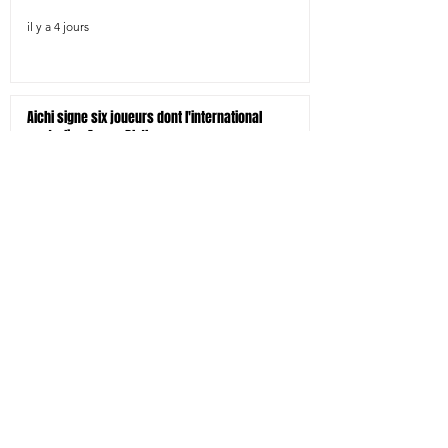
il y a 4 jours
Aichi signe six joueurs dont l'international
australien Angus Blyth
il y a 5 jours
Tokyo-Bay signe trois joueurs étrangers dont le
centre néo-zélandais Bailyn Sullivan
il y a 5 jours
Tokyo SG signe le pilier droit Shohei Oyama
il y a 5 jours