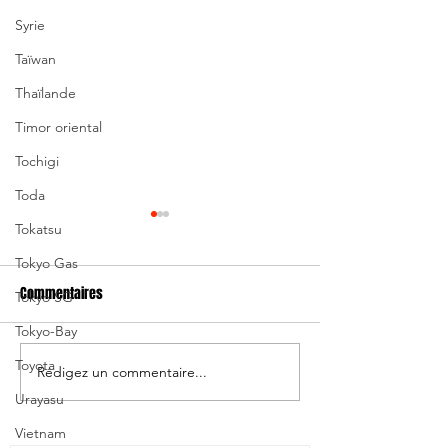
Syrie
Taïwan
Thaïlande
Timor oriental
Tochigi
Toda
Tokatsu
Tokyo Gas
Commentaires
Tokyo SG
Tokyo-Bay
Toyota
Rédigez un commentaire...
Japon/Australie: 
Andrew Ellis nommé
entraîneur-chef de Kobe
Urayasu
Vietnam