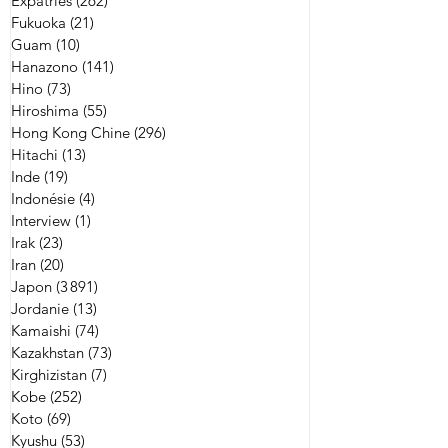
Expatriés
(262)
262 posts
Fukuoka
(21)
21 posts
Guam
(10)
10 posts
Hanazono
(141)
141 posts
Hino
(73)
73 posts
Hiroshima
(55)
55 posts
Hong Kong Chine
(296)
296 posts
Hitachi
(13)
13 posts
Inde
(19)
19 posts
Indonésie
(4)
4 posts
Interview
(1)
1 post
Irak
(23)
23 posts
Iran
(20)
20 posts
Japon
(3 891)
3 891 posts
Jordanie
(13)
13 posts
Kamaishi
(74)
74 posts
Kazakhstan
(73)
73 posts
Kirghizistan
(7)
7 posts
Kobe
(252)
252 posts
Koto
(69)
69 posts
Kyushu
(53)
53 posts