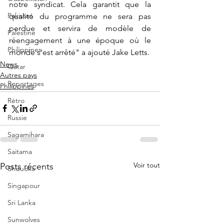
notre syndicat. Cela garantit que la 
Pakistan
qualité du programme ne sera pas 
perdue et servira de modèle de 
Palestine
réengagement à une époque où le 
Philippines
monde s'est arrêté" a ajouté Jake Letts.
News
Qatar
Autres pays
Reportages
Philippines
Rétro
Russie
Sagamihara
Saitama
Voir tout
Posts récents
Shizuoka
Singapour
Sri Lanka
Sunwolves