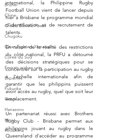
international, la Philippine Rugby 
Brunei
Football Union vient de lancer depuis 
Chine
hier à Brisbane le programme mondial 
d'identification et de recrutement de 
Chubu Electric Power
talents. 
Chugoku
Clean Fighters Yamanashi
En raison de la réalité des restrictions 
du côté national, la PRFU a détourné 
Corée du Sud
des décisions stratégiques pour se 
Emirats arabes unis
concentrer sur la participation au rugby 
à l'échelle internationale afin de 
Expatriés
garantir que les philippins puissent 
Fukuoka
avoir accès au rugby, quel que soit leur 
emplacement. 
Guam
Hanazono
Un partenariat réussi avec Brothers 
Hino
Rugby Club - Brisbane permet aux 
philippins jouant au rugby dans le 
Hiroshima
Queensland d'accéder au programme 