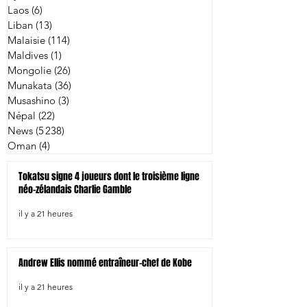
Laos
(6)
6 posts
Liban
(13)
13 posts
Malaisie
(114)
114 posts
Maldives
(1)
1 post
Mongolie
(26)
26 posts
Munakata
(36)
36 posts
Musashino
(3)
3 posts
Népal
(22)
22 posts
News
(5 238)
5 238 posts
Oman
(4)
4 posts
Tokatsu signe 4 joueurs dont le troisième ligne
néo-zélandais Charlie Gamble
il y a 21 heures
Andrew Ellis nommé entraîneur-chef de Kobe
il y a 21 heures