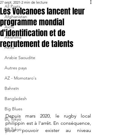
27 sept. 2021
2 min de lecture
All Posts
Les Volcanoes lancent leur
Afghanistan
programme mondial
Aichi
d'identification et de
Akishima
recrutement de talents
Akita
Arabie Saoudite
Autres pays
AZ - Momotaro's
Bahreïn
Bangladesh
Big Blues
Depuis mars 2020, le rugby local 
BL Tokyo
philippin est à l'arrêt. En conséquence, 
BR Tokyo
pour pouvoir exister au niveau 