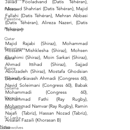
Javad Fooladvand (Datis Téhéran), 
Masoud Shahriari (Datis Téhéran), Majid 
Pakistan
Fallahi (Datis Téhéran), Mehran Abbasi 
Palestine
(Datis Téhéran), Alireza Nazeri, (Datis 
Philippines
Téhéran)
Qatar
Majid Rajabi (Shiraz), Mohammad 
Reportages
Hossein Mishklesha (Shiraz), Mohsen 
Ebrahimi (Shiraz), Moin Sarkari (Shiraz), 
Rétro
Ahmad Ittihad (Shiraz), Sajjad 
Russie
Abolzadeh (Shiraz), Mostafa Ghodsian 
Sagamihara
(Shiraz), Siavash Ahmadi (Congress 60), 
Navid Soleimani (Congress 60), Babak 
Saitama
Mohammadi (Congress 60), 
Shizuoka
Mohammad Fathi (Ray Rugby), 
Mohammad Namvar (Ray Rugby), Ramin 
Singapour
Najafi  (Tabriz), Hassan Nozad (Tabriz), 
Sri Lanka
Arsalan Fazaili (Khorasan B)
News
Sunwolves