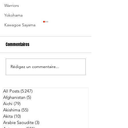
Warriors
Yokohama
Kawagoe Sayama
Commentaires
Rédigez un commentaire...
Japon/Australie: 
Andrew Ellis nommé
entraîneur-chef de Kobe
All Posts
(5 247)
5 247 posts
Afghanistan
(5)
5 posts
Aichi
(79)
79 posts
Akishima
(55)
55 posts
Akita
(10)
10 posts
Arabie Saoudite
(3)
3 posts