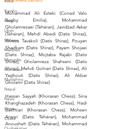
Koto
Kyushu
Mohammad Ali Esteki (Conad Valo 
Rugby Emilia), Mohammad 
Laos
Gholamrezaei (Téhéran), Javidzad Askar 
Liban
(Téhéran), Mehdi Abedi (Datis Shiraz), 
Malaisie
Alireza Tavakoli (Datis Shiraz), Pouyan 
Shadkam (Datis Shiraz), Payam Shojaei 
Maldives
(Datis Shiraz), Mojtaba Rajabi (Datis 
Mongolie
Shiraz), Gholamreza Shahseni (Datis 
Shiraz), Mehdi Golnari (Datis Shiraz), Ali 
Munakata
Yaghouti (Datis Shiraz), Ali Akbar 
Musashino
Gholami (Datis Shiraz)
Népal
Hassan Sayyah (Khorasan Chess), Sina 
News
Khanghazadeh (Khorasan Chess), Hadi 
Oman
Bakhtiari (Khorasan Chess), Mohsen 
Ansari (Datis Téhéran), Mohammad 
Osaka
Anousheh (Datis Téhéran), Mohammad 
Ouzbékistan