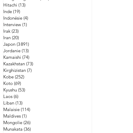
Hitachi
(13)
13 posts
Inde
(19)
19 posts
Indonésie
(4)
4 posts
Interview
(1)
1 post
Irak
(23)
23 posts
Iran
(20)
20 posts
Japon
(3 891)
3 891 posts
Jordanie
(13)
13 posts
Kamaishi
(74)
74 posts
Kazakhstan
(73)
73 posts
Kirghizistan
(7)
7 posts
Kobe
(252)
252 posts
Koto
(69)
69 posts
Kyushu
(53)
53 posts
Laos
(6)
6 posts
Liban
(13)
13 posts
Malaisie
(114)
114 posts
Maldives
(1)
1 post
Mongolie
(26)
26 posts
Munakata
(36)
36 posts