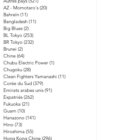
Autres pays
(521)
521 posts
AZ - Momotaro's
(20)
20 posts
Bahreïn
(11)
11 posts
Bangladesh
(11)
11 posts
Big Blues
(2)
2 posts
BL Tokyo
(253)
253 posts
BR Tokyo
(232)
232 posts
Brunei
(2)
2 posts
Chine
(64)
64 posts
Chubu Electric Power
(1)
1 post
Chugoku
(28)
28 posts
Clean Fighters Yamanashi
(11)
11 posts
Corée du Sud
(379)
379 posts
Emirats arabes unis
(91)
91 posts
Expatriés
(262)
262 posts
Fukuoka
(21)
21 posts
Guam
(10)
10 posts
Hanazono
(141)
141 posts
Hino
(73)
73 posts
Hiroshima
(55)
55 posts
Hong Kong Chine
(296)
296 posts