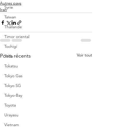
Autres pays
Syrie
Iran
Taïwan
Thaïlande
Timor oriental
Tochigi
Voir tout
Posts récents
Toda
Tokatsu
Tokyo Gas
Tokyo SG
Tokyo-Bay
Toyota
Urayasu
Vietnam