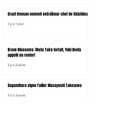
Grant Keenan nommé entraîneur-chef de Akishima
il y a 1 jour
Brave Blossoms: Shota Taira forfait, Yuki Ikeda
appelé en renfort
il y a 2 jours
Sagamihara signe l'ailier Masayoshi Takezawa
il y a 3 jours
Aichi signe six joueurs dont l'international
australien Angus Blyth