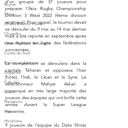
d'un groupe de 37 joueurs pour 
Brunei
préparer l'Asia Rugby Championship 
Chine
Division 3 West 2022 (4ème division 
asiatique). Pour rappel, le tournoi devait 
Chubu Electric Power
se dérouler du 9 mai au 14 mai dernier 
Chugoku
mais a été reporté en septembre après 
une réunion en ligne des fédérations 
Clean Fighters Yamanashi
concernées.
Corée du Sud
Emirats arabes unis
La compétition se déroulera dans la 
capitale Téhéran et opposera l'Iran 
Expatriés
(hôte), l'Irak, le Liban et la Syrie. Le 
Fukuoka
sélectionneur Mahyar Askari a 
convoqué en très large majorité des 
Guam
joueurs des équipes qui ont brillé cette 
Hanazono
année durant la Super League 
Hino
iranienne.
Hiroshima
9 joueurs de l'équipe du Datis Shiraz 