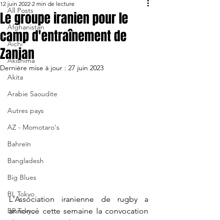
12 juin 2022
2 min de lecture
All Posts
Le groupe iranien pour le
Afghanistan
camp d'entraînement de
Aichi
Zanjan
Akishima
Dernière mise à jour :
27 juin 2023
Akita
Arabie Saoudite
Autres pays
AZ - Momotaro's
Bahreïn
Bangladesh
Big Blues
BL Tokyo
L'Association iranienne de rugby a 
BR Tokyo
annoncé cette semaine la convocation 