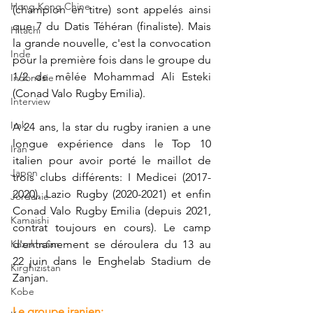
Hong Kong Chine
(champion en titre) sont appelés ainsi 
que 7 du Datis Téhéran (finaliste). Mais 
Hitachi
la grande nouvelle, c'est la convocation 
Inde
pour la première fois dans le groupe du 
1/2 de mêlée Mohammad Ali Esteki 
Indonésie
(Conad Valo Rugby Emilia).
Interview
Irak
A 24 ans, la star du rugby iranien a une 
longue expérience dans le Top 10 
Iran
italien pour avoir porté le maillot de 
Japon
trois clubs différents: I Medicei (2017-
2020), Lazio Rugby (2020-2021) et enfin 
Jordanie
Conad Valo Rugby Emilia (depuis 2021, 
Kamaishi
contrat toujours en cours). Le camp 
Kazakhstan
d'entraînement se déroulera du 13 au 
22 juin dans le Enghelab Stadium de 
Kirghizistan
Zanjan.
Kobe
Le groupe iranien: