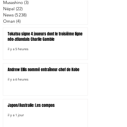
Musashino
(3)
3 posts
Népal
(22)
22 posts
News
(5 238)
5 238 posts
Oman
(4)
4 posts
Tokatsu signe 4 joueurs dont le troisième ligne
néo-zélandais Charlie Gamble
il y a 5 heures
Andrew Ellis nommé entraîneur-chef de Kobe
il y a 6 heures
Japon/Australie: Les compos
il y a 1 jour