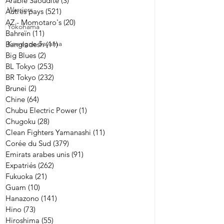
Arabie Saoudite
(3)
3 posts
Warriors
Autres pays
(521)
521 posts
AZ - Momotaro's
(20)
20 posts
Yokohama
Bahreïn
(11)
11 posts
Kawagoe Sayama
Bangladesh
(11)
11 posts
Big Blues
(2)
2 posts
BL Tokyo
(253)
253 posts
BR Tokyo
(232)
232 posts
Brunei
(2)
2 posts
Chine
(64)
64 posts
Chubu Electric Power
(1)
1 post
Chugoku
(28)
28 posts
Clean Fighters Yamanashi
(11)
11 posts
Corée du Sud
(379)
379 posts
Emirats arabes unis
(91)
91 posts
Expatriés
(262)
262 posts
Fukuoka
(21)
21 posts
Guam
(10)
10 posts
Hanazono
(141)
141 posts
Hino
(73)
73 posts
Hiroshima
(55)
55 posts