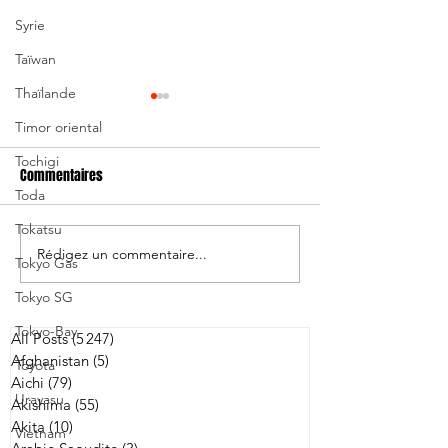
Syrie
Taïwan
Thaïlande
Timor oriental
Tochigi
Commentaires
Toda
Tokatsu
Rédigez un commentaire...
Japon/Australie: 
Andrew Ellis nommé
Tokyo Gas
entraîneur-chef de Kobe
Tokyo SG
Tokyo-Bay
All Posts
(5 247)
5 247 posts
Afghanistan
(5)
5 posts
Toyota
Aichi
(79)
79 posts
Urayasu
Akishima
(55)
55 posts
Akita
(10)
10 posts
Vietnam