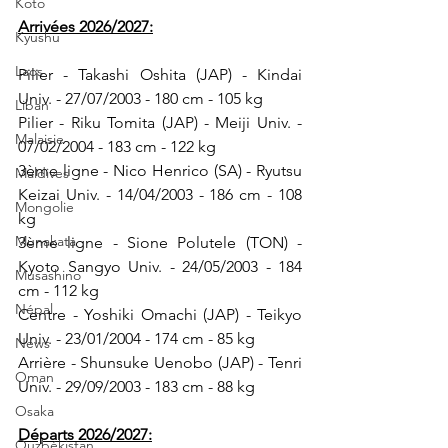
Koto
Arrivées 2026/2027:
Kyushu
Laos
Pilier - Takashi Oshita (JAP) - Kindai 
Univ. - 27/07/2003 - 180 cm - 105 kg
Liban
Pilier - Riku Tomita (JAP) - Meiji Univ. - 
Malaisie
07/02/2004 - 183 cm - 122 kg
3ème ligne - Nico Henrico (SA) - Ryutsu 
Maldives
Keizai Univ. - 14/04/2003 - 186 cm - 108 
Mongolie
kg
Munakata
3ème ligne - Sione Polutele (TON) - 
Kyoto Sangyo Univ. - 24/05/2003 - 184 
Musashino
cm - 112 kg
Népal
Centre - Yoshiki Omachi (JAP) - Teikyo 
Univ. - 23/01/2004 - 174 cm - 85 kg
News
Arrière - Shunsuke Uenobo (JAP) - Tenri 
Oman
Univ. - 29/09/2003 - 183 cm - 88 kg
Osaka
Départs 2026/2027:
Ouzbékistan