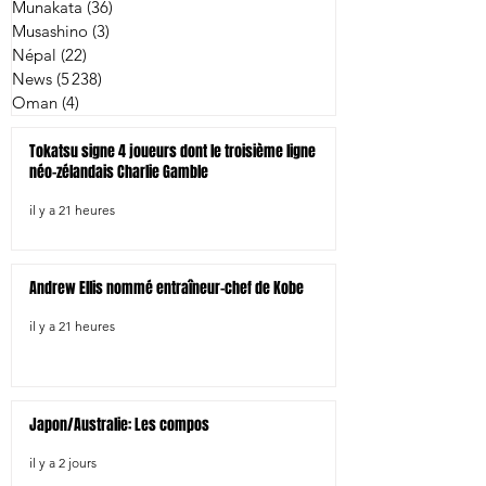
Munakata
(36)
36 posts
Musashino
(3)
3 posts
Népal
(22)
22 posts
News
(5 238)
5 238 posts
Oman
(4)
4 posts
Tokatsu signe 4 joueurs dont le troisième ligne
néo-zélandais Charlie Gamble
il y a 21 heures
Andrew Ellis nommé entraîneur-chef de Kobe
il y a 21 heures
Japon/Australie: Les compos
il y a 2 jours