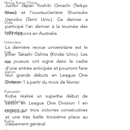
Hong Kong Chine
Junior Japan 
Yoshiki Omachi (Teikyo 
Univ.) et l'ouvreur/arrière Shunsuke 
Hitachi
Uenobo (Tenri Univ.). Ce dernier a 
Inde
participé l'an dernier à la tournée des 
Indonésie
U23 nippons en Australie. 
Interview
La dernière recrue universitaire est le 
Irak
pilier Takashi Oshita (Kindai Univ.). 
Les 
six joueurs ont signé dans le cadre 
Iran
d'une entrée anticipée et pourront faire 
Japon
leur grands débuts en League One 
Jordanie
Division 1 à partir du mois de février.
Kamaishi
Kobe réalisé un superbe début de 
Kazakhstan
saison en League One Division 1 en 
restant sur trois victoires consécutives 
Kirghizistan
et une très belle troisième place au 
Kobe
classement général.