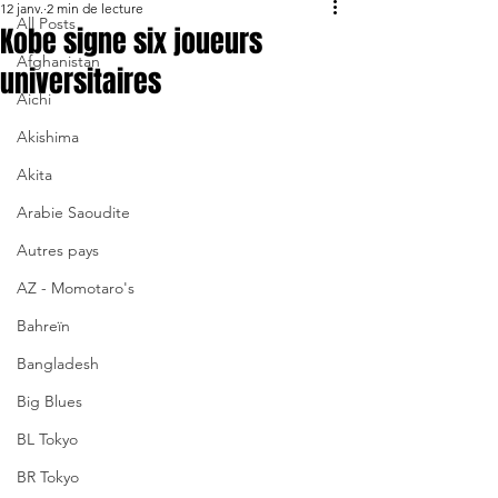
12 janv.
2 min de lecture
All Posts
Kobe signe six joueurs
Afghanistan
universitaires
Aichi
Akishima
Akita
Arabie Saoudite
Autres pays
AZ - Momotaro's
Bahreïn
Bangladesh
Big Blues
BL Tokyo
BR Tokyo