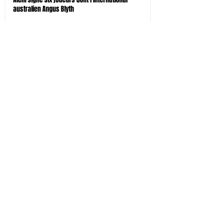
australien Angus Blyth
il y a 5 jours
Tokyo-Bay signe trois joueurs étrangers dont le
centre néo-zélandais Bailyn Sullivan
il y a 5 jours
Tokyo SG signe le pilier droit Shohei Oyama
il y a 5 jours
Kamaishi signe 4 joueurs dont l'international à 7
japonais Larry Sulunga
il y a 5 jours