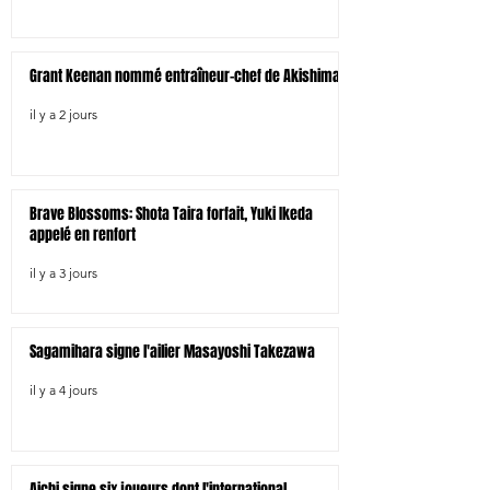
Grant Keenan nommé entraîneur-chef de Akishima
il y a 2 jours
Brave Blossoms: Shota Taira forfait, Yuki Ikeda
appelé en renfort
il y a 3 jours
Sagamihara signe l'ailier Masayoshi Takezawa
il y a 4 jours
Aichi signe six joueurs dont l'international