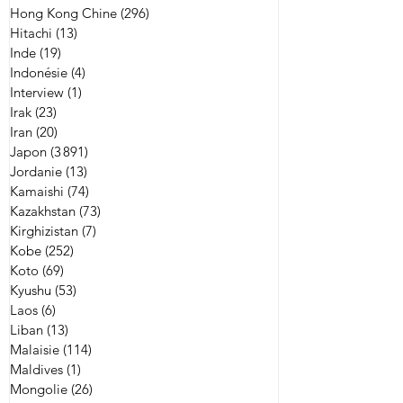
Hong Kong Chine
(296)
296 posts
Hitachi
(13)
13 posts
Inde
(19)
19 posts
Indonésie
(4)
4 posts
Interview
(1)
1 post
Irak
(23)
23 posts
Iran
(20)
20 posts
Japon
(3 891)
3 891 posts
Jordanie
(13)
13 posts
Kamaishi
(74)
74 posts
Kazakhstan
(73)
73 posts
Kirghizistan
(7)
7 posts
Kobe
(252)
252 posts
Koto
(69)
69 posts
Kyushu
(53)
53 posts
Laos
(6)
6 posts
Liban
(13)
13 posts
Malaisie
(114)
114 posts
Maldives
(1)
1 post
Mongolie
(26)
26 posts