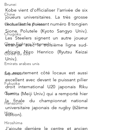
Brunei
Kobe vient d'officialiser l'arrivée de six 
Chine
joueurs universitaires. La très grosse 
recrue est le puissant numéro 8 tongien 
Chubu Electric Power
Sione Polutele (Kyoto Sangyo Univ.). 
Chugoku
Les Steelers signent un autre joueur 
Clean Fighters Yamanashi
étranger avec le troisième ligne sud-
africain Nico Henrico (Ryutsu Keizai 
Corée du Sud
Univ.).
Emirats arabes unis
Le recrutement côté locaux est aussi 
Expatriés
excellent avec devant le puissant pilier 
Fukuoka
droit international U20 japonais Riku 
Guam
Tomita (Meiji Univ.) qui a remporté hier 
la 
finale du championnat national 
Hanazono
universitaire japonais de rugby (62ème 
Hino
édition).
Hiroshima
J'ajoute derrière le centre et ancien 