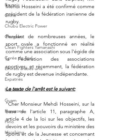
Brunei
Mehdi Hosseini a été confirmé comme 
président de la fédération iranienne de 
Chine
rugby.
Chubu Electric Power
Pendant de nombreuses années, le 
Chugoku
sport ovale a fonctionné en réalité 
Clean Fighters Yamanashi
comme une association sous l'égide de 
Corée du Sud
la Fédération des associations 
sportives, et récemment, la fédération 
Emirats arabes unis
de rugby est devenue indépendante.
Expatriés
Le texte de l'arrêt est le suivant:
Fukuoka
Guam
"Cher Monsieur Mehdi Hosseini, sur la 
Hanazono
base de l'article 11, paragraphe A, 
article 4 de la loi sur les objectifs, les 
Hino
devoirs et les pouvoirs du ministère des 
Hiroshima
Sports et de la Jeunesse et concernant 