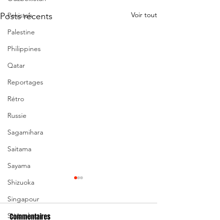
Voir tout
Pakistan
Posts récents
Palestine
Philippines
Qatar
Reportages
Rétro
Russie
Sagamihara
Saitama
Sayama
Shizuoka
Singapour
Sri Lanka
Commentaires