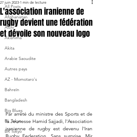
27 juin 2023
1 min de lecture
All Posts
L'association iranienne de
Afghanistan
rugby devient une fédération
Aichi
et dévoile son nouveau logo
Akishima
Akita
Arabie Saoudite
Autres pays
AZ - Momotaro's
Bahreïn
Bangladesh
Big Blues
Par arrêté du ministre des Sports et de 
BL Tokyo
la Jeunesse Hamid Sajjadi, l'Association 
iranienne de rugby est devenu l'Iran 
BR Tokyo
Rugby Federation. Sans surprise, Mir 