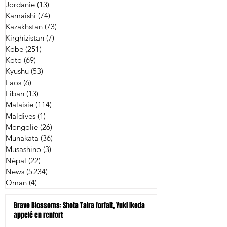
Jordanie
(13)
13 posts
Kamaishi
(74)
74 posts
Kazakhstan
(73)
73 posts
Kirghizistan
(7)
7 posts
Kobe
(251)
251 posts
Koto
(69)
69 posts
Kyushu
(53)
53 posts
Laos
(6)
6 posts
Liban
(13)
13 posts
Malaisie
(114)
114 posts
Maldives
(1)
1 post
Mongolie
(26)
26 posts
Munakata
(36)
36 posts
Musashino
(3)
3 posts
Népal
(22)
22 posts
News
(5 234)
5 234 posts
Oman
(4)
4 posts
Brave Blossoms: Shota Taira forfait, Yuki Ikeda
appelé en renfort