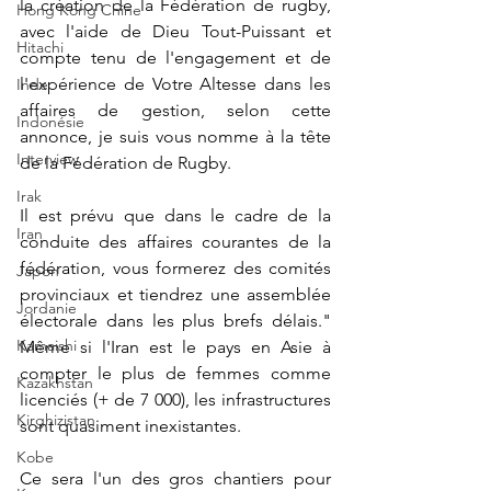
la création de la Fédération de rugby, 
Hong Kong Chine
avec l'aide de Dieu Tout-Puissant et 
Hitachi
compte tenu de l'engagement et de 
l'expérience de Votre Altesse dans les 
Inde
affaires de gestion, selon cette 
Indonésie
annonce, je suis vous nomme à la tête 
Interview
de la Fédération de Rugby.
Irak
Il est prévu que dans le cadre de la 
Iran
conduite des affaires courantes de la 
fédération, vous formerez des comités 
Japon
provinciaux et tiendrez une assemblée 
Jordanie
électorale dans les plus brefs délais." 
Kamaishi
Même si l'Iran est le pays en Asie à 
compter le plus de femmes comme 
Kazakhstan
licenciés (+ de 7 000), les infrastructures 
Kirghizistan
sont quasiment inexistantes. 
Kobe
Ce sera l'un des gros chantiers pour 