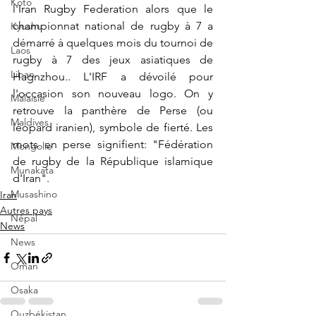
Koto
l'Iran Rugby Federation alors que le 
championnat national de rugby à 7 a 
Kyushu
démarré à quelques mois du tournoi de 
Laos
rugby à 7 des jeux asiatiques de 
Liban
Hagnzhou.. L'IRF a dévoilé pour 
l'occasion son nouveau logo. On y 
Malaisie
retrouve la panthère de Perse (ou 
Maldives
léopard iranien), symbole de fierté. Les 
mots en perse signifient: "Fédération 
Mongolie
de rugby de la République islamique 
Munakata
d'Iran".
Musashino
Iran
Autres pays
Népal
News
News
Oman
Osaka
Ouzbékistan