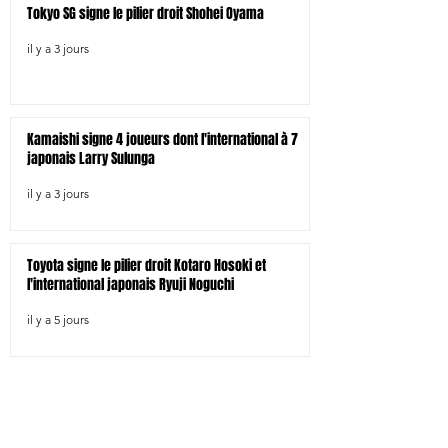
Tokyo SG signe le pilier droit Shohei Oyama
il y a 3 jours
Kamaishi signe 4 joueurs dont l'international à 7
japonais Larry Sulunga
il y a 3 jours
Toyota signe le pilier droit Kotaro Hosoki et
l'international japonais Ryuji Noguchi
il y a 5 jours
BR Tokyo signe les sud-africains Jeandre
Labuschagne et Brendan Owen et le néo-zélandais
Tamati Tua
28 juil.