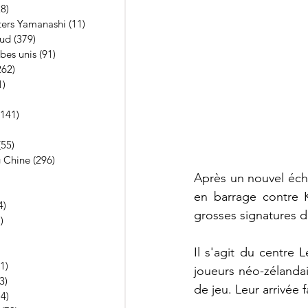
28)
28 posts
ters Yamanashi
(11)
11 posts
Sud
(379)
379 posts
bes unis
(91)
91 posts
262)
262 posts
1)
21 posts
10 posts
(141)
141 posts
 posts
(55)
55 posts
 Chine
(296)
296 posts
13 posts
Après un nouvel éche
 posts
en barrage contre Ka
4)
4 posts
grosses signatures d
)
1 post
posts
posts
Il s'agit du centre 
1)
3 891 posts
joueurs néo-zélandai
3)
13 posts
de jeu. Leur arrivée 
74)
74 posts