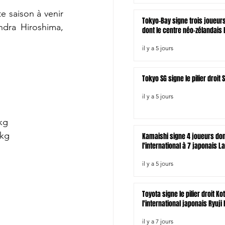
 saison à venir 
Tokyo-Bay signe trois joueur
dra Hiroshima, 
dont le centre néo-zélandais B
il y a 5 jours
Tokyo SG signe le pilier droi
il y a 5 jours
 kg
 kg
Kamaishi signe 4 joueurs do
l'international à 7 japonais L
il y a 5 jours
Toyota signe le pilier droit Ko
l'international japonais Ryuji
il y a 7 jours