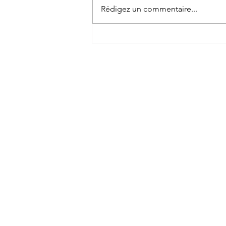
Rédigez un commentaire...
Tokatsu signe 4 joueurs dont le
troisième ligne néo-zélandais
Charlie Gamble