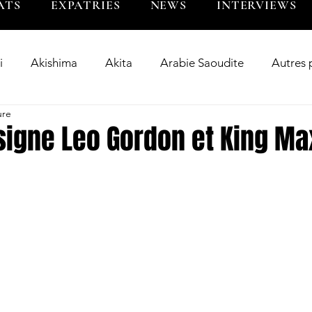
ATS
EXPATRIES
NEWS
INTERVIEWS
i
Akishima
Akita
Arabie Saoudite
Autres 
ure
Bangladesh
Big Blues
BL Tokyo
BR Toky
signe Leo Gordon et King Ma
wer
Chugoku
Clean Fighters Yamanashi
Corée 
riés
Fukuoka
Guam
Hanazono
Hino
Inde
Indonésie
Interview