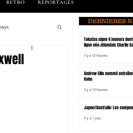
RETRO
REPORTAGES
DERNIERES 
pays
Tokatsu signe 4 joueurs dont
ligne néo-zélandais Charlie 
o
Brunei
xwell
il y a 12 heures
Andrew Ellis nommé entraîne
du Sud
Kobe
il y a 12 heures
Hiroshima
Japon/Australie: Les compo
il y a 1 jour