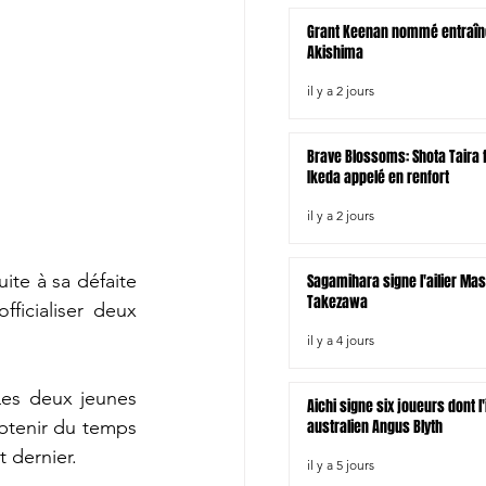
Grant Keenan nommé entraîn
Akishima
il y a 2 jours
Brave Blossoms: Shota Taira fo
Ikeda appelé en renfort
il y a 2 jours
te à sa défaite 
Sagamihara signe l'ailier Ma
Takezawa
ficialiser deux 
il y a 4 jours
Les deux jeunes 
Aichi signe six joueurs dont l
australien Angus Blyth
btenir du temps 
t dernier.
il y a 5 jours