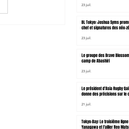
23 juil.
/Australie: Les compos
BL Tokyo: Joshua Syms promu
chef et signatures des néo-z
Joseph Gavigan et Jonah Lo
23 juil.
Le groupe des Brave Blossom
camp de Abashiri
23 juil.
Le président d'Asia Rugby Qai
donne des précisions sur le 
rugby à XV asiatique pour le
21 juil.
venir
Tokyo-Bay: Le troisième ligne
Yanagawa et l'ailier Reo Mat