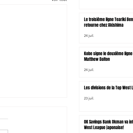
Le troisième ligne Teariki Be
retourne chez Akishima
24 juil.
Kobe signe le deuxième ligne 
Matthew Dalton
24 juil.
Les divisions de la Top West
23 juil.
OK Savings Bank Okman va int
West League japonaise!