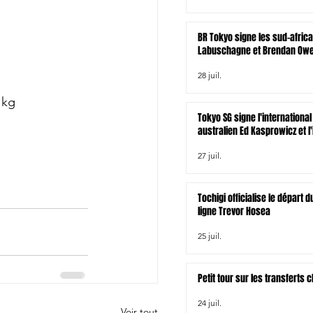
BR Tokyo signe les sud-afric
Labuschagne et Brendan Owen
zélandais Tamati Tua
28 juil.
 kg
Tokyo SG signe l'international
australien Ed Kasprowicz et l'
irlandais James Lowe
27 juil.
Tochigi officialise le départ
ligne Trevor Hosea
25 juil.
Petit tour sur les transferts
24 juil.
Voir tout