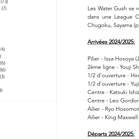
(73)
73 posts
Les Water Gush se re
n
(7)
7 posts
252 posts
dans une League On
 posts
Chugoku, Sayama (pr
53 posts
osts
Arrivées 2024/2025:
3 posts
14)
114 posts
)
1 post
Pilier - Issa Hosoya 
26)
26 posts
2ème ligne - Youji Sh
36)
36 posts
1/2 d'ouverture - Hir
(3)
3 posts
22 posts
1/2 d'ouverture - Yuj
8)
5 238 posts
Centre - Katsuki Ishi
 posts
Centre - Leo Gordon 
Ailier - Ryo Hosomot
Ailier - King Maxwell
Départs 2024/2025: