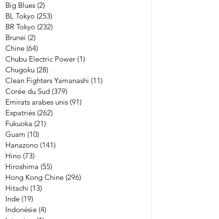
Big Blues
(2)
2 posts
BL Tokyo
(253)
253 posts
BR Tokyo
(232)
232 posts
Brunei
(2)
2 posts
Chine
(64)
64 posts
Chubu Electric Power
(1)
1 post
Chugoku
(28)
28 posts
Clean Fighters Yamanashi
(11)
11 posts
Corée du Sud
(379)
379 posts
Emirats arabes unis
(91)
91 posts
Expatriés
(262)
262 posts
Fukuoka
(21)
21 posts
Guam
(10)
10 posts
Hanazono
(141)
141 posts
Hino
(73)
73 posts
Hiroshima
(55)
55 posts
Hong Kong Chine
(296)
296 posts
Hitachi
(13)
13 posts
Inde
(19)
19 posts
Indonésie
(4)
4 posts