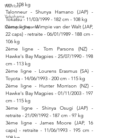
cm - 108 kg
Warriors
Talonneur - Shunya Hamano (JAP) - 
Yokohama
Tokatsu - 11/03/1999 - 182 cm - 108 kg
2ème ligne - Wimpie van der Walt (JAP, 
Kawagoe Sayama
22 caps) - retraite - 06/01/1989 - 188 cm - 
106 kg
2ème ligne - Tom Parsons (NZ) - 
Hawke's Bay Magpies - 25/07/1990 - 198 
cm - 113 kg
2ème ligne - Lourens Erasmus (SA) - 
Toyota - 14/06/1993 - 200 cm - 115 kg
2ème ligne - Hunter Morrison (NZ) - 
Hawke's Bay Magpies - 01/11/2003 - 197 
cm - 115 kg
3ème ligne - Shinya Osugi (JAP) - 
retraite - 21/09/1992 - 187 cm - 97 kg
3ème ligne - James Moore (JAP, 16 
caps) - retraite - 11/06/1993 - 195 cm - 
108 kg