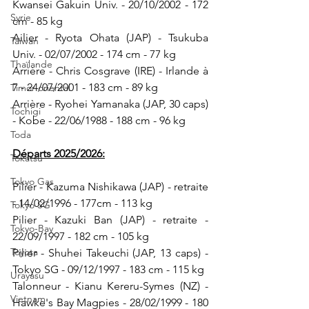
Kwansei Gakuin Univ. - 20/10/2002 - 172 
Syrie
cm - 85 kg
Ailier - Ryota Ohata (JAP) - Tsukuba 
Taïwan
Univ. - 02/07/2002 - 174 cm - 77 kg
Thaïlande
Arrière - Chris Cosgrave (IRE) - Irlande à 
7 - 24/07/2001 - 183 cm - 89 kg
Timor oriental
Arrière - Ryohei Yamanaka (JAP, 30 caps) 
Tochigi
- Kobe - 22/06/1988 - 188 cm - 96 kg
Toda
Départs 2025/2026:
Tokatsu
Tokyo Gas
Pilier - Kazuma Nishikawa (JAP) - retraite 
- 14/02/1996 - 177cm - 113 kg
Tokyo SG
Pilier - Kazuki Ban (JAP) - retraite - 
Tokyo-Bay
22/09/1997 - 182 cm - 105 kg
Toyota
Pilier - Shuhei Takeuchi (JAP, 13 caps) - 
Tokyo SG - 09/12/1997 - 183 cm - 115 kg
Urayasu
Talonneur - Kianu Kereru-Symes (NZ) - 
Vietnam
Hawke's Bay Magpies - 28/02/1999 - 180 