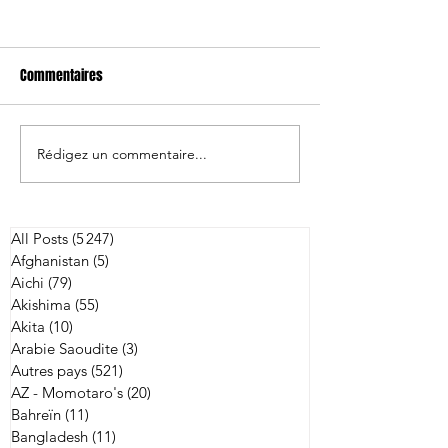
Commentaires
Rédigez un commentaire...
Japon/Australie: 
Andrew Ellis nommé
entraîneur-chef de Kobe
All Posts
(5 247)
5 247 posts
Afghanistan
(5)
5 posts
Aichi
(79)
79 posts
Akishima
(55)
55 posts
Akita
(10)
10 posts
Arabie Saoudite
(3)
3 posts
Autres pays
(521)
521 posts
AZ - Momotaro's
(20)
20 posts
Bahreïn
(11)
11 posts
Bangladesh
(11)
11 posts