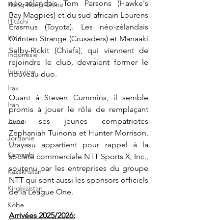
néo-zélandais Tom Parsons (Hawke's 
Hong Kong Chine
Bay Magpies) et du sud-africain Lourens 
Hitachi
Erasmus (Toyota). Les néo-zélandais 
Inde
Quinten Strange (Crusaders) et Manaaki 
Selby-Rickit (Chiefs), qui viennent de 
Indonésie
rejoindre le club, devraient former le 
Interview
nouveau duo.
Irak
Quant à Steven Cummins, il semble 
Iran
promis à jouer le rôle de remplaçant 
avec ses jeunes compatriotes 
Japon
Zephaniah Tuinona et Hunter Morrison. 
Jordanie
Urayasu appartient pour rappel à la 
Kamaishi
société commerciale NTT Sports X, Inc., 
soutenu par les entreprises du groupe 
Kazakhstan
NTT qui sont aussi les sponsors officiels 
Kirghizistan
de la League One.
Kobe
Arrivées 2025/2026: