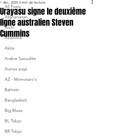
1 déc. 2025
3 min de lecture
All Posts
Urayasu signe le deuxième
Afghanistan
ligne australien Steven
Aichi
Cummins
Akishima
Akita
Arabie Saoudite
Autres pays
AZ - Momotaro's
Bahreïn
Bangladesh
Big Blues
BL Tokyo
BR Tokyo