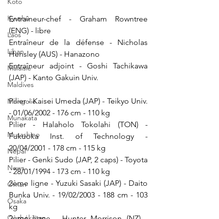
Koto
Kyushu
Entraîneur-chef - Graham Rowntree 
(ENG) - libre
Laos
Entraîneur de la défense - Nicholas 
Liban
Hensley (AUS) - Hanazono
Entraîneur adjoint - Goshi Tachikawa 
Malaisie
(JAP) - Kanto Gakuin Univ.
Maldives
Pilier - Kaisei Umeda (JAP) - Teikyo Univ. 
Mongolie
- 01/06/2002 - 176 cm - 110 kg
Munakata
Pilier - Halaholo Tokolahi (TON) - 
Musashino
Fukuoka Inst. of Technology - 
20/04/2001 - 178 cm - 115 kg
Népal
Pilier - Genki Sudo (JAP, 2 caps) - Toyota 
News
- 28/01/1994 - 173 cm - 110 kg
2ème ligne - Yuzuki Sasaki (JAP) - Daito 
Oman
Bunka Univ. - 19/02/2003 - 188 cm - 103 
Osaka
kg
Ouzbékistan
2ème ligne - Hunter Morrison (NZ) - 