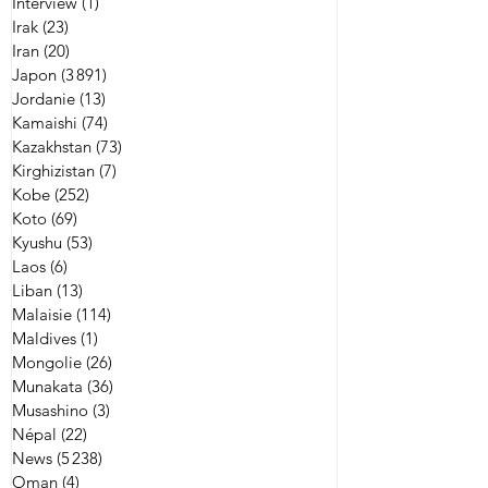
Interview
(1)
1 post
Irak
(23)
23 posts
Iran
(20)
20 posts
Japon
(3 891)
3 891 posts
Jordanie
(13)
13 posts
Kamaishi
(74)
74 posts
Kazakhstan
(73)
73 posts
Kirghizistan
(7)
7 posts
Kobe
(252)
252 posts
Koto
(69)
69 posts
Kyushu
(53)
53 posts
Laos
(6)
6 posts
Liban
(13)
13 posts
Malaisie
(114)
114 posts
Maldives
(1)
1 post
Mongolie
(26)
26 posts
Munakata
(36)
36 posts
Musashino
(3)
3 posts
Népal
(22)
22 posts
News
(5 238)
5 238 posts
Oman
(4)
4 posts