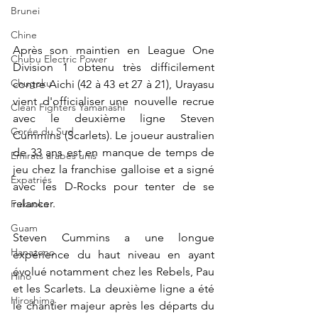
Brunei
Chine
Après son maintien en League One 
Chubu Electric Power
Division 1 obtenu très difficilement 
Chugoku
contre Aichi (42 à 43 et 27 à 21), Urayasu 
vient d'officialiser une nouvelle recrue 
Clean Fighters Yamanashi
avec le deuxième ligne Steven 
Corée du Sud
Cummins (Scarlets). Le joueur australien 
de 33 ans est en manque de temps de 
Emirats arabes unis
jeu chez la franchise galloise et a signé 
Expatriés
avec les D-Rocks pour tenter de se 
relancer.
Fukuoka
Guam
Steven Cummins a une longue 
Hanazono
expérience du haut niveau en ayant 
évolué notamment chez les Rebels, Pau 
Hino
et les Scarlets. La deuxième ligne a été 
Hiroshima
le chantier majeur après les départs du 