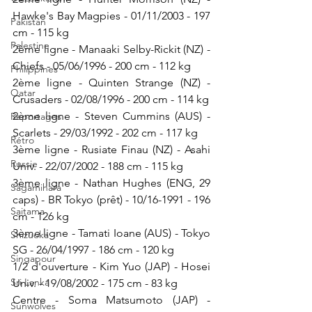
Hawke's Bay Magpies - 01/11/2003 - 197 
Pakistan
cm - 115 kg
Palestine
2ème ligne - Manaaki Selby-Rickit (NZ) - 
Chiefs - 05/06/1996 - 200 cm - 112 kg
Philippines
2ème ligne - Quinten Strange (NZ) - 
Qatar
Crusaders - 02/08/1996 - 200 cm - 114 kg
2ème ligne - Steven Cummins (AUS) - 
Reportages
Scarlets - 29/03/1992 - 202 cm - 117 kg
Rétro
3ème ligne - Rusiate Finau (NZ) - Asahi 
Russie
Univ. - 22/07/2002 - 188 cm - 115 kg
3ème ligne - Nathan Hughes (ENG, 29 
Sagamihara
caps) - BR Tokyo (prêt) - 10/16-1991 - 196 
Saitama
cm - 126 kg
3ème ligne - Tamati Ioane (AUS) - Tokyo 
Shizuoka
SG - 26/04/1997 - 186 cm - 120 kg
Singapour
1/2 d'ouverture - Kim Yuo (JAP) - Hosei 
Sri Lanka
Univ. - 19/08/2002 - 175 cm - 83 kg
Centre - Soma Matsumoto (JAP) - 
Sunwolves