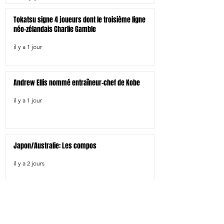
Tokatsu signe 4 joueurs dont le troisième ligne
néo-zélandais Charlie Gamble
il y a 1 jour
Andrew Ellis nommé entraîneur-chef de Kobe
il y a 1 jour
Japon/Australie: Les compos
il y a 2 jours
Grant Keenan nommé entraîneur-chef de Akishima