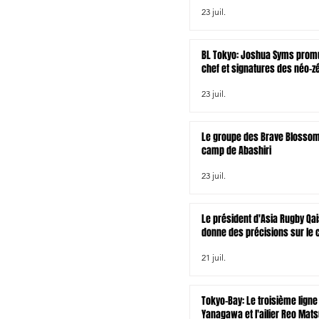
23 juil.
BL Tokyo: Joshua Syms promu
chef et signatures des néo-z
Joseph Gavigan et Jonah Lo
23 juil.
Le groupe des Brave Blossom
camp de Abashiri
23 juil.
Le président d'Asia Rugby Qai
donne des précisions sur le 
rugby à XV asiatique pour le
21 juil.
venir
Tokyo-Bay: Le troisième ligne
Yanagawa et l'ailier Reo Mat