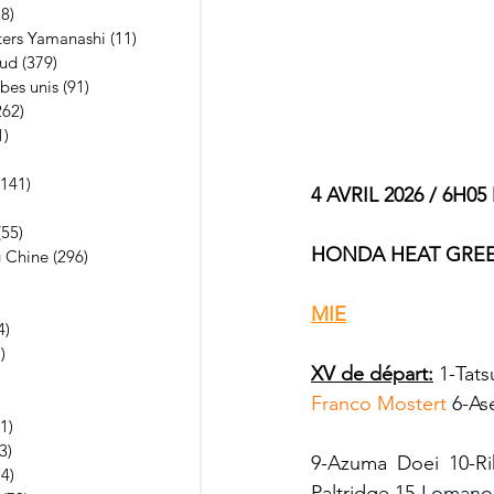
28)
28 posts
ters Yamanashi
(11)
11 posts
Sud
(379)
379 posts
bes unis
(91)
91 posts
262)
262 posts
1)
21 posts
10 posts
(141)
141 posts
4 AVRIL 2026 / 6H0
 posts
(55)
55 posts
HONDA HEAT GREE
 Chine
(296)
296 posts
13 posts
 posts
MIE
4)
4 posts
)
1 post
XV de départ:
 1-Tat
posts
posts
Franco Mostert 
6-
As
1)
3 891 posts
3)
13 posts
9-Azuma Doei 10-Ri
74)
74 posts
Paltridge 15
-Lomano