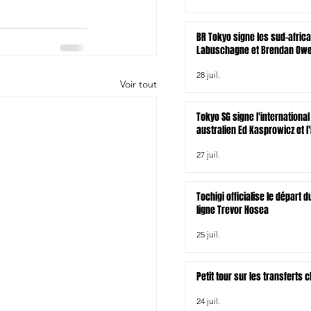
BR Tokyo signe les sud-afric
Labuschagne et Brendan Owen
zélandais Tamati Tua
28 juil.
Voir tout
Tokyo SG signe l'international
australien Ed Kasprowicz et l'
irlandais James Lowe
27 juil.
Tochigi officialise le départ
ligne Trevor Hosea
25 juil.
Petit tour sur les transferts
24 juil.