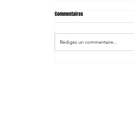
Commentaires
Rédigez un commentaire...
Tokatsu signe 4 joueurs dont le
troisième ligne néo-zélandais
Charlie Gamble