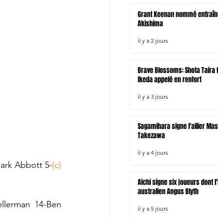
Grant Keenan nommé entraîn
Akishima
il y a 2 jours
Brave Blossoms: Shota Taira fo
Ikeda appelé en renfort
il y a 3 jours
Sagamihara signe l'ailier Ma
Takezawa
il y a 4 jours
Mark Abbott 5-
(c) 
Aichi signe six joueurs dont l
australien Angus Blyth
llerman 14-Ben 
il y a 5 jours