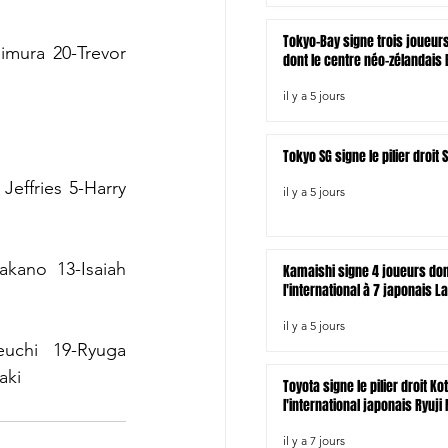
Tokyo-Bay signe trois joueur
mura 20-Trevor 
dont le centre néo-zélandais B
il y a 5 jours
Tokyo SG signe le pilier droi
ffries 5-Harry 
il y a 5 jours
ano 13-Isaiah 
Kamaishi signe 4 joueurs do
l'international à 7 japonais L
il y a 5 jours
uchi 19-Ryuga 
aki
Toyota signe le pilier droit Ko
l'international japonais Ryuji
il y a 7 jours