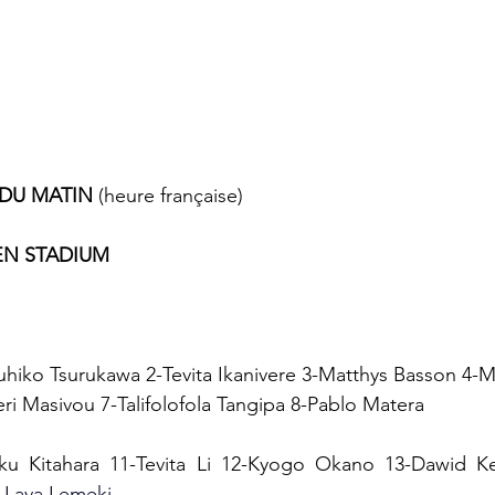
5 DU MATIN
 (heure française)
N STADIUM
suhiko Tsurukawa 2-Tevita Ikanivere 3-Matthys Basson 4-
eri Masivou 7-Talifolofola Tangipa 8-Pablo Matera
ku Kitahara 11-Tevita Li 12-Kyogo Okano 13-Dawid Ke
 Lava Lemeki