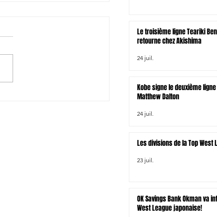
Le troisième ligne Teariki Be
retourne chez Akishima
24 juil.
Kobe signe le deuxième ligne 
/Australie: Les compos
Matthew Dalton
24 juil.
Les divisions de la Top West
23 juil.
OK Savings Bank Okman va int
West League japonaise!