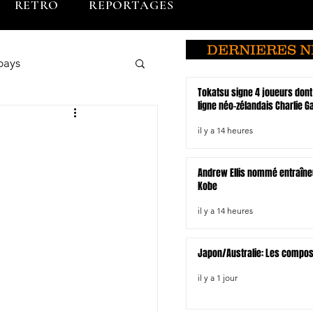
RETRO
REPORTAGES
DERNIERES 
pays
Tokatsu signe 4 joueurs dont
ligne néo-zélandais Charlie 
o
Brunei
il y a 14 heures
Andrew Ellis nommé entraîne
du Sud
Kobe
il y a 14 heures
Hiroshima
Japon/Australie: Les compo
il y a 1 jour