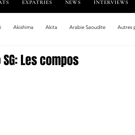
ATS
EXPATRIES
NEWS
INTERVIEWS
i
Akishima
Akita
Arabie Saoudite
Autres 
Bangladesh
Big Blues
BL Tokyo
BR Toky
 SG: Les compos
wer
Chugoku
Clean Fighters Yamanashi
Corée 
riés
Fukuoka
Guam
Hanazono
Hino
Inde
Indonésie
Interview