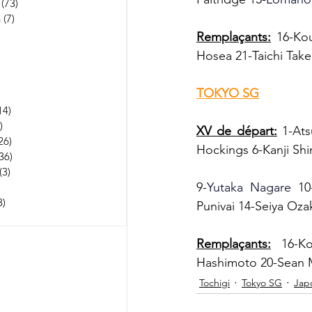
(73)
73 posts
n
(7)
7 posts
252 posts
Remplaçants:
 16-Ko
 posts
Hosea 21-Taichi Take
53 posts
osts
TOKYO SG
3 posts
14)
114 posts
)
1 post
XV de départ:
 1-At
26)
26 posts
Hockings 6-Kanji Sh
36)
36 posts
(3)
3 posts
9-
Yutaka Nagare
 10
22 posts
8)
5 238 posts
Punivai 14-Seiya Oza
 posts
Remplaçants:
 16-Ko
Hashimoto 20-Sean M
Tochigi
Tokyo SG
Jap