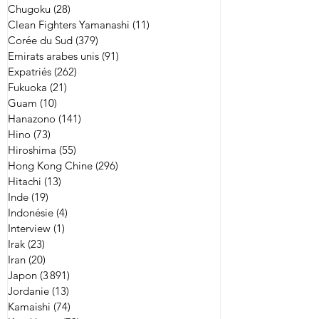
Chugoku
(28)
28 posts
Clean Fighters Yamanashi
(11)
11 posts
Corée du Sud
(379)
379 posts
Emirats arabes unis
(91)
91 posts
Expatriés
(262)
262 posts
Fukuoka
(21)
21 posts
Guam
(10)
10 posts
Hanazono
(141)
141 posts
Hino
(73)
73 posts
Hiroshima
(55)
55 posts
Hong Kong Chine
(296)
296 posts
Hitachi
(13)
13 posts
Inde
(19)
19 posts
Indonésie
(4)
4 posts
Interview
(1)
1 post
Irak
(23)
23 posts
Iran
(20)
20 posts
Japon
(3 891)
3 891 posts
Jordanie
(13)
13 posts
Kamaishi
(74)
74 posts