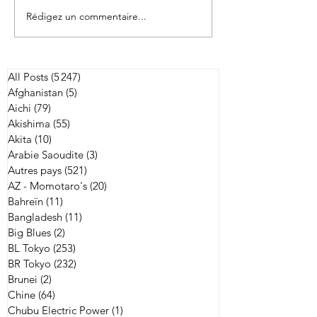
Rédigez un commentaire...
Japon/Australie: 
Andrew Ellis nommé
entraîneur-chef de Kobe
All Posts
(5 247)
5 247 posts
Afghanistan
(5)
5 posts
Aichi
(79)
79 posts
Akishima
(55)
55 posts
Akita
(10)
10 posts
Arabie Saoudite
(3)
3 posts
Autres pays
(521)
521 posts
AZ - Momotaro's
(20)
20 posts
Bahreïn
(11)
11 posts
Bangladesh
(11)
11 posts
Big Blues
(2)
2 posts
BL Tokyo
(253)
253 posts
BR Tokyo
(232)
232 posts
Brunei
(2)
2 posts
Chine
(64)
64 posts
Chubu Electric Power
(1)
1 post