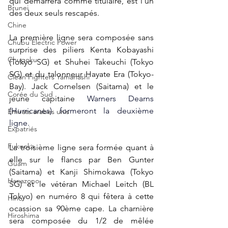
qui démarrera comme titulaire, est l'un 
Brunei
des deux seuls rescapés.
Chine
La première ligne sera composée sans 
Chubu Electric Power
surprise des piliers Kenta Kobayashi 
Chugoku
(Tokyo SG) et Shuhei Takeuchi (Tokyo 
SG) et du talonneur Hayate Era (Tokyo-
Clean Fighters Yamanashi
Bay). 
Jack Cornelsen (Saitama) et le 
Corée du Sud
jeune capitaine 
Warners Dearns 
(Hurricanes) formeront la deuxième 
Emirats arabes unis
ligne.
Expatriés
Fukuoka
La troisième ligne sera formée quant à 
elle sur le flancs par 
Ben Gunter 
Guam
(Saitama) et Kanji Shimokawa (Tokyo 
Hanazono
SG) et le vétéran Michael Leitch (BL 
Tokyo) en numéro 8 qui fêtera à cette 
Hino
ocassion sa 90ème cape. La charnière 
Hiroshima
sera composée du 1/2 de mêlée 