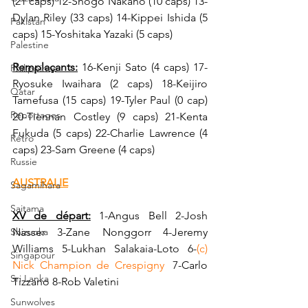
(21 caps) 12-Shogo Nakano (10 caps) 13-
Dylan Riley (33 caps) 14-Kippei Ishida (5 
Pakistan
caps) 15-Yoshitaka Yazaki (5 caps)
Palestine
Remplaçants:
 16-Kenji Sato (4 caps) 17-
Philippines
Ryosuke Iwaihara (2 caps) 18-Keijiro 
Qatar
Tamefusa (15 caps) 19-Tyler Paul (0 cap) 
Reportages
20-Tiennan Costley (9 caps) 21-Kenta 
Fukuda (5 caps) 22-Charlie Lawrence (4 
Rétro
caps) 23-Sam Greene (4 caps)
Russie
AUSTRALIE
Sagamihara
Saitama
XV de départ:
 1-Angus Bell 2-Josh 
Shizuoka
Nasser 3-Zane Nonggorr 4-Jeremy 
Williams 5-Lukhan Salakaia-Loto 6-
(c) 
Singapour
Nick Champion de Crespigny
- 
7-Carlo 
Sri Lanka
Tizzano 8-Rob Valetini
Sunwolves