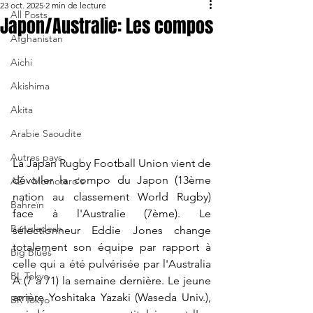
23 oct. 2025
2 min de lecture
All Posts
Japon/Australie: Les compos
Afghanistan
Aichi
Akishima
Akita
Arabie Saoudite
Autres pays
La Japan Rugby Football Union vient de 
dévoiler la compo du Japon (13ème 
AZ - Momotaro's
nation au classement World Rugby) 
Bahreïn
face à l'Australie (7ème). Le 
Bangladesh
sélectionneur Eddie Jones change 
totalement son équipe par rapport à 
Big Blues
celle qui a été pulvérisée par l'Australia 
BL Tokyo
A (7 à 71) la semaine dernière. Le jeune 
arrière Yoshitaka Yazaki (Waseda Univ.), 
BR Tokyo