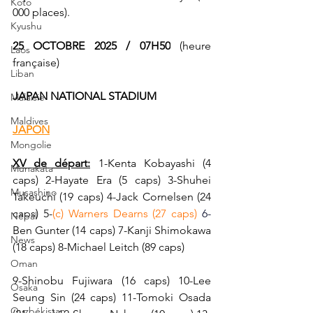
Koto
000 places).
Kyushu
25 OCTOBRE 2025 / 07H50
 (heure 
Laos
française)
Liban
JAPAN NATIONAL STADIUM
Malaisie
Maldives
JAPON
Mongolie
XV de départ:
 1-Kenta Kobayashi (4 
Munakata
caps) 2-Hayate Era (5 caps) 3-Shuhei 
Musashino
Takeuchi (19 caps) 4-Jack Cornelsen (24 
caps) 5-
(c) Warners Dearns (27 caps) 
6-
Népal
Ben Gunter (14 caps) 7-Kanji Shimokawa 
News
(18 caps) 8-Michael Leitch (89 caps)
Oman
9-
Shinobu Fujiwara (16 caps) 10-Lee 
Osaka
Seung Sin (24 caps) 11-Tomoki Osada 
Ouzbékistan