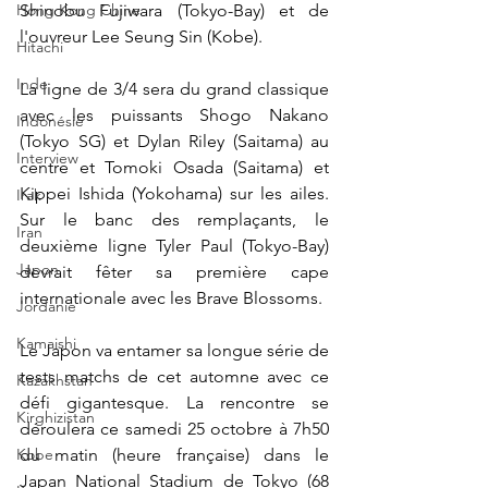
Hong Kong Chine
Shinobu Fujiwara (Tokyo-Bay) et de 
l'ouvreur Lee Seung Sin (Kobe).
Hitachi
Inde
La ligne de 3/4 sera du grand classique 
avec les puissants 
Shogo Nakano 
Indonésie
(Tokyo SG) et Dylan Riley (Saitama) au 
Interview
centre et Tomoki Osada (Saitama) et 
Kippei Ishida (Yokohama) sur les ailes. 
Irak
Sur le banc des remplaçants, le 
Iran
deuxième ligne Tyler Paul (Tokyo-Bay) 
Japon
devrait fêter sa première cape 
internationale avec les Brave Blossoms.
Jordanie
Kamaishi
Le Japon va entamer sa longue série de 
tests matchs de cet automne avec ce 
Kazakhstan
défi gigantesque. La
 rencontre se 
Kirghizistan
déroulera ce samedi 25 octobre à 7h50 
Kobe
du matin (heure française) dans le 
Japan National Stadium de Tokyo (68 