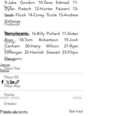
9-Jake Gordon 10-Tane Edmed 11-
Syrie
Dylan Pietsch 12-Hunter Paisami 13-
Josh Flook 14-Corey Toole 15-Andrew 
Taïwan
Kellaway
Thaïlande
Timor oriental
Remplaçants:
 16-Billy Pollard 17-Aidan 
Ross 18-Tom Robertson 19-Josh 
Tochigi
Canham 20-Harry Wilson 21-Ryan 
Toda
Lonergan 22-Hamish Stewart 23-Filipo 
Daugunu
Tokatsu
Japon
Tokyo Gas
News
Tokyo SG
Tokyo-Bay
Toyota
Urayasu
Voir tout
Posts récents
Vietnam