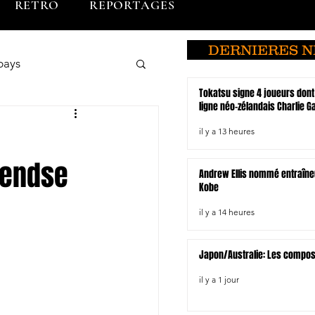
RETRO
REPORTAGES
DERNIERES 
pays
Tokatsu signe 4 joueurs dont
ligne néo-zélandais Charlie 
o
Brunei
il y a 13 heures
Arendse
Andrew Ellis nommé entraîne
du Sud
Kobe
il y a 14 heures
Hiroshima
Japon/Australie: Les compo
il y a 1 jour