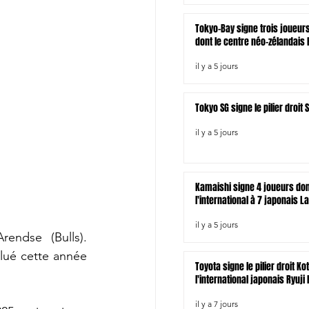
Tokyo-Bay signe trois joueur
dont le centre néo-zélandais B
il y a 5 jours
Tokyo SG signe le pilier droi
il y a 5 jours
Kamaishi signe 4 joueurs do
l'international à 7 japonais L
il y a 5 jours
rendse (Bulls). 
olué cette année 
Toyota signe le pilier droit Ko
l'international japonais Ryuji
il y a 7 jours