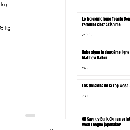
 kg
Le troisième ligne Teariki Be
retourne chez Akishima
86 kg
24 juil.
Kobe signe le deuxième ligne 
Matthew Dalton
24 juil.
Les divisions de la Top West
23 juil.
OK Savings Bank Okman va int
West League japonaise!