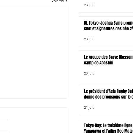
Voir tout
23 juil.
BL Tokyo: Joshua Syms promu
chef et signatures des néo-z
Joseph Gavigan et Jonah Lo
23 juil.
Le groupe des Brave Blossom
camp de Abashiri
23 juil.
Le président d'Asia Rugby Qai
donne des précisions sur le 
rugby à XV asiatique pour le
21 juil.
venir
Tokyo-Bay: Le troisième ligne
Yanagawa et l'ailier Reo Mat