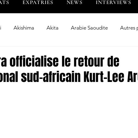
ATS
EXPATRIES
NEWS
INTERVIEWS
i
Akishima
Akita
Arabie Saoudite
Autres 
Bangladesh
Big Blues
BL Tokyo
BR Toky
 officialise le retour de
ional sud-africain Kurt-Lee 
wer
Chugoku
Clean Fighters Yamanashi
Corée 
riés
Fukuoka
Guam
Hanazono
Hino
Inde
Indonésie
Interview