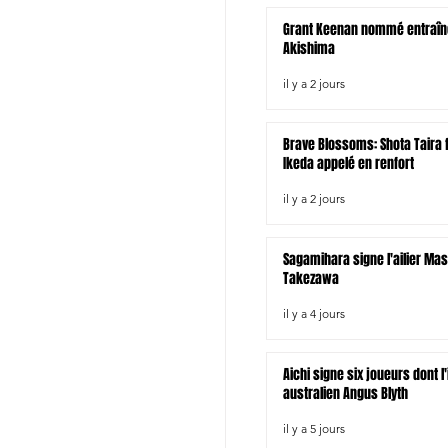
Grant Keenan nommé entraîn
Akishima
il y a 2 jours
Brave Blossoms: Shota Taira fo
Ikeda appelé en renfort
il y a 2 jours
Sagamihara signe l'ailier Ma
Takezawa
il y a 4 jours
Aichi signe six joueurs dont l
australien Angus Blyth
il y a 5 jours