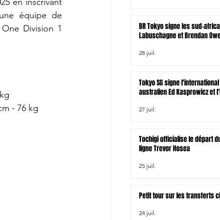
5 en inscrivant 
une équipe de 
BR Tokyo signe les sud-afric
One Division 1 
Labuschagne et Brendan Owen
zélandais Tamati Tua
28 juil.
Tokyo SG signe l'international
australien Ed Kasprowicz et l'
 kg
irlandais James Lowe
cm - 76 kg
27 juil.
Tochigi officialise le départ
ligne Trevor Hosea
25 juil.
Petit tour sur les transferts
24 juil.