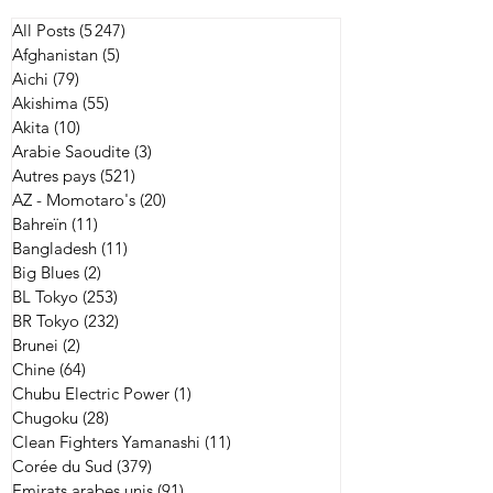
All Posts
(5 247)
5 247 posts
Afghanistan
(5)
5 posts
Aichi
(79)
79 posts
Akishima
(55)
55 posts
Akita
(10)
10 posts
Arabie Saoudite
(3)
3 posts
Autres pays
(521)
521 posts
AZ - Momotaro's
(20)
20 posts
Bahreïn
(11)
11 posts
Bangladesh
(11)
11 posts
Big Blues
(2)
2 posts
BL Tokyo
(253)
253 posts
BR Tokyo
(232)
232 posts
Brunei
(2)
2 posts
Chine
(64)
64 posts
Chubu Electric Power
(1)
1 post
Chugoku
(28)
28 posts
Clean Fighters Yamanashi
(11)
11 posts
Corée du Sud
(379)
379 posts
Emirats arabes unis
(91)
91 posts