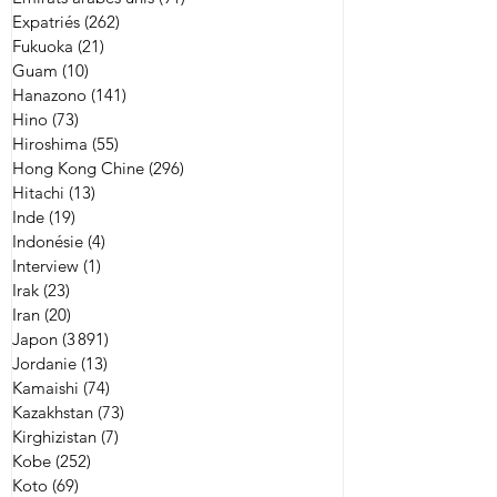
Expatriés
(262)
262 posts
Fukuoka
(21)
21 posts
Guam
(10)
10 posts
Hanazono
(141)
141 posts
Hino
(73)
73 posts
Hiroshima
(55)
55 posts
Hong Kong Chine
(296)
296 posts
Hitachi
(13)
13 posts
Inde
(19)
19 posts
Indonésie
(4)
4 posts
Interview
(1)
1 post
Irak
(23)
23 posts
Iran
(20)
20 posts
Japon
(3 891)
3 891 posts
Jordanie
(13)
13 posts
Kamaishi
(74)
74 posts
Kazakhstan
(73)
73 posts
Kirghizistan
(7)
7 posts
Kobe
(252)
252 posts
Koto
(69)
69 posts