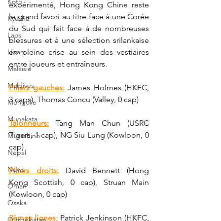
Koto
expérimenté, Hong Kong Chine reste 
le grand favori au titre face à une Corée 
Kyushu
du Sud qui fait face à de nombreuses 
Laos
blessures et à une sélection srilankaise 
Liban
en pleine crise au sein des vestiaires 
entre joueurs et entraîneurs.
Malaisie
Maldives
Piliers gauches:
 James Holmes (HKFC, 
3 caps), Thomas Concu (Valley, 0 cap)
Mongolie
Munakata
Talonneurs:
 Tang Man Chun (USRC 
Tigers, 1 cap), NG Siu Lung (Kowloon, 0 
Musashino
cap)
Népal
News
Piliers droits:
 David Bennett (Hong 
Kong Scottish, 0 cap), Struan Main 
Oman
(Kowloon, 0 cap) 
Osaka
2èmes lignes:
Patrick Jenkinson (HKFC, 
Ouzbékistan