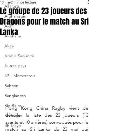
18 mai
2 min de lecture
All Posts
Le groupe de 23 joueurs des
Afghanistan
Dragons pour le match au Sri
Aichi
Lanka
Akishima
Akita
Arabie Saoudite
Autres pays
AZ - Momotaro's
Bahreïn
Bangladesh
Big Blues
Hong Kong China Rugby vient de 
dévoiler la liste des 23 joueurs (13 
BL Tokyo
avants et 10 arrières) convoqués pour le 
BR Tokyo
match au Sri Lanka du 23 mai qui 