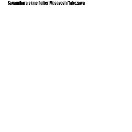
Sagamihara signe l'ailier Masayoshi Takezawa
il y a 4 jours
Aichi signe six joueurs dont l'international
australien Angus Blyth
il y a 5 jours
Tokyo-Bay signe trois joueurs étrangers dont le
centre néo-zélandais Bailyn Sullivan
il y a 5 jours
Tokyo SG signe le pilier droit Shohei Oyama
il y a 5 jours