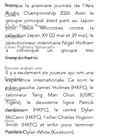
Brunei
marque la première journée de l'Asia 
Rugby Championship 2026. Avec le 
Chine
groupe principal étant parti au Japon 
Chubu Electric Power
pour deux rencontres contre la 
sélection Japan XV (22 mai et 29 mai), le 
Chugoku
sélectionneur intérimaire Nigel Hotham 
Clean Fighters Yamanashi
a convoqué un groupe très 
Corée du Sud
inexpérimenté.
Emirats arabes unis
Il y a seulement six joueurs qui ont une 
Expatriés
expérience internationale. Ce sont le 
pilier gauche 
James Holmes (HKFC), le 
Fukuoka
talonneur Tang Man Chun (USRC 
Guam
Tigers), le deuxième ligne Patrick 
Jenkinson (HKFC), le centre 
Dylan 
Hanazono
McCann (HKFC), l'ailier 
Charles Higson-
Hino
Smith (HKFC) et enfin pour terminer 
Hiroshima
l'arrière Dylan White (Kowloon).