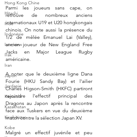
Hong Kong Chine
Parmi les joueurs sans cape, on 
Hitachi
retrouve de nombreux anciens 
internationaux U19 et U20 hongkongais 
Inde
chinois. On note aussi la présence du 
Indonésie
1/2 de mêlée 
Emanuel Lai (Valley), 
Interview
ancien joueur de New England Free 
Jacks en Major League Rugby 
Irak
américaine.
Iran
A noter que le deuxième ligne Dana 
Japon
Fourie
(HKU Sandy Bay) et l'ailier 
Jordanie
Charles Higson-Smith (HKFC) partiront 
rejoindre l'effectif principal des 
Kamaishi
Dragons au Japon après la rencontre 
Kazakhstan
face aux Tuskers en vue du deuxième 
Kirghizistan
match contre la sélection Japan XV.
Kobe
Malgré un effectif juvénile et peu 