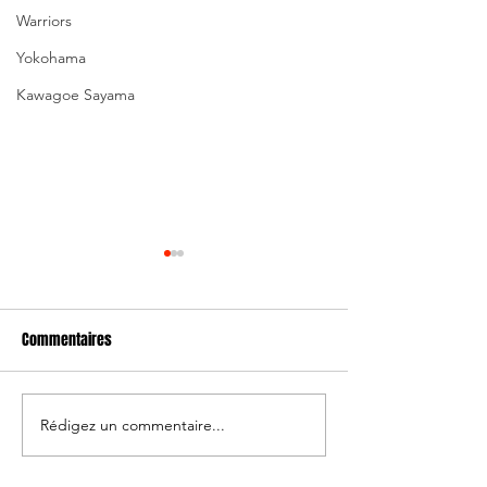
Warriors
Yokohama
Kawagoe Sayama
Commentaires
Rédigez un commentaire...
Japon/Australie: 
Andrew Ellis nommé
entraîneur-chef de Kobe