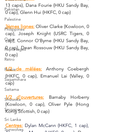
13 caps), Dana Fourie (HKU Sandy Bay, 
Pakistan
0 cap), Glenn Hui (HKFC, 0 cap)
Palestine
3èmes lignes:
Oliver Clarke (Kowloon, 0 
Philippines
cap), Joseph Knight (USRC Tigers, 0 
Qatar
cap), Connor O'Byrne (HKU Sandy Bay, 
0 cap), 
Dean Rossouw (HKU Sandy Bay, 
Reportages
0 cap)
Rétro
1/2 de mêlées:
 Anthony Coebergh 
Russie
(HKFC, 0 cap), Emanuel Lai (Valley, 0 
Sagamihara
cap)
Saitama
1/2 d'ouvertures:
 Barnaby Horberry 
Shizuoka
(Kowloon, 0 cap), Oliver Pyle (Hong 
Singapour
Kong Scottish, 0 cap)
Sri Lanka
Centres:
Dylan McCann (HKFC, 1 cap), 
Sunwolves