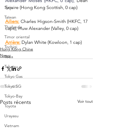
Alexander Moses (HKFC, 0 cap), 
Dean 
Syrie
Squire (Hong Kong Scottish, 0 cap)
Taïwan
Ailiers:
 Charles Higson-Smith (HKFC, 17 
Thaïlande
caps), Huw Alexander (Valley, 0 cap)
Timor oriental
Arrière:
 Dylan White (Kowloon, 1 cap)
Tochigi
Hong Kong Chine
News
Toda
Tokatsu
Tokyo Gas
Tokyo SG
Tokyo-Bay
Voir tout
Posts récents
Toyota
Urayasu
Vietnam