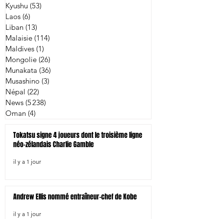
Kyushu
(53)
53 posts
Laos
(6)
6 posts
Liban
(13)
13 posts
Malaisie
(114)
114 posts
Maldives
(1)
1 post
Mongolie
(26)
26 posts
Munakata
(36)
36 posts
Musashino
(3)
3 posts
Népal
(22)
22 posts
News
(5 238)
5 238 posts
Oman
(4)
4 posts
Tokatsu signe 4 joueurs dont le troisième ligne
néo-zélandais Charlie Gamble
il y a 1 jour
Andrew Ellis nommé entraîneur-chef de Kobe
il y a 1 jour