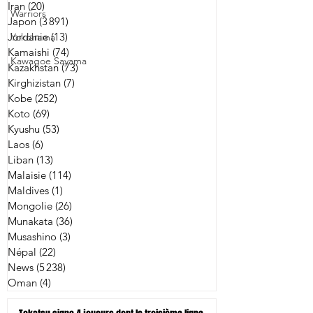
Iran
(20)
20 posts
Warriors
Japon
(3 891)
3 891 posts
Jordanie
(13)
13 posts
Yokohama
Kamaishi
(74)
74 posts
Kawagoe Sayama
Kazakhstan
(73)
73 posts
Kirghizistan
(7)
7 posts
Kobe
(252)
252 posts
Koto
(69)
69 posts
Kyushu
(53)
53 posts
Laos
(6)
6 posts
Liban
(13)
13 posts
Malaisie
(114)
114 posts
Maldives
(1)
1 post
Mongolie
(26)
26 posts
Munakata
(36)
36 posts
Musashino
(3)
3 posts
Népal
(22)
22 posts
News
(5 238)
5 238 posts
Oman
(4)
4 posts