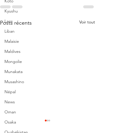
Koto
Kyushu
Laos
Voir tout
Posts récents
Liban
Malaisie
Maldives
Mongolie
Munakata
Musashino
Népal
News
Oman
Osaka
Ouzbékistan