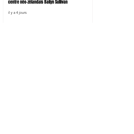
centre néo-zélandais Bailyn Sullivan
il y a 4 jours
Tokyo SG signe le pilier droit Shohei Oyama
il y a 4 jours
Kamaishi signe 4 joueurs dont l'international à 7
japonais Larry Sulunga
il y a 4 jours
Toyota signe le pilier droit Kotaro Hosoki et
l'international japonais Ryuji Noguchi
il y a 6 jours