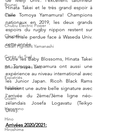
de Meiji Univ.: l'excellent talonneur 
Brunei
Hinata Takei et le très grand espoir à 
l'aile Tomoya Yamamura! Champions 
Chine
nationaux en 2019, les deux grands 
Chubu Electric Power
espoirs du rugby nippon restent sur 
Chugoku
une finale perdue face à Waseda Univ. 
cette année. 
Clean Fighters Yamanashi
Corée du Sud
Outre les Baby Blossoms, Hinata Takei 
et Tomoya Yamamura ont aussi une 
Emirats arabes unis
expérience au niveau international avec 
Expatriés
les Junior Japan. Ricoh Black Rams 
Fukuoka
réalisent une autre belle signature avec 
l'arrivée du 2ème/3ème ligne néo-
Guam
zélandais Josefa Logavatu (Teikyo 
Hanazono
Univ.).
Hino
Arrivées 2020/2021:
Hiroshima