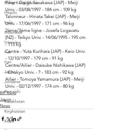
Pilier - Daigo Sasakawa (JAP) - Meiji 
Hong Kong Chine
Univ. - 03/08/1997 - 184 cm - 109 kg
Hitachi
Talonneur - Hinata Takei (JAP) - Meiji 
Inde
Univ. - 17/06/1997 - 171 cm - 96 kg
2ème/3ème ligne - Josefa Logavatu 
Indonésie
(NZ) - Teikyo Univ. - 14/06/1995 - 195 cm 
Interview
- 115 kg
Centre - Yuta Kurihara (JAP) - Keio Univ. 
Irak
- 12/10/1997 - 179 cm - 91 kg
Iran
Centre/Ailier - Daisuke Nishikawa (JAP) 
Japon
- Chukyo Univ. - ? - 183 cm - 92 kg
Ailier - Tomoya Yamamura (JAP) - Meiji 
Jordanie
Univ. - 02/12/1997 - 174 cm - 80 kg
Kamaishi
BR Tokyo
Japon
Kazakhstan
News
Kirghizistan
Kobe