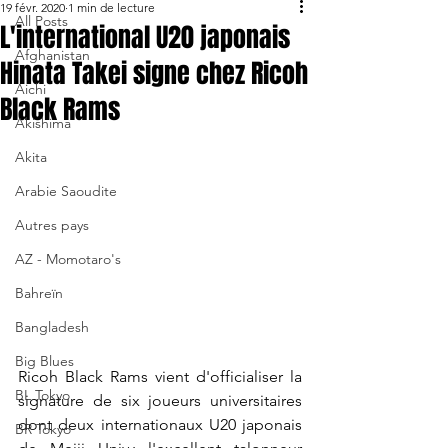
19 févr. 2020
1 min de lecture
All Posts
L'international U20 japonais
Afghanistan
Hinata Takei signe chez Ricoh
Aichi
Black Rams
Akishima
Akita
Arabie Saoudite
Autres pays
AZ - Momotaro's
Bahreïn
Bangladesh
Big Blues
Ricoh Black Rams vient d'officialiser la 
BL Tokyo
signature de six joueurs universitaires 
dont deux internationaux U20 japonais 
BR Tokyo