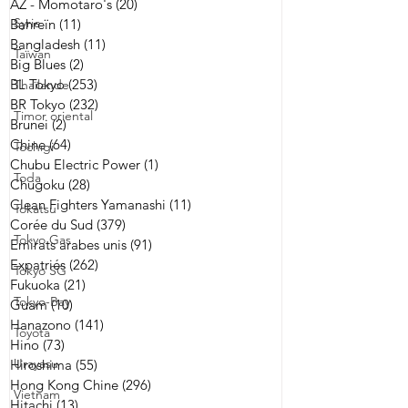
AZ - Momotaro's
(20)
20 posts
Syrie
Bahreïn
(11)
11 posts
Bangladesh
(11)
11 posts
Taïwan
Big Blues
(2)
2 posts
BL Tokyo
(253)
253 posts
Thaïlande
BR Tokyo
(232)
232 posts
Timor oriental
Brunei
(2)
2 posts
Chine
(64)
64 posts
Tochigi
Chubu Electric Power
(1)
1 post
Toda
Chugoku
(28)
28 posts
Clean Fighters Yamanashi
(11)
11 posts
Tokatsu
Corée du Sud
(379)
379 posts
Tokyo Gas
Emirats arabes unis
(91)
91 posts
Expatriés
(262)
262 posts
Tokyo SG
Fukuoka
(21)
21 posts
Tokyo-Bay
Guam
(10)
10 posts
Hanazono
(141)
141 posts
Toyota
Hino
(73)
73 posts
Urayasu
Hiroshima
(55)
55 posts
Hong Kong Chine
(296)
296 posts
Vietnam
Hitachi
(13)
13 posts