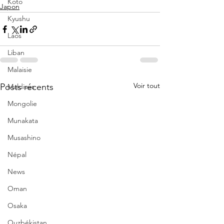
Koto
Japon
Kyushu
Laos
Liban
Malaisie
Voir tout
Posts récents
Maldives
Mongolie
Munakata
Musashino
Népal
News
Oman
Osaka
Ouzbékistan