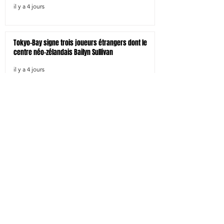
il y a 4 jours
Tokyo-Bay signe trois joueurs étrangers dont le
centre néo-zélandais Bailyn Sullivan
il y a 4 jours
Tokyo SG signe le pilier droit Shohei Oyama
il y a 4 jours
Kamaishi signe 4 joueurs dont l'international à 7
japonais Larry Sulunga
il y a 4 jours