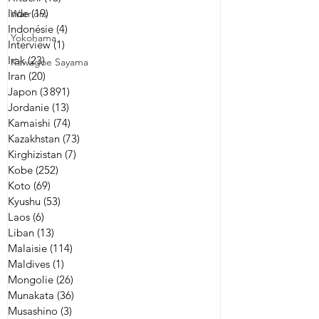
Inde
(19)
19 posts
Warriors
Indonésie
(4)
4 posts
Yokohama
Interview
(1)
1 post
Irak
(23)
23 posts
Kawagoe Sayama
Iran
(20)
20 posts
Japon
(3 891)
3 891 posts
Jordanie
(13)
13 posts
Kamaishi
(74)
74 posts
Kazakhstan
(73)
73 posts
Kirghizistan
(7)
7 posts
Kobe
(252)
252 posts
Koto
(69)
69 posts
Kyushu
(53)
53 posts
Laos
(6)
6 posts
Liban
(13)
13 posts
Malaisie
(114)
114 posts
Maldives
(1)
1 post
Mongolie
(26)
26 posts
Munakata
(36)
36 posts
Musashino
(3)
3 posts