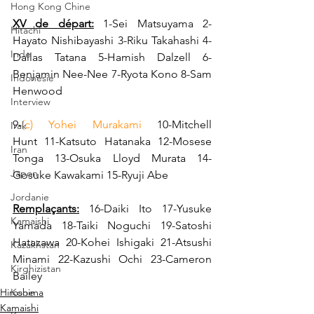
Hong Kong Chine
XV de départ:
 1-Sei Matsuyama 2-
Hitachi
Hayato Nishibayashi 3-Riku Takahashi 4-
Inde
Dallas Tatana 5-Hamish Dalzell 6-
Benjamin Nee-Nee 7-Ryota Kono 8-Sam 
Indonésie
Henwood
Interview
9-
(c) Yohei Murakami
 10-Mitchell 
Irak
Hunt
11-Katsuto Hatanaka 12-Mosese 
Iran
Tonga 13-Osuka Lloyd Murata 14-
Japon
Gosuke Kawakami 15-Ryuji Abe
Jordanie
Remplaçants:
 16-Daiki Ito 17-Yusuke 
Kamaishi
Yamada 18-Taiki Noguchi 19-Satoshi 
Hatazawa 20-Kohei Ishigaki 21-Atsushi 
Kazakhstan
Minami 22-Kazushi Ochi 23-Cameron 
Kirghizistan
Bailey
Kobe
Hiroshima
Kamaishi