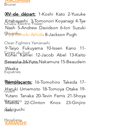
HIROSHIMA
Brunei
Chine
XV de départ:
 1-Koshi Kato 2-Yusuke 
Kitabayashi  3-Tomonori Koyanagi 4-Tye 
Chubu Electric Power
Nash 5-Andrew Davidson 6-Iori Suzuki 
Chugoku
7-
(c) Tomoki Ashida
 8-Jackson Pugh
Clean Fighters Yamanashi
9-Taiyo Fukuyama 10-Issen Kano 11-
Corée du Sud
Kohei Kamei 12-Jacob Abel 13-Kaito 
Sasaoka 14-Yuto Nakamura 15-Beaudein 
Emirats arabes unis
Waaka
Expatriés
Fukuoka
Remplaçants:
 16-Tomohiro Takeda 17-
Haruki Umemoto 18-Tomoya Otake 19-
Guam
Yutaro Tanaka 20-Tevin Ferris 21-Shoya 
Hanazono
Maeda 22-Clinton Knox 23-Ginjiro 
Sakiguchi
Hino
Hiroshima
KAMAISHI