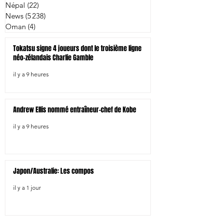
Népal
(22)
22 posts
News
(5 238)
5 238 posts
Oman
(4)
4 posts
Tokatsu signe 4 joueurs dont le troisième ligne
néo-zélandais Charlie Gamble
il y a 9 heures
Andrew Ellis nommé entraîneur-chef de Kobe
il y a 9 heures
Japon/Australie: Les compos
il y a 1 jour