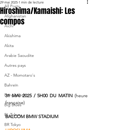
29 mai 2025
1 min de lecture
All Posts
Hiroshima/Kamaishi: Les
Afghanistan
compos
Aichi
Akishima
Akita
Arabie Saoudite
Autres pays
AZ - Momotaro's
Bahreïn
Bangladesh
31 MAI 2025 / 5H00 DU MATIN
 (heure 
française)
Big Blues
BL Tokyo
BALCOM BMW STADIUM
BR Tokyo