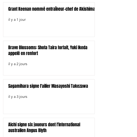
Grant Keenan nommé entraîneur-chef de Akishima
il y a 1 jour
Brave Blossoms: Shota Taira forfait, Yuki Ikeda
appelé en renfort
il y a 2 jours
Sagamihara signe l'ailier Masayoshi Takezawa
il y a 3 jours
Aichi signe six joueurs dont l'international
australien Angus Blyth