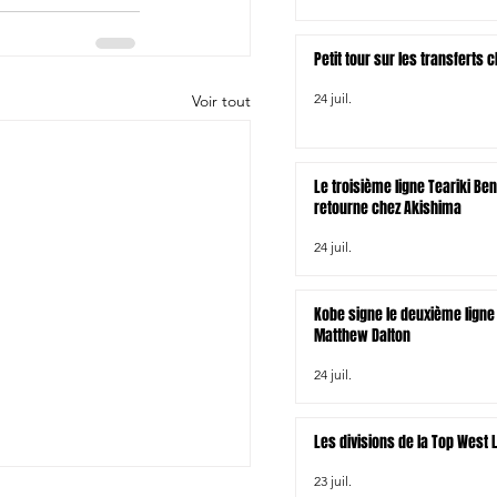
Petit tour sur les transferts
24 juil.
Voir tout
Le troisième ligne Teariki Be
retourne chez Akishima
24 juil.
Kobe signe le deuxième ligne 
Matthew Dalton
24 juil.
Les divisions de la Top West
23 juil.