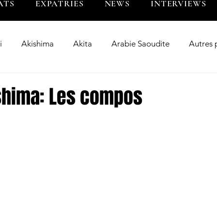
ATS
EXPATRIES
NEWS
INTERVIEWS
i
Akishima
Akita
Arabie Saoudite
Autres 
Bangladesh
Big Blues
BL Tokyo
BR Toky
shima: Les compos
wer
Chugoku
Clean Fighters Yamanashi
Corée 
riés
Fukuoka
Guam
Hanazono
Hino
Inde
Indonésie
Interview