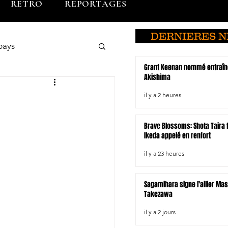
RETRO
REPORTAGES
DERNIERES 
pays
Grant Keenan nommé entraîn
Akishima
o
Brunei
il y a 2 heures
Brave Blossoms: Shota Taira fo
du Sud
Ikeda appelé en renfort
il y a 23 heures
Hiroshima
Sagamihara signe l'ailier Ma
Takezawa
il y a 2 jours