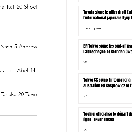
a Kai 20-Shoei 
Toyota signe le pilier droit Ko
l'international japonais Ryuji
il y a 5 jours
BR Tokyo signe les sud-afric
 Nash 5-Andrew 
Labuschagne et Brendan Owen
zélandais Tamati Tua
28 juil.
-Jacob Abel 14-
Tokyo SG signe l'international
australien Ed Kasprowicz et l'
irlandais James Lowe
Tanaka 20-Tevin 
27 juil.
Tochigi officialise le départ
ligne Trevor Hosea
25 juil.