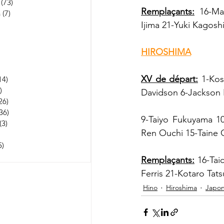
(73)
73 posts
Remplaçants:
 16-Ma
n
(7)
7 posts
Ijima 21-Yuki Kagos
251 posts
 posts
53 posts
HIROSHIMA
osts
3 posts
XV de départ:
 1-Ko
14)
114 posts
)
1 post
Davidson 6-Jackson 
26)
26 posts
36)
36 posts
9-Taiyo Fukuyama 10
(3)
3 posts
Ren Ouchi 15-Taine 
22 posts
5)
5 235 posts
 posts
Remplaçants:
 16-Tai
Ferris 21-Kotaro Tat
Hino
Hiroshima
Japo