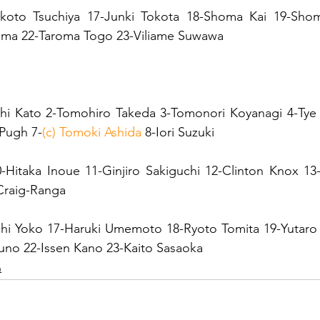
koto Tsuchiya 17-Junki Tokota 18-Shoma Kai 19-Shom
hima 22-Taroma Togo 23-Viliame Suwawa
shi Kato 2-Tomohiro Takeda 3-Tomonori Koyanagi 4-Tye
Pugh 7-
(c) Tomoki Ashida
 8-Iori Suzuki
-Hitaka Inoue 11-Ginjiro Sakiguchi 12-Clinton Knox 13
Craig-Ranga
chi Yoko 17-Haruki Umemoto 18-Ryoto Tomita 19-Yutaro 
suno 22-Issen Kano 23-Kaito Sasaoka
n