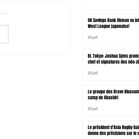
OK Savings Bank Okman va int
West League japonaise!
23 juil.
ihara signe l'ailier
BL Tokyo: Joshua Syms promu
yoshi Takezawa
chef et signatures des néo-z
Joseph Gavigan et Jonah Lo
23 juil.
Le groupe des Brave Blossom
camp de Abashiri
23 juil.
Le président d'Asia Rugby Qai
donne des précisions sur le 