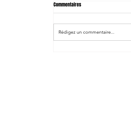
Commentaires
Rédigez un commentaire...
Grant Keenan nommé entraîneur-
chef de Akishima