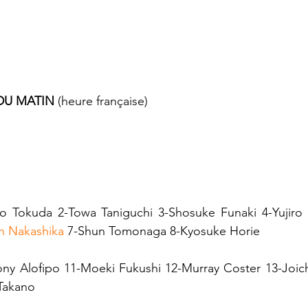
 DU MATIN
 (heure française)
to Tokuda 2-Towa Taniguchi 3-Shosuke Funaki 4-Yujiro
un Nakashika
 7-Shun Tomonaga 8-Kyosuke Horie
ony Alofipo 11-Moeki Fukushi 12-Murray Coster 13-Joich
 Takano