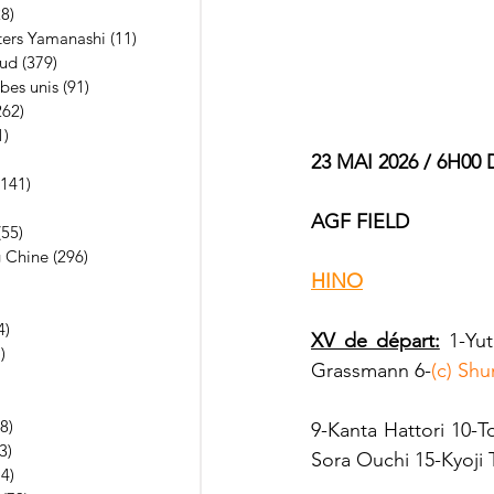
28)
28 posts
ters Yamanashi
(11)
11 posts
Sud
(379)
379 posts
bes unis
(91)
91 posts
262)
262 posts
1)
21 posts
10 posts
23 MAI 2026 / 6H00
(141)
141 posts
 posts
AGF FIELD
(55)
55 posts
 Chine
(296)
296 posts
HINO
13 posts
 posts
4)
4 posts
XV de départ:
 1-Yu
)
1 post
Grassmann 6-
(c) Sh
posts
posts
8)
3 888 posts
9-
Kanta Hattori 10-T
3)
13 posts
Sora Ouchi 15-Kyoji
74)
74 posts