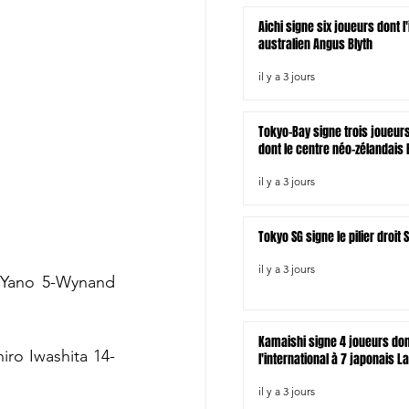
Aichi signe six joueurs dont l
australien Angus Blyth
il y a 3 jours
Tokyo-Bay signe trois joueur
dont le centre néo-zélandais B
il y a 3 jours
Tokyo SG signe le pilier droi
il y a 3 jours
 Yano 5-Wynand 
Kamaishi signe 4 joueurs do
iro Iwashita 14-
l'international à 7 japonais L
il y a 3 jours