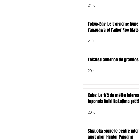
rugby à XV asiatique pour le
21 juil.
venir
Tokyo-Bay: Le troisième ligne
Yanagawa et l'ailier Reo Mat
chez les Wellington Lions
21 juil.
Tokatsu annonce de grandes 
20 juil.
Kobe: Le 1/2 de mêlée interna
japonais Daiki Nakajima prêt
Waikato en NPC
20 juil.
Shizuoka signe le centre inte
australien Hunter Paisami