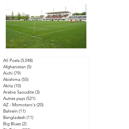
All Posts
(5 248)
5 248 posts
Afghanistan
(5)
5 posts
Aichi
(79)
79 posts
Akishima
(55)
55 posts
Akita
(10)
10 posts
Arabie Saoudite
(3)
3 posts
Autres pays
(521)
521 posts
AZ - Momotaro's
(20)
20 posts
Bahreïn
(11)
11 posts
Bangladesh
(11)
11 posts
Big Blues
(2)
2 posts