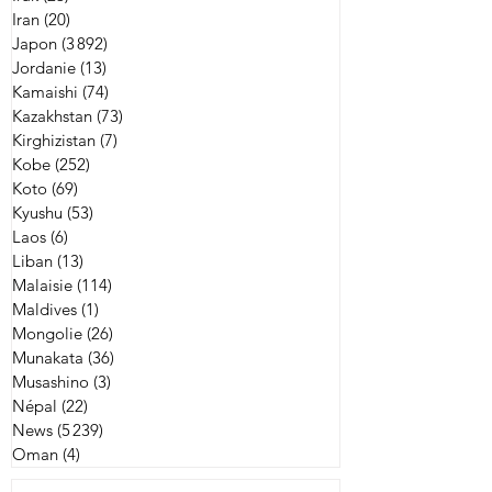
Iran
(20)
20 posts
Japon
(3 892)
3 892 posts
Jordanie
(13)
13 posts
Kamaishi
(74)
74 posts
Kazakhstan
(73)
73 posts
Kirghizistan
(7)
7 posts
Kobe
(252)
252 posts
Koto
(69)
69 posts
Kyushu
(53)
53 posts
Laos
(6)
6 posts
Liban
(13)
13 posts
Malaisie
(114)
114 posts
Maldives
(1)
1 post
Mongolie
(26)
26 posts
Munakata
(36)
36 posts
Musashino
(3)
3 posts
Népal
(22)
22 posts
News
(5 239)
5 239 posts
Oman
(4)
4 posts