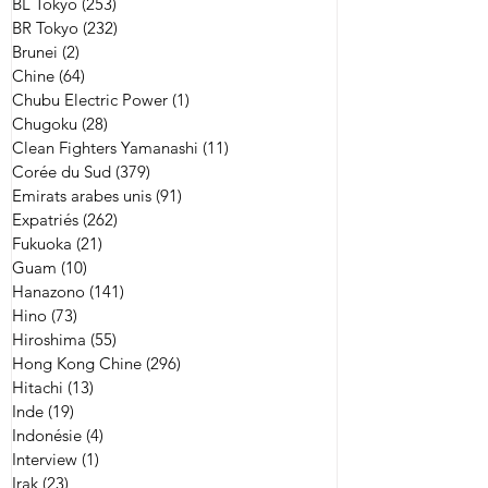
BL Tokyo
(253)
253 posts
BR Tokyo
(232)
232 posts
Brunei
(2)
2 posts
Chine
(64)
64 posts
Chubu Electric Power
(1)
1 post
Chugoku
(28)
28 posts
Clean Fighters Yamanashi
(11)
11 posts
Corée du Sud
(379)
379 posts
Emirats arabes unis
(91)
91 posts
Expatriés
(262)
262 posts
Fukuoka
(21)
21 posts
Guam
(10)
10 posts
Hanazono
(141)
141 posts
Hino
(73)
73 posts
Hiroshima
(55)
55 posts
Hong Kong Chine
(296)
296 posts
Hitachi
(13)
13 posts
Inde
(19)
19 posts
Indonésie
(4)
4 posts
Interview
(1)
1 post
Irak
(23)
23 posts