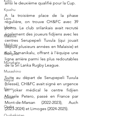
Koto
ainsi le deuxième qualifié pour la Cup.
Kyushu
A la troisième place de la phase 
Laos
régulière, on trouve CH&FC avec 39 
Liban
points. Le club srilankais avait recruté 
également des joueurs fidjiens avec les 
Malaisie
centres Serupepeli Tuvula (qui jouait 
Maldives
depuis plusieurs années en Malaisie) et 
Koli Tomanikalu, offrant à l'équipe une 
Mongolie
ligne arrière parmi les plus redoutables 
Munakata
de la Sri Lanka Rugby League.
Musashino
Suite au départ de Serupepeli Tuvula 
Népal
(blessé), CH&FC avait signé en urgence 
News
en joker médical le centre fidjien 
Misaele Petero, passé en France par 
Oman
Mont-de-Marsan (2022-2023), Auch 
Osaka
(2023-2024) et Limoges (2024-2025).
Ouzbékistan