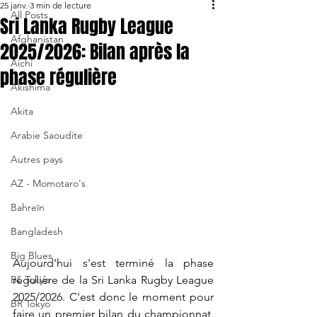
25 janv.
3 min de lecture
All Posts
Sri Lanka Rugby League
Afghanistan
2025/2026: Bilan après la
Aichi
phase régulière
Akishima
Akita
Arabie Saoudite
Autres pays
AZ - Momotaro's
Bahreïn
Bangladesh
Big Blues
Aujourd'hui s'est terminé la phase 
BL Tokyo
régulière de la Sri Lanka Rugby League 
2025/2026. C'est donc le moment pour 
BR Tokyo
faire un premier bilan du championnat. 