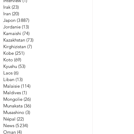
Interview
(1)
1 post
Irak
(23)
23 posts
Iran
(20)
20 posts
Japon
(3 887)
3 887 posts
Jordanie
(13)
13 posts
Kamaishi
(74)
74 posts
Kazakhstan
(73)
73 posts
Kirghizistan
(7)
7 posts
Kobe
(251)
251 posts
Koto
(69)
69 posts
Kyushu
(53)
53 posts
Laos
(6)
6 posts
Liban
(13)
13 posts
Malaisie
(114)
114 posts
Maldives
(1)
1 post
Mongolie
(26)
26 posts
Munakata
(36)
36 posts
Musashino
(3)
3 posts
Népal
(22)
22 posts
News
(5 234)
5 234 posts
Oman
(4)
4 posts