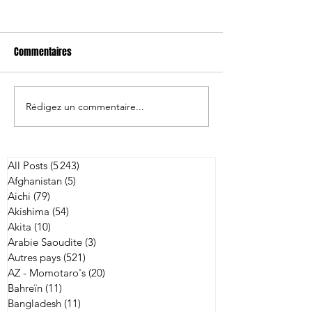
Commentaires
Rédigez un commentaire...
Sagamihara signe l'ailier
Aichi signe six jo
Masayoshi Takezawa
l'international aus
Angus Blyth
All Posts
(5 243)
5 243 posts
Afghanistan
(5)
5 posts
Aichi
(79)
79 posts
Akishima
(54)
54 posts
Akita
(10)
10 posts
Arabie Saoudite
(3)
3 posts
Autres pays
(521)
521 posts
AZ - Momotaro's
(20)
20 posts
Bahreïn
(11)
11 posts
Bangladesh
(11)
11 posts