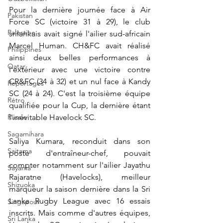
Pour la dernière journée face à Air 
Pakistan
Force SC (victoire 31 à 29), le club 
Palestine
srilankais avait signé l'ailier sud-africain 
Marcel Human. CH&FC avait réalisé 
Philippines
ainsi deux belles performances à 
Qatar
l'extérieur avec une victoire contre 
CR&FC (34 à 32) et un nul face à Kandy 
Reportages
SC (24 à 24). C'est la troisième équipe 
Rétro
qualifiée pour la Cup, la dernière étant 
Russie
l'inévitable Havelock SC.
Sagamihara
Saliya Kumara, reconduit dans son 
Saitama
poste d'entraîneur-chef, pouvait 
compter notamment sur l'ailier Jayathu 
Sayama
Rajaratne (Havelocks), meilleur 
Shizuoka
marqueur la saison dernière dans la Sri 
Lanka Rugby League avec 16 essais 
Singapour
inscrits. Mais comme d'autres équipes, 
Sri Lanka