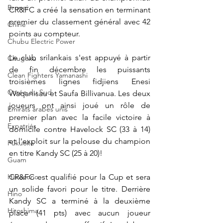
Brunei
CR&FC a créé la sensation en terminant 
premier du classement général avec 42 
Chine
points au compteur.
Chubu Electric Power
Le club srilankais s'est appuyé à partir 
Chugoku
de fin décembre les puissants 
Clean Fighters Yamanashi
troisièmes lignes fidjiens Enesi 
Corée du Sud
Waqanisau et Saufa Billivanua. Les deux 
joueurs ont ainsi joué un rôle de 
Emirats arabes unis
premier plan avec la facile victoire à 
Expatriés
domicile contre Havelock SC (33 à 14) 
et l'exploit sur la pelouse du champion 
Fukuoka
en titre Kandy SC (25 à 20)!
Guam
Hanazono
CR&FC est qualifié pour la Cup et sera 
un solide favori pour le titre. Derrière 
Hino
Kandy SC a terminé à la deuxième 
Hiroshima
place (41 pts) avec aucun joueur 