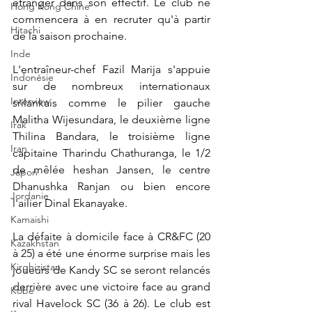
étranger dans son effectif. Le club ne 
Hong Kong Chine
commencera à en recruter qu'à partir 
Hitachi
de la saison prochaine.
Inde
L'entraîneur-chef Fazil Marija s'appuie 
Indonésie
sur de nombreux internationaux 
Interview
srilankais comme le pilier gauche 
Malitha Wijesundara, le deuxième ligne 
Irak
Thilina Bandara, le troisième ligne 
Iran
capitaine Tharindu Chathuranga, le 1/2 
de mêlée heshan Jansen, le centre 
Japon
Dhanushka Ranjan ou bien encore 
Jordanie
l'ailier Dinal Ekanayake. 
Kamaishi
La défaite à domicile face à CR&FC (20 
Kazakhstan
à 25) a été une énorme surprise mais les 
Kirghizistan
joueurs de Kandy SC se seront relancés 
derrière avec une victoire face au grand 
Kobe
rival Havelock SC (36 à 26). Le club est 