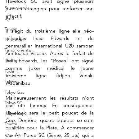
Havelock SC avait signé plusieurs 
Sunwolves
joueurs étrangers pour renforcer son 
effectif.
Syrie
Taïwan
Il s'agit du 
troisième ligne aile néo-
zélandais Ihaia Edwards et du 
Thaïlande
centre/ailier international U20 samoan 
Timor oriental
Amituanai Visesio. Après le forfait de 
Tochigi
Ihaia Edwards, les "Roses" ont signé 
comme joker médical le jeune 
Toda
troisième ligne fidjien Vunaki 
Tokatsu
Waqanibau. 
Tokyo Gas
Malheureusement les résultats n'ont 
Tokyo SG
pas été fameux. En conséquence, 
Havelock sera le petit poucet de la 
Tokyo-Bay
Cup. Derrière, quatre équipes se sont 
Toyota
qualifiés pour la Plate. A commencer 
Urayasu
par Air Force SC (5ème, 25 pts) qui a 