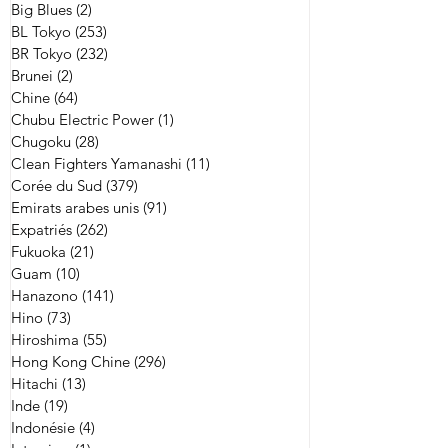
Big Blues
(2)
2 posts
BL Tokyo
(253)
253 posts
BR Tokyo
(232)
232 posts
Brunei
(2)
2 posts
Chine
(64)
64 posts
Chubu Electric Power
(1)
1 post
Chugoku
(28)
28 posts
Clean Fighters Yamanashi
(11)
11 posts
Corée du Sud
(379)
379 posts
Emirats arabes unis
(91)
91 posts
Expatriés
(262)
262 posts
Fukuoka
(21)
21 posts
Guam
(10)
10 posts
Hanazono
(141)
141 posts
Hino
(73)
73 posts
Hiroshima
(55)
55 posts
Hong Kong Chine
(296)
296 posts
Hitachi
(13)
13 posts
Inde
(19)
19 posts
Indonésie
(4)
4 posts