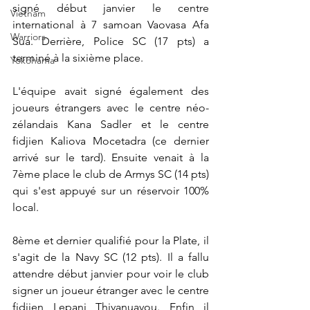
signé début janvier le centre 
Vietnam
international à 7 samoan Vaovasa Afa 
Warriors
Sua. Derrière, Police SC (17 pts) a 
terminé à la sixième place.
Yokohama
L'équipe avait signé également des 
joueurs étrangers avec le centre néo-
zélandais Kana Sadler et le centre 
fidjien Kaliova Mocetadra (ce dernier 
arrivé sur le tard). Ensuite venait à la 
7ème place le club de Armys SC (14 pts) 
qui s'est appuyé sur un réservoir 100% 
local.
8ème et dernier qualifié pour la Plate, il 
s'agit de la Navy SC (12 pts). Il a fallu 
attendre début janvier pour voir le club 
signer un joueur étranger avec le centre 
fidjien Lepani Thivanuavou. Enfin il 