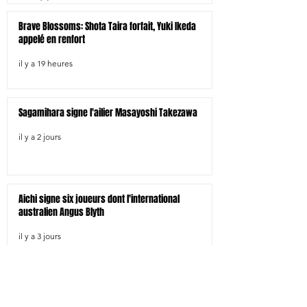
Brave Blossoms: Shota Taira forfait, Yuki Ikeda
appelé en renfort
il y a 19 heures
Sagamihara signe l'ailier Masayoshi Takezawa
il y a 2 jours
Aichi signe six joueurs dont l'international
australien Angus Blyth
il y a 3 jours
Tokyo-Bay signe trois joueurs étrangers dont le
centre néo-zélandais Bailyn Sullivan