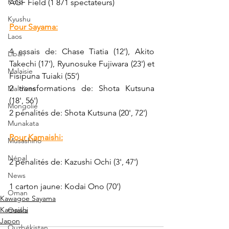
Koto
AGF Field (1 871 spectateurs)
Kyushu
Pour Sayama:
Laos
4 essais de: Chase Tiatia (12'), Akito 
Liban
Takechi (17'), Ryunosuke Fujiwara (23') et 
Malaisie
Fisipuna Tuiaki (55')
2 transformations de: Shota Kutsuna 
Maldives
(18', 56')
Mongolie
2 pénalités de: Shota Kutsuna (20', 72')
Munakata
Pour Kamaishi:
Musashino
Népal
2 pénalités de: Kazushi Ochi (3', 47')
News
1 carton jaune: 
Kodai Ono (70')
Oman
Kawagoe Sayama
Kamaishi
Osaka
Japon
Ouzbékistan