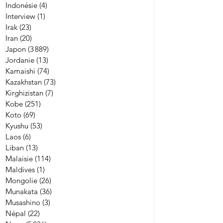
Indonésie
(4)
4 posts
Interview
(1)
1 post
Irak
(23)
23 posts
Iran
(20)
20 posts
Japon
(3 889)
3 889 posts
Jordanie
(13)
13 posts
Kamaishi
(74)
74 posts
Kazakhstan
(73)
73 posts
Kirghizistan
(7)
7 posts
Kobe
(251)
251 posts
Koto
(69)
69 posts
Kyushu
(53)
53 posts
Laos
(6)
6 posts
Liban
(13)
13 posts
Malaisie
(114)
114 posts
Maldives
(1)
1 post
Mongolie
(26)
26 posts
Munakata
(36)
36 posts
Musashino
(3)
3 posts
Népal
(22)
22 posts