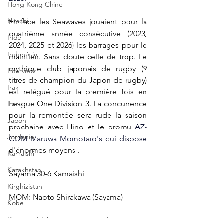
Hong Kong Chine
Hitachi
En face les Seawaves jouaient pour la 
quatrième année consécutive (2023, 
Inde
2024, 2025 et 2026) les barrages pour le 
Indonésie
maintien. Sans doute celle de trop. Le 
mythique club japonais de rugby (9 
Interview
titres de champion du Japon de rugby) 
Irak
est relégué pour la première fois en 
League One Division 3. La concurrence 
Iran
pour la remontée sera rude la saison 
Japon
prochaine avec Hino et le promu 
AZ-
Jordanie
COM Maruwa Momotaro's qui dispose
d'énormes moyens .
Kamaishi
Kazakhstan
Sayama 30-6 Kamaishi
Kirghizistan
MOM: Naoto Shirakawa (Sayama)
Kobe