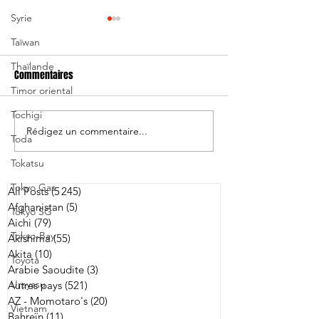
Syrie
Taïwan
Thaïlande
Commentaires
Timor oriental
Tochigi
Rédigez un commentaire...
Grant Keenan nommé
Brave Blossoms: S
Toda
entraîneur-chef de Akishima
forfait, Yuki Ikeda
Tokatsu
renfort
Tokyo Gas
All Posts
(5 245)
5 245 posts
Afghanistan
(5)
5 posts
Tokyo SG
Aichi
(79)
79 posts
Tokyo-Bay
Akishima
(55)
55 posts
Akita
(10)
10 posts
Toyota
Arabie Saoudite
(3)
3 posts
Urayasu
Autres pays
(521)
521 posts
AZ - Momotaro's
(20)
20 posts
Vietnam
Bahreïn
(11)
11 posts