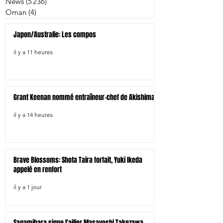
News
(5 236)
5 236 posts
Oman
(4)
4 posts
Japon/Australie: Les compos
il y a 11 heures
Grant Keenan nommé entraîneur-chef de Akishima
il y a 14 heures
Brave Blossoms: Shota Taira forfait, Yuki Ikeda
appelé en renfort
il y a 1 jour
Sagamihara signe l'ailier Masayoshi Takezawa