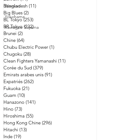
Bangladesh
(11)
11 posts
Warriors
Big Blues
(2)
2 posts
Yokohama
BL Tokyo
(253)
253 posts
BR Tokyo
(232)
232 posts
Kawagoe Sayama
Brunei
(2)
2 posts
Chine
(64)
64 posts
Chubu Electric Power
(1)
1 post
Chugoku
(28)
28 posts
Clean Fighters Yamanashi
(11)
11 posts
Corée du Sud
(379)
379 posts
Emirats arabes unis
(91)
91 posts
Expatriés
(262)
262 posts
Fukuoka
(21)
21 posts
Guam
(10)
10 posts
Hanazono
(141)
141 posts
Hino
(73)
73 posts
Hiroshima
(55)
55 posts
Hong Kong Chine
(296)
296 posts
Hitachi
(13)
13 posts
Inde
(19)
19 posts