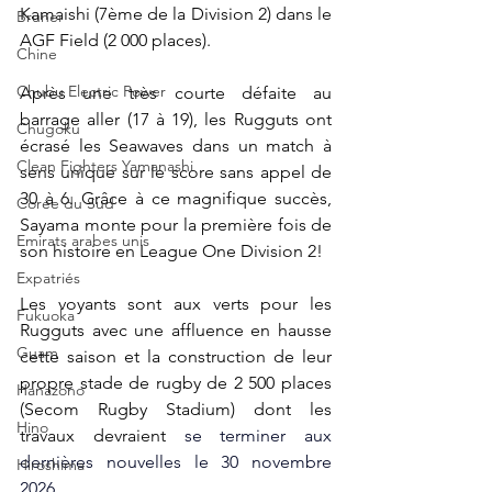
Kamaishi (7ème de la Division 2) dans le 
Brunei
AGF Field (2 000 places).
Chine
Chubu Electric Power
Après une très courte défaite au 
barrage aller (17 à 19), les Rugguts ont 
Chugoku
écrasé les Seawaves dans un match à 
Clean Fighters Yamanashi
sens unique sur le score sans appel de 
30 à 6. Grâce à ce magnifique succès, 
Corée du Sud
Sayama monte pour la première fois de 
Emirats arabes unis
son histoire en League One Division 2!
Expatriés
Les voyants sont aux verts pour les 
Fukuoka
Rugguts avec une affluence en hausse 
Guam
cette saison et la construction de leur 
propre stade de rugby de 2 500 places 
Hanazono
(Secom Rugby Stadium) dont les 
Hino
travaux devraient
 se terminer aux 
dernières nouvelles le 30 novembre 
Hiroshima
2026.