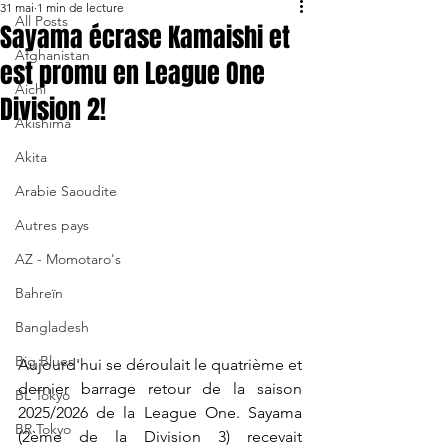
31 mai
1 min de lecture
All Posts
Sayama écrase Kamaishi et
Afghanistan
est promu en League One
Aichi
Division 2!
Akishima
Akita
Arabie Saoudite
Autres pays
AZ - Momotaro's
Bahreïn
Bangladesh
Big Blues
Aujourd'hui se déroulait le quatrième et 
dernier barrage retour de la saison 
BL Tokyo
2025/2026 de la League One. Sayama 
BR Tokyo
(2ème de la Division 3) recevait 