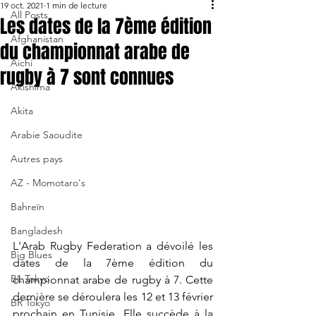
19 oct. 2021
1 min de lecture
All Posts
Les dates de la 7ème édition
Afghanistan
du championnat arabe de
Aichi
rugby à 7 sont connues
Akishima
Akita
Arabie Saoudite
Autres pays
AZ - Momotaro's
Bahreïn
Bangladesh
L'Arab Rugby Federation a dévoilé les 
Big Blues
dates de la 7ème édition du 
BL Tokyo
championnat arabe de rugby à 7. Cette 
dernière se déroulera les 12 et 13 février 
BR Tokyo
prochain en Tunisie. Elle succède à la 