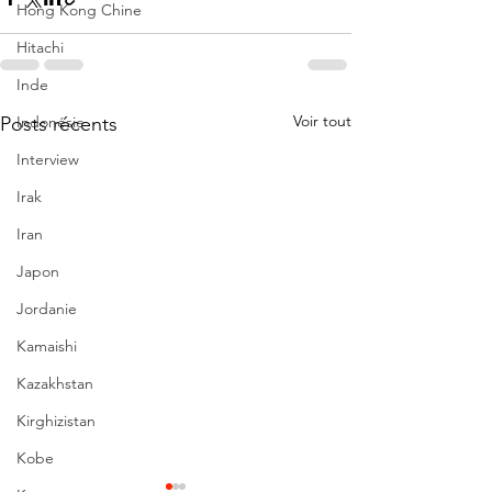
Hong Kong Chine
Hitachi
Inde
Voir tout
Indonésie
Posts récents
Interview
Irak
Iran
Japon
Jordanie
Kamaishi
Kazakhstan
Kirghizistan
Kobe