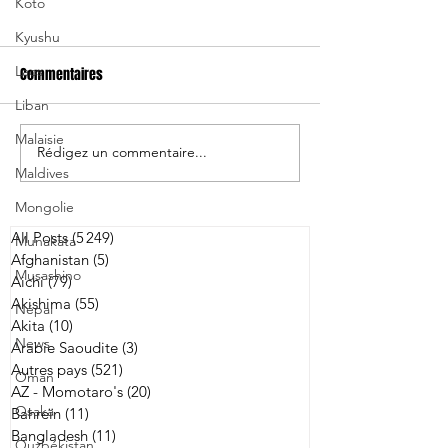
Koto
Kyushu
Laos
Commentaires
Liban
Malaisie
Rédigez un commentaire...
Les Brave Blossoms
Tokatsu signe 4 j
Maldives
s'inclinent de peu face à
le troisième ligne 
l'Australie
zélandais Charlie
Mongolie
All Posts
(5 249)
5 249 posts
Munakata
Afghanistan
(5)
5 posts
Musashino
Aichi
(79)
79 posts
Akishima
(55)
55 posts
Népal
Akita
(10)
10 posts
News
Arabie Saoudite
(3)
3 posts
Autres pays
(521)
521 posts
Oman
AZ - Momotaro's
(20)
20 posts
Osaka
Bahreïn
(11)
11 posts
Bangladesh
(11)
11 posts
Ouzbékistan