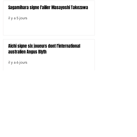
Sagamihara signe l'ailier Masayoshi Takezawa
il y a 5 jours
Aichi signe six joueurs dont l'international
australien Angus Blyth
il y a 6 jours
Tokyo-Bay signe trois joueurs étrangers dont le
centre néo-zélandais Bailyn Sullivan
il y a 6 jours
Tokyo SG signe le pilier droit Shohei Oyama
il y a 6 jours