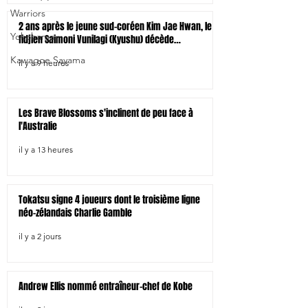
Warriors
2 ans après le jeune sud-coréen Kim Jae Hwan, le
Yokohama
fidjien Saimoni Vunilagi (Kyushu) décède
tragiquement d'un coup de chaleur
Kawagoe Sayama
il y a 9 heures
Les Brave Blossoms s'inclinent de peu face à
l'Australie
il y a 13 heures
Tokatsu signe 4 joueurs dont le troisième ligne
néo-zélandais Charlie Gamble
il y a 2 jours
Andrew Ellis nommé entraîneur-chef de Kobe