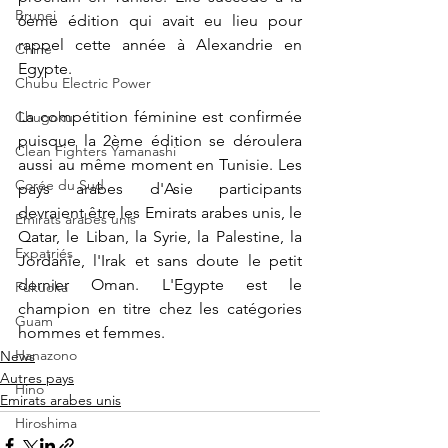
Brunei
6ème édition qui avait eu lieu pour 
rappel cette année à Alexandrie en 
Chine
Egypte.
Chubu Electric Power
La compétition féminine est confirmée 
Chugoku
puisque la 2ème édition se déroulera 
Clean Fighters Yamanashi
aussi au même moment en Tunisie. Les 
Corée du Sud
pays arabes d'Asie participants 
devraient être les Emirats arabes unis, le 
Emirats arabes unis
Qatar, le Liban, la Syrie, la Palestine, la 
Expatriés
Jordanie, l'Irak et sans doute le petit 
dernier Oman. L'Egypte est le 
Fukuoka
champion en titre chez les catégories 
Guam
hommes et femmes.
Hanazono
News
Autres pays
Hino
Emirats arabes unis
Hiroshima