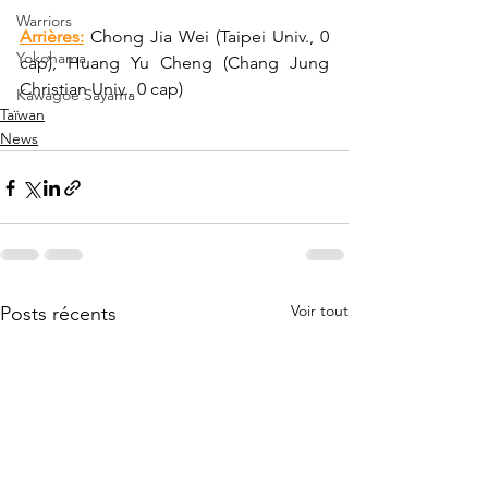
Warriors
Arrières:
 Chong Jia Wei (Taipei Univ., 0 
Yokohama
cap), Huang Yu Cheng (Chang Jung 
Christian Univ., 0 cap)
Kawagoe Sayama
Taïwan
News
Voir tout
Posts récents