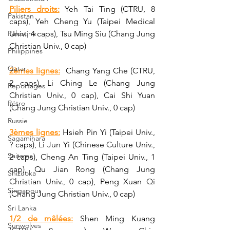
Piliers droits:
Yeh Tai Ting
(CTRU, 8 
Pakistan
caps), Yeh Cheng Yu (Taipei Medical 
Palestine
Univ., 4 caps), Tsu Ming Siu (Chang Jung 
Christian Univ., 0 cap)
Philippines
Qatar
2èmes lignes:
  Chang Yang Che (CTRU, 
2 caps), Li Ching Le (Chang Jung 
Reportages
Christian Univ., 0 cap), Cai Shi Yuan 
Rétro
(Chang Jung Christian Univ., 0 cap)
Russie
3èmes lignes:
 Hsieh Pin Yi (Taipei Univ., 
Sagamihara
? caps), Li Jun Yi (Chinese Culture Univ., 
Saitama
2 caps), Cheng An Ting (Taipei Univ., 1 
cap), Qu Jian Rong (Chang Jung 
Shizuoka
Christian Univ., 0 cap), 
Peng Xuan Qi 
Singapour
(
Chang Jung Christian Univ., 0 cap)
Sri Lanka
1/2 de mêlées:
 Shen Ming Kuang 
Sunwolves