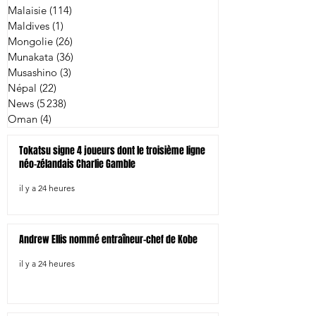
Malaisie
(114)
114 posts
Maldives
(1)
1 post
Mongolie
(26)
26 posts
Munakata
(36)
36 posts
Musashino
(3)
3 posts
Népal
(22)
22 posts
News
(5 238)
5 238 posts
Oman
(4)
4 posts
Tokatsu signe 4 joueurs dont le troisième ligne
néo-zélandais Charlie Gamble
il y a 24 heures
Andrew Ellis nommé entraîneur-chef de Kobe
il y a 24 heures