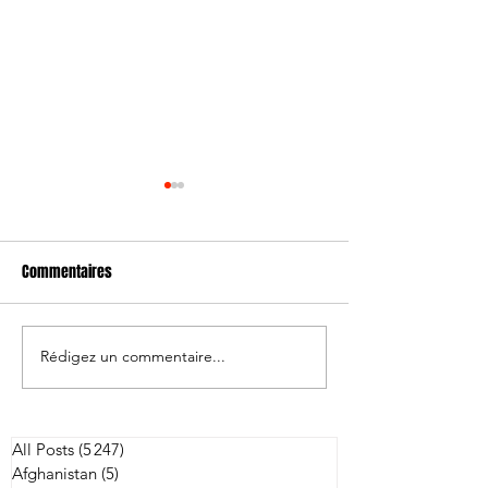
Commentaires
Rédigez un commentaire...
Japon/Australie: 
Andrew Ellis nommé
entraîneur-chef de Kobe
All Posts
(5 247)
5 247 posts
Afghanistan
(5)
5 posts