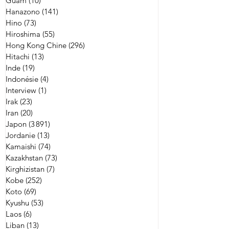
Guam
(10)
10 posts
Hanazono
(141)
141 posts
Hino
(73)
73 posts
Hiroshima
(55)
55 posts
Hong Kong Chine
(296)
296 posts
Hitachi
(13)
13 posts
Inde
(19)
19 posts
Indonésie
(4)
4 posts
Interview
(1)
1 post
Irak
(23)
23 posts
Iran
(20)
20 posts
Japon
(3 891)
3 891 posts
Jordanie
(13)
13 posts
Kamaishi
(74)
74 posts
Kazakhstan
(73)
73 posts
Kirghizistan
(7)
7 posts
Kobe
(252)
252 posts
Koto
(69)
69 posts
Kyushu
(53)
53 posts
Laos
(6)
6 posts
Liban
(13)
13 posts