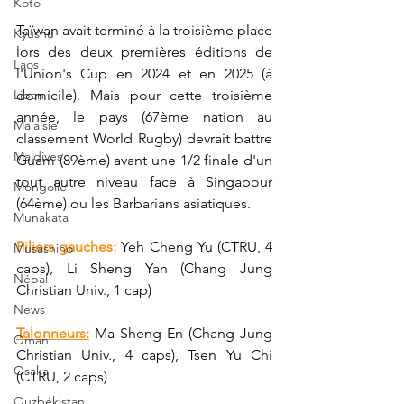
Koto
Taïwan avait terminé à la troisième place 
Kyushu
lors des deux premières éditions de 
Laos
l'Union's Cup en 2024 et en 2025 (à 
Liban
domicile). Mais pour cette troisième 
année, le pays (67ème nation au 
Malaisie
classement World Rugby) devrait battre 
Maldives
Guam (89ème) avant une 1/2 finale d'un 
tout autre niveau face à 
Singapour 
Mongolie
(64ème) ou les Barbarians asiatiques.
Munakata
Piliers gauches:
 Yeh Cheng Yu (CTRU, 4 
Musashino
caps), Li Sheng Yan (Chang Jung 
Népal
Christian Univ., 1 cap)
News
Talonneurs:
 Ma Sheng En (Chang Jung 
Oman
Christian Univ., 4 caps), Tsen Yu Chi 
Osaka
(CTRU, 2 caps)
Ouzbékistan