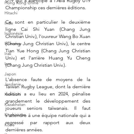
U19 qui a participé à l'Asia Rugby U19 
Hong Kong Chine
Championship ces dernières éditions. 
Hitachi
Ce sont en particulier le deuxième 
Inde
ligne 
Cai Shi Yuan (Chang Jung 
Indonésie
Christian Univ.), l'ouvreur Wang Bo Xuan 
Interview
(Chang Jung Christian Univ.), le centre 
Tian Yue Hong (Chang Jung Christian 
Irak
Univ.) et l'arrière Huang Yu Cheng 
Iran
(Chang Jung Christian Univ.).
Japon
L'absence faute de moyens de la 
Jordanie
Taiwan Rugby League, dont la dernière 
édition a eu lieu en 2024, pénalise 
Kamaishi
grandement le développement des 
Kazakhstan
joueurs seniors taïwanais. Il faut 
Kirghizistan
s'attendre à une équipe nationale qui a 
regressé par rapport aux deux 
Kobe
dernières années.