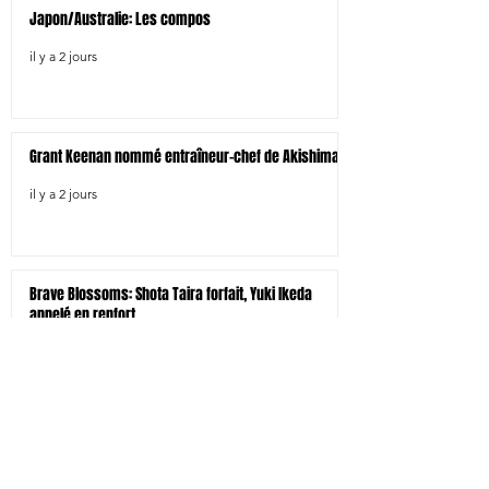
Japon/Australie: Les compos
il y a 2 jours
Grant Keenan nommé entraîneur-chef de Akishima
il y a 2 jours
Brave Blossoms: Shota Taira forfait, Yuki Ikeda
appelé en renfort
il y a 3 jours
Sagamihara signe l'ailier Masayoshi Takezawa
il y a 4 jours