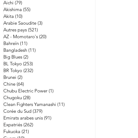
Aichi
(79)
79 posts
Akishima
(55)
55 posts
Akita
(10)
10 posts
Arabie Saoudite
(3)
3 posts
Autres pays
(521)
521 posts
AZ - Momotaro's
(20)
20 posts
Bahreïn
(11)
11 posts
Bangladesh
(11)
11 posts
Big Blues
(2)
2 posts
BL Tokyo
(253)
253 posts
BR Tokyo
(232)
232 posts
Brunei
(2)
2 posts
Chine
(64)
64 posts
Chubu Electric Power
(1)
1 post
Chugoku
(28)
28 posts
Clean Fighters Yamanashi
(11)
11 posts
Corée du Sud
(379)
379 posts
Emirats arabes unis
(91)
91 posts
Expatriés
(262)
262 posts
Fukuoka
(21)
21 posts