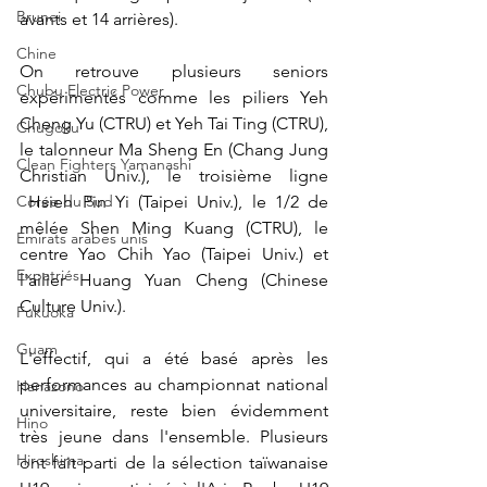
Brunei
avants et 14 arrières).
Chine
On retrouve plusieurs seniors 
Chubu Electric Power
expérimentés comme les piliers 
Yeh 
Cheng Yu (CTRU) et Yeh Tai Ting
(CTRU), 
Chugoku
le talonneur Ma Sheng En (Chang Jung 
Clean Fighters Yamanashi
Christian Univ.), le troisième ligne 
Corée du Sud
 Hsieh Pin Yi (Taipei Univ.), le 1/2 de 
mêlée Shen Ming Kuang (CTRU), le 
Emirats arabes unis
centre Yao Chih Yao (Taipei Univ.) et 
Expatriés
l'ailier Huang Yuan Cheng
(Chinese 
Culture Univ.).
Fukuoka
Guam
L'effectif, qui a été basé après les 
performances au championnat national 
Hanazono
universitaire, reste bien évidemment 
Hino
très jeune dans l'ensemble. 
Plusieurs 
Hiroshima
ont fait parti de la sélection taïwanaise 