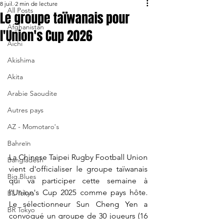
8 juil.
2 min de lecture
All Posts
Le groupe taïwanais pour
Afghanistan
l'Union's Cup 2026
Aichi
Akishima
Akita
Arabie Saoudite
Autres pays
AZ - Momotaro's
Bahreïn
La Chinese Taipei Rugby Football Union 
Bangladesh
vient d'officialiser le groupe taïwanais 
Big Blues
qui va participer cette semaine à 
l'Union's Cup 2025 comme pays hôte. 
BL Tokyo
Le sélectionneur Sun Cheng Yen a 
BR Tokyo
convoqué un groupe de 30 joueurs (16 