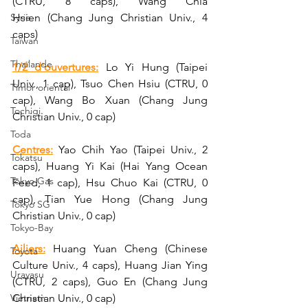
(CTRU, 8 caps), Wang Chia 
Syrie
Hsien (Chang Jung Christian Univ., 4 
caps)
Taïwan
Thaïlande
1/2 d'ouvertures:
 Lo Yi Hung (Taipei 
Univ., 1 cap), Tsuo Chen Hsiu (CTRU, 0 
Timor oriental
cap), Wang Bo Xuan (Chang Jung 
Tochigi
Christian Univ., 0 cap)
Toda
Centres:
 Yao Chih Yao (Taipei Univ., 2 
Tokatsu
caps), Huang Yi Kai (Hai Yang Ocean 
Tokyo Gas
Feed, 1 cap), 
Hsu Chuo Kai (CTRU, 0 
cap), 
Tian Yue Hong (Chang Jung 
Tokyo SG
Christian Univ., 0 cap)
Tokyo-Bay
Ailiers:
 Huang Yuan Cheng
(Chinese 
Toyota
Culture Univ., 4 caps), Huang Jian Ying 
Urayasu
(CTRU, 2 caps), Guo En (Chang Jung 
Vietnam
Christian Univ., 0 cap)