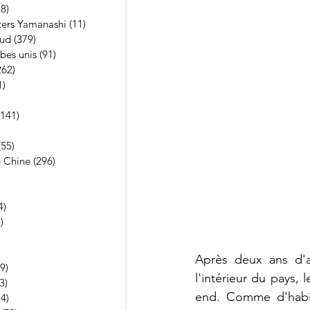
28)
28 posts
ters Yamanashi
(11)
11 posts
Sud
(379)
379 posts
bes unis
(91)
91 posts
262)
262 posts
1)
21 posts
10 posts
(141)
141 posts
 posts
(55)
55 posts
 Chine
(296)
296 posts
13 posts
 posts
4)
4 posts
)
1 post
posts
posts
Après deux ans d'a
9)
3 889 posts
l'intérieur du pays,
3)
13 posts
end. Comme d'habit
74)
74 posts