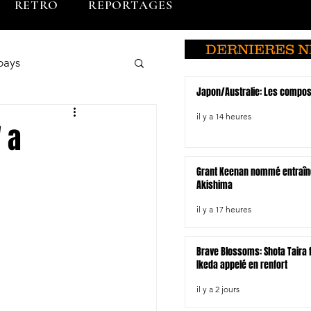
RETRO
REPORTAGES
DERNIERES 
pays
Japon/Australie: Les compo
o
Brunei
il y a 14 heures
 a
Grant Keenan nommé entraîn
du Sud
Akishima
il y a 17 heures
Hiroshima
Brave Blossoms: Shota Taira fo
Ikeda appelé en renfort
il y a 2 jours