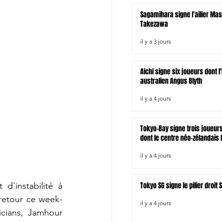
Sagamihara signe l'ailier Ma
Takezawa
il y a 3 jours
Aichi signe six joueurs dont l
australien Angus Blyth
il y a 4 jours
Tokyo-Bay signe trois joueur
dont le centre néo-zélandais B
il y a 4 jours
Tokyo SG signe le pilier droi
'instabilité à 
 retour ce week-
il y a 4 jours
cians, Jamhour 