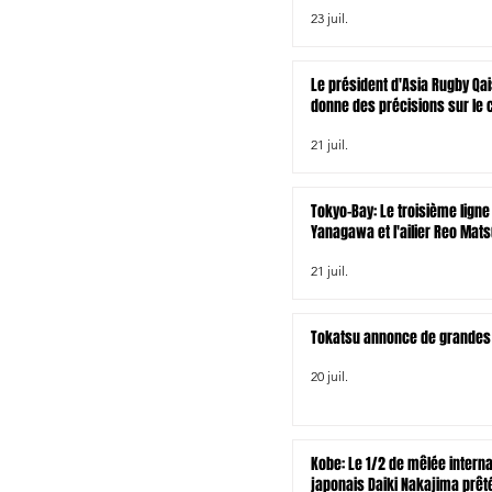
23 juil.
Le président d'Asia Rugby Qai
donne des précisions sur le 
rugby à XV asiatique pour le
21 juil.
venir
Tokyo-Bay: Le troisième ligne
Yanagawa et l'ailier Reo Mat
chez les Wellington Lions
21 juil.
Tokatsu annonce de grandes 
20 juil.
Kobe: Le 1/2 de mêlée interna
japonais Daiki Nakajima prêt