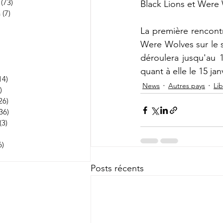
(73)
73 posts
Black Lions et Were
n
(7)
7 posts
251 posts
La première rencontr
 posts
Were Wolves sur le s
53 posts
osts
déroulera jusqu'au 1
3 posts
quant à elle le 15 ja
14)
114 posts
News
Autres pays
Li
)
1 post
26)
26 posts
36)
36 posts
(3)
3 posts
22 posts
6)
5 236 posts
 posts
Posts récents