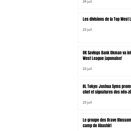
24 juil.
rt
Les divisions de la Top West
23 juil.
OK Savings Bank Okman va int
West League japonaise!
23 juil.
BL Tokyo: Joshua Syms promu
chef et signatures des néo-z
Joseph Gavigan et Jonah Lo
23 juil.
Le groupe des Brave Blossom
camp de Abashiri