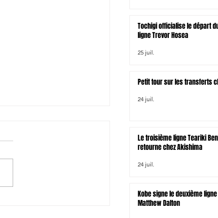
Tochigi officialise le départ
ligne Trevor Hosea
25 juil.
Petit tour sur les transferts
24 juil.
Le troisième ligne Teariki Be
retourne chez Akishima
24 juil.
Kobe signe le deuxième ligne 
 Blossoms: Shota Taira
Matthew Dalton
it, Yuki Ikeda appelé en