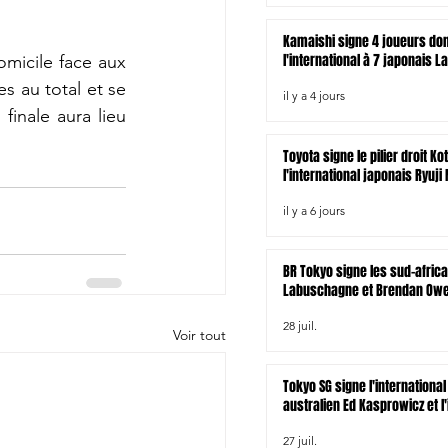
Kamaishi signe 4 joueurs do
l'international à 7 japonais L
micile face aux 
 au total et se 
il y a 4 jours
inale aura lieu 
Toyota signe le pilier droit Ko
l'international japonais Ryuji
il y a 6 jours
BR Tokyo signe les sud-afric
Labuschagne et Brendan Owen
zélandais Tamati Tua
28 juil.
Voir tout
Tokyo SG signe l'international
australien Ed Kasprowicz et l'
irlandais James Lowe
27 juil.