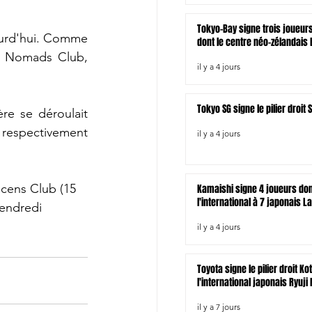
Tokyo-Bay signe trois joueur
ourd'hui. Comme 
dont le centre néo-zélandais B
, Nomads Club, 
il y a 4 jours
Tokyo SG signe le pilier droi
e se déroulait 
respectivement 
il y a 4 jours
acens Club (15 
Kamaishi signe 4 joueurs do
l'international à 7 japonais L
vendredi 
il y a 4 jours
Toyota signe le pilier droit Ko
l'international japonais Ryuji
il y a 7 jours