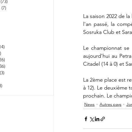
(73)
73 posts
n
(7)
7 posts
252 posts
La saison 2022 de la
 posts
l'an passé, la comp
53 posts
Sosruka Club et Sar
osts
3 posts
14)
114 posts
Le championnat se d
)
1 post
aujourd'hui au Petr
26)
26 posts
Citadel (14 à 0) et Sa
36)
36 posts
(3)
3 posts
22 posts
La 2ème place est re
8)
5 238 posts
à 12). Le deuxième t
 posts
prochain. 
Le champio
News
Autres pays
Jo