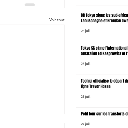
BR Tokyo signe les sud-afric
Voir tout
Labuschagne et Brendan Owen
zélandais Tamati Tua
28 juil.
Tokyo SG signe l'international
australien Ed Kasprowicz et l'
irlandais James Lowe
27 juil.
Tochigi officialise le départ
ligne Trevor Hosea
25 juil.
Petit tour sur les transferts
24 juil.