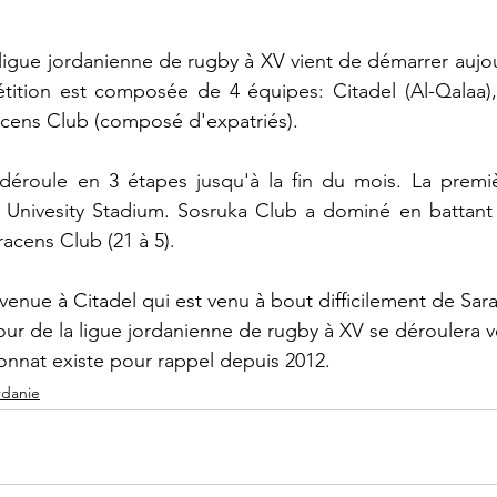
 ligue jordanienne de rugby à XV vient de démarrer auj
étition est composée de 4 équipes: Citadel (Al-Qalaa)
acens Club (composé d'expatriés). 
éroule en 3 étapes jusqu'à la fin du mois. La premièr
a Univesity Stadium. Sosruka Club a dominé en battant 
racens Club (21 à 5).
venue à Citadel qui est venu à bout difficilement de Sar
our de la ligue jordanienne de rugby à XV se déroulera 
nnat existe pour rappel depuis 2012.
rdanie