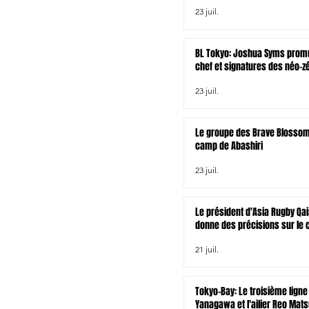
23 juil.
BL Tokyo: Joshua Syms promu
chef et signatures des néo-z
Joseph Gavigan et Jonah Lo
23 juil.
Le groupe des Brave Blossom
camp de Abashiri
23 juil.
Le président d'Asia Rugby Qai
donne des précisions sur le 
rugby à XV asiatique pour le
21 juil.
venir
Tokyo-Bay: Le troisième ligne
Yanagawa et l'ailier Reo Mat