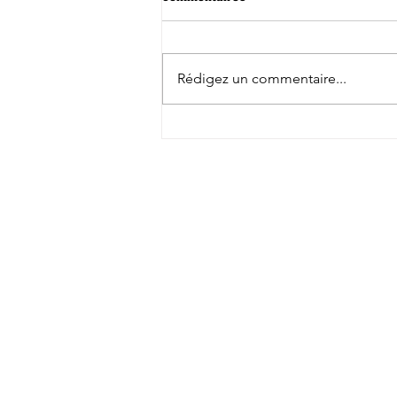
Rédigez un commentaire...
Tokatsu signe 4 joueurs dont le
troisième ligne néo-zélandais
Charlie Gamble