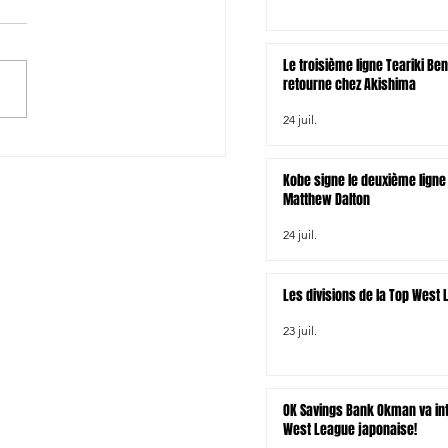
Le troisième ligne Teariki Be
retourne chez Akishima
24 juil.
/Australie: Les compos
Kobe signe le deuxième ligne 
Matthew Dalton
24 juil.
Les divisions de la Top West
23 juil.
OK Savings Bank Okman va int
West League japonaise!