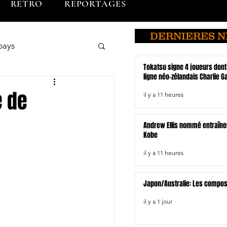
RETRO
REPORTAGES
DERNIERES 
pays
Tokatsu signe 4 joueurs dont
ligne néo-zélandais Charlie 
o
Brunei
e de
il y a 11 heures
Andrew Ellis nommé entraîne
du Sud
Kobe
il y a 11 heures
Hiroshima
Japon/Australie: Les compo
il y a 1 jour