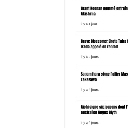
Grant Keenan nommé entraîn
Akishima
il y a 1 jour
Brave Blossoms: Shota Taira fo
Ikeda appelé en renfort
il y a 2 jours
Sagamihara signe l'ailier Ma
Takezawa
il y a 4 jours
Aichi signe six joueurs dont l
australien Angus Blyth
il y a 4 jours