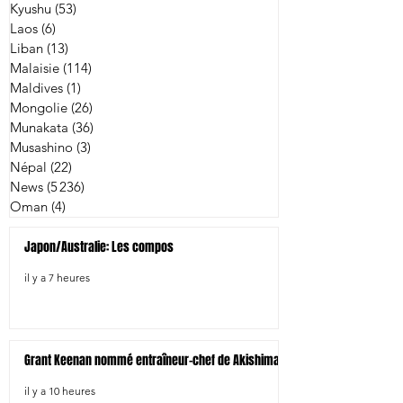
Kyushu
(53)
53 posts
Laos
(6)
6 posts
Liban
(13)
13 posts
Malaisie
(114)
114 posts
Maldives
(1)
1 post
Mongolie
(26)
26 posts
Munakata
(36)
36 posts
Musashino
(3)
3 posts
Népal
(22)
22 posts
News
(5 236)
5 236 posts
Oman
(4)
4 posts
Japon/Australie: Les compos
il y a 7 heures
Grant Keenan nommé entraîneur-chef de Akishima
il y a 10 heures