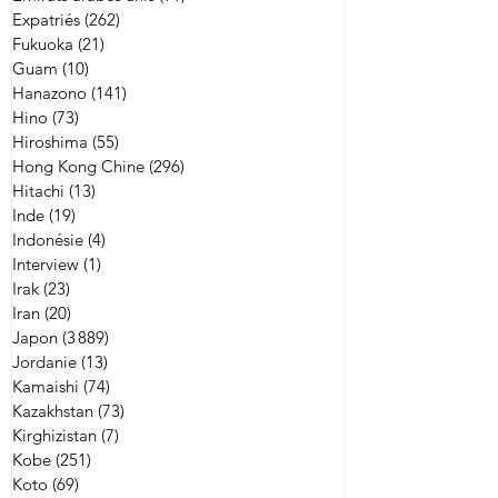
Expatriés
(262)
262 posts
Fukuoka
(21)
21 posts
Guam
(10)
10 posts
Hanazono
(141)
141 posts
Hino
(73)
73 posts
Hiroshima
(55)
55 posts
Hong Kong Chine
(296)
296 posts
Hitachi
(13)
13 posts
Inde
(19)
19 posts
Indonésie
(4)
4 posts
Interview
(1)
1 post
Irak
(23)
23 posts
Iran
(20)
20 posts
Japon
(3 889)
3 889 posts
Jordanie
(13)
13 posts
Kamaishi
(74)
74 posts
Kazakhstan
(73)
73 posts
Kirghizistan
(7)
7 posts
Kobe
(251)
251 posts
Koto
(69)
69 posts