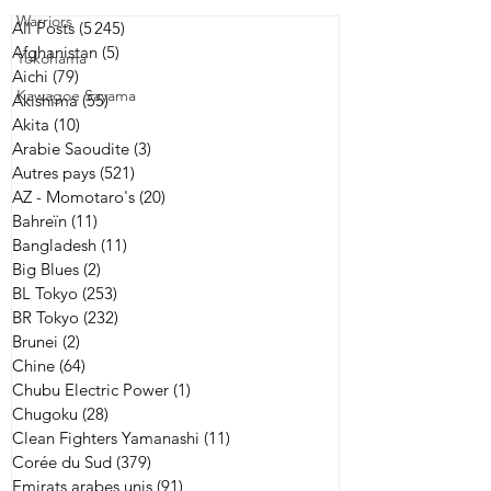
Warriors
All Posts
(5 245)
5 245 posts
Afghanistan
(5)
5 posts
Yokohama
Aichi
(79)
79 posts
Kawagoe Sayama
Akishima
(55)
55 posts
Akita
(10)
10 posts
Arabie Saoudite
(3)
3 posts
Autres pays
(521)
521 posts
AZ - Momotaro's
(20)
20 posts
Bahreïn
(11)
11 posts
Bangladesh
(11)
11 posts
Big Blues
(2)
2 posts
BL Tokyo
(253)
253 posts
BR Tokyo
(232)
232 posts
Brunei
(2)
2 posts
Chine
(64)
64 posts
Chubu Electric Power
(1)
1 post
Chugoku
(28)
28 posts
Clean Fighters Yamanashi
(11)
11 posts
Corée du Sud
(379)
379 posts
Emirats arabes unis
(91)
91 posts