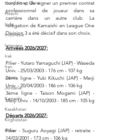
confort et de signer un premier contrat 
Hong Kong Chine
professionnel de joueur dans sa 
Hitachi
carrière dans un autre club. La 
Inde
relégation de Kamaishi en League One 
Division 3 a été décisif dans son choix.
Indonésie
Interview
Arrivées 2026/2027:
Irak
Pilier - Yutaro Yamaguchi (JAP) - Waseda 
Iran
Univ. - 25/03/2003 - 176 cm - 107 kg
Japon
2ème ligne - Yuki Kikuchi (JAP) - Meiji 
Univ. - 20/04/2003 - 186 cm - 106 kg
Jordanie
3ème ligne - Taison Mogami (JAP) - 
Kamaishi
Meiji Univ. - 14/10/2003 - 185 cm - 105 kg
Kazakhstan
Départs 2026/2027:
Kirghizistan
Pilier - Suguru Aoyagi (JAP) - retraite - 
Kobe
14/03/2001 - 173 cm - 106 kg