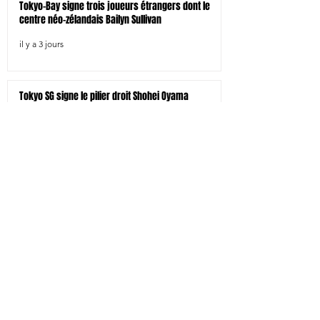
Tokyo-Bay signe trois joueurs étrangers dont le
centre néo-zélandais Bailyn Sullivan
il y a 3 jours
Tokyo SG signe le pilier droit Shohei Oyama
il y a 3 jours
Kamaishi signe 4 joueurs dont l'international à 7
japonais Larry Sulunga
il y a 3 jours
Toyota signe le pilier droit Kotaro Hosoki et
l'international japonais Ryuji Noguchi
il y a 5 jours