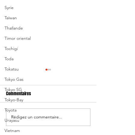
Syrie
Taïwan
Thaïlande
Timor oriental
Tochigi
Toda
Tokatsu
Tokyo Gas
Tokyo SG
Commentaires
Tokyo-Bay
Toyota
Rédigez un commentaire...
Grant Keenan nommé
Brave Blossoms: S
Urayasu
entraîneur-chef de Akishima
forfait, Yuki Ikeda
Vietnam
renfort