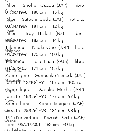
Koto
Pilier - Shohei Osada (JAP) - libre - 
Kyushu
01/06/1998 - 180 cm - 115 kg
Pilier - Satoshi Ueda (JAP) - retraite - 
Laos
08/04/1989 - 181 cm - 112 kg
Liban
Pilier - Troy Hallett (NZ) - libre - 
24/09/1995 - 183 cm - 114 kg
Malaisie
Talonneur - Naoki Ono (JAP) - libre - 
Maldives
04/09/1996 - 175 cm - 100 kg
Mongolie
Talonneur - Lulu Paea (AUS) - libre - 
03/06/2003 - 171 cm - 105 kg
Munakata
2ème ligne - Ryunosuke Yamada (JAP) - 
Musashino
retraite - 12/10/1991 - 187 cm - 105 kg
3ème ligne - Daisuke Musha (JAP) - 
Népal
retraite - 18/05/1990 - 177 cm - 97 kg
News
3ème ligne - Kohei Ishigaki (JAP) - 
retraite - 25/06/1993 - 184 cm - 98 kg
Oman
1/2 d'ouverture - Kazushi Ochi (JAP) - 
Osaka
libre - 05/01/2001 - 182 cm - 90 kg
Ouzbékistan