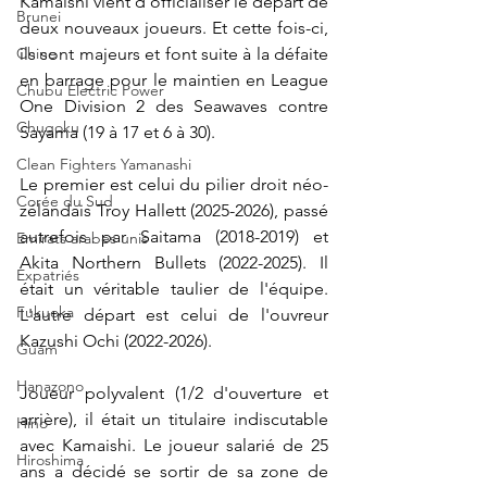
Kamaishi vient d'officialiser le départ de 
Brunei
deux nouveaux joueurs. Et cette fois-ci, 
ils sont majeurs et font suite à la défaite 
Chine
en barrage pour le maintien en League 
Chubu Electric Power
One Division 2 des Seawaves contre 
Chugoku
Sayama (19 à 17 et 6 à 30).
Clean Fighters Yamanashi
Le premier est celui du pilier droit néo-
Corée du Sud
zélandais 
Troy Hallett (2025-2026), passé 
autrefois par Saitama (2018-2019) et 
Emirats arabes unis
Akita Northern Bullets (2022-2025). Il 
Expatriés
était un véritable taulier de l'équipe. 
Fukuoka
L'autre départ est celui de l'ouvreur 
Kazushi Ochi (2022-2026).
Guam
Hanazono
Joueur polyvalent (1/2 d'ouverture et 
arrière), il était un titulaire indiscutable 
Hino
avec Kamaishi. Le joueur salarié de 25 
Hiroshima
ans a décidé se sortir de sa zone de 