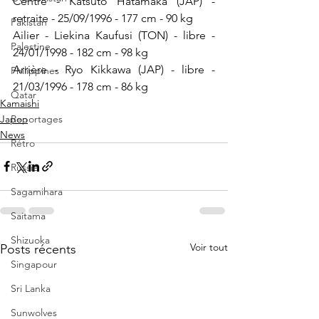
Centre - Katsuto Hatamaka (JAP) - 
retraite - 25/09/1996 - 177 cm - 90 kg
Pakistan
Ailier - Liekina Kaufusi (TON) - libre - 
Palestine
24/01/1998 - 182 cm - 98 kg
Arrière - Ryo Kikkawa (JAP) - libre - 
Philippines
21/03/1996 - 178 cm - 86 kg
Qatar
Kamaishi
Japon
Reportages
News
Rétro
Russie
Sagamihara
Saitama
Shizuoka
Voir tout
Posts récents
Singapour
Sri Lanka
Sunwolves