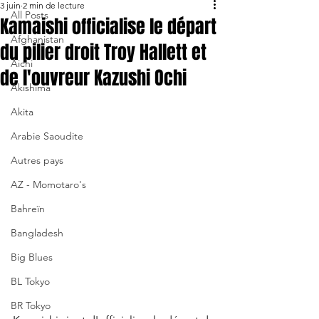
3 juin
2 min de lecture
All Posts
Kamaishi officialise le départ
Afghanistan
du pilier droit Troy Hallett et
Aichi
de l'ouvreur Kazushi Ochi
Akishima
Akita
Arabie Saoudite
Autres pays
AZ - Momotaro's
Bahreïn
Bangladesh
Big Blues
BL Tokyo
BR Tokyo