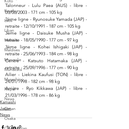
Koto
Talonneur - Lulu Paea (AUS) - libre - 
Kyushu
03/06/2003 - 171 cm - 105 kg
2ème ligne - Ryunosuke Yamada (JAP) - 
Laos
retraite - 12/10/1991 - 187 cm - 105 kg
Liban
3ème ligne - Daisuke Musha (JAP) - 
retraite - 18/05/1990 - 177 cm - 97 kg
Malaisie
3ème ligne - Kohei Ishigaki (JAP) - 
Maldives
retraite - 25/06/1993 - 184 cm - 98 kg
Mongolie
Centre - Katsuto Hatamaka (JAP) - 
retraite - 25/09/1996 - 177 cm - 90 kg
Munakata
Ailier - Liekina Kaufusi (TON) - libre - 
Musashino
24/01/1998 - 182 cm - 98 kg
Arrière - Ryo Kikkawa (JAP) - libre - 
Népal
21/03/1996 - 178 cm - 86 kg
News
Kamaishi
Japon
Oman
News
Osaka
Ouzbékistan