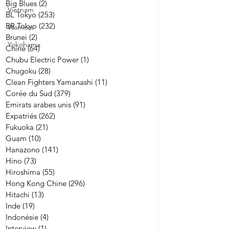
Big Blues
(2)
2 posts
Vietnam
BL Tokyo
(253)
253 posts
BR Tokyo
(232)
232 posts
Warriors
Brunei
(2)
2 posts
Yokohama
Chine
(64)
64 posts
Chubu Electric Power
(1)
1 post
Chugoku
(28)
28 posts
Clean Fighters Yamanashi
(11)
11 posts
Corée du Sud
(379)
379 posts
Emirats arabes unis
(91)
91 posts
Expatriés
(262)
262 posts
Fukuoka
(21)
21 posts
Guam
(10)
10 posts
Hanazono
(141)
141 posts
Hino
(73)
73 posts
Hiroshima
(55)
55 posts
Hong Kong Chine
(296)
296 posts
Hitachi
(13)
13 posts
Inde
(19)
19 posts
Indonésie
(4)
4 posts
Interview
(1)
1 post