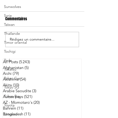
Sunwolves
Syrie
Commentaires
Taïwan
Thaïlande
Rédigez un commentaire...
Sagamihara signe l'ailier
Aichi signe six jo
Timor oriental
Masayoshi Takezawa
l'international aus
Tochigi
Angus Blyth
Toda
All Posts
(5 243)
5 243 posts
Afghanistan
(5)
5 posts
Tokatsu
Aichi
(79)
79 posts
Tokyo Gas
Akishima
(54)
54 posts
Akita
(10)
10 posts
Tokyo SG
Arabie Saoudite
(3)
3 posts
Tokyo-Bay
Autres pays
(521)
521 posts
AZ - Momotaro's
(20)
20 posts
Toyota
Bahreïn
(11)
11 posts
Bangladesh
(11)
11 posts
Urayasu