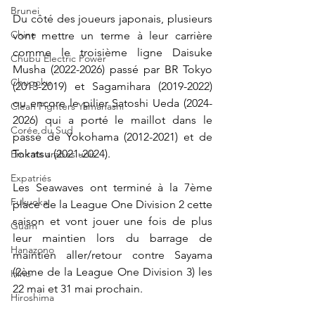
Brunei
Du côté des joueurs japonais, plusieurs 
Chine
vont mettre un terme à leur carrière 
comme le troisième ligne 
Daisuke 
Chubu Electric Power
Musha (2022-2026) passé par BR Tokyo 
Chugoku
(2013-2019) et Sagamihara (2019-2022) 
ou encore le pilier Satoshi Ueda (2024-
Clean Fighters Yamanashi
2026) qui a porté le maillot dans le 
Corée du Sud
passé de Yokohama (2012-2021) et de 
Tokatsu (2021-2024). 
Emirats arabes unis
Expatriés
Les Seawaves ont terminé à la 7ème 
Fukuoka
place de la League One Division 2 cette 
saison et vont jouer une fois de plus 
Guam
leur maintien lors du barrage de 
Hanazono
maintien aller/retour contre Sayama 
(2ème de la League One Division 3) les 
Hino
22 mai et 31 mai prochain.
Hiroshima