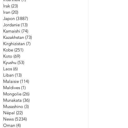
Irak
(23)
23 posts
Iran
(20)
20 posts
Japon
(3 887)
3 887 posts
Jordanie
(13)
13 posts
Kamaishi
(74)
74 posts
Kazakhstan
(73)
73 posts
Kirghizistan
(7)
7 posts
Kobe
(251)
251 posts
Koto
(69)
69 posts
Kyushu
(53)
53 posts
Laos
(6)
6 posts
Liban
(13)
13 posts
Malaisie
(114)
114 posts
Maldives
(1)
1 post
Mongolie
(26)
26 posts
Munakata
(36)
36 posts
Musashino
(3)
3 posts
Népal
(22)
22 posts
News
(5 234)
5 234 posts
Oman
(4)
4 posts