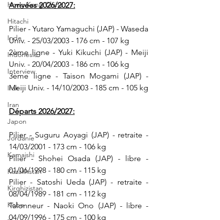
Hong Kong Chine
Arrivées 2026/2027:
Hitachi
Pilier - Yutaro Yamaguchi (JAP) - Waseda 
Inde
Univ. - 25/03/2003 - 176 cm - 107 kg
2ème ligne - Yuki Kikuchi (JAP) - Meiji 
Indonésie
Univ. - 20/04/2003 - 186 cm - 106 kg
Interview
3ème ligne - Taison Mogami (JAP) - 
Meiji Univ. - 14/10/2003 - 185 cm - 105 kg
Irak
Iran
Départs 2026/2027:
Japon
Pilier - Suguru Aoyagi (JAP) - retraite - 
Jordanie
14/03/2001 - 173 cm - 106 kg
Kamaishi
Pilier - Shohei Osada (JAP) - libre - 
01/06/1998 - 180 cm - 115 kg
Kazakhstan
Pilier - Satoshi Ueda (JAP) - retraite - 
Kirghizistan
08/04/1989 - 181 cm - 112 kg
Kobe
Talonneur - Naoki Ono (JAP) - libre - 
04/09/1996 - 175 cm - 100 kg