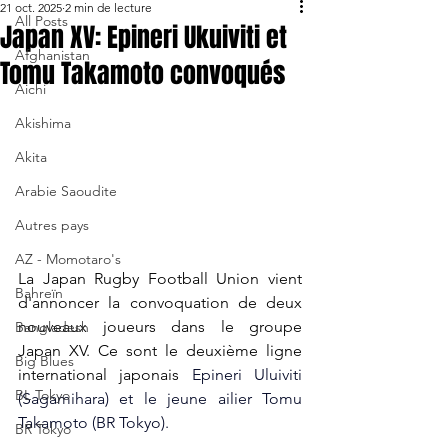
21 oct. 2025
2 min de lecture
All Posts
Japan XV: Epineri Ukuiviti et
Afghanistan
Tomu Takamoto convoqués
Aichi
Akishima
Akita
Arabie Saoudite
Autres pays
AZ - Momotaro's
La Japan Rugby Football Union vient 
Bahreïn
d'annoncer la convoquation de deux 
nouveaux joueurs dans le groupe 
Bangladesh
Japan XV. Ce sont le deuxième ligne 
Big Blues
international japonais 
Epineri Uluiviti 
BL Tokyo
(Sagamihara) et le jeune ailier Tomu 
Takamoto (BR Tokyo).
BR Tokyo