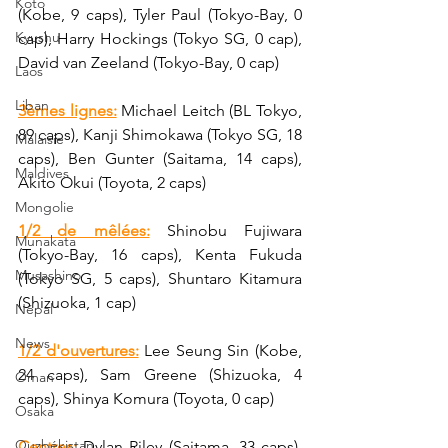
Koto
(Kobe, 9 caps), Tyler Paul (Tokyo-Bay, 0 
Kyushu
cap), Harry Hockings (Tokyo SG, 0 cap), 
David van Zeeland (Tokyo-Bay, 0 cap)
Laos
Liban
3èmes lignes:
 Michael Leitch (BL Tokyo, 
89 caps), Kanji Shimokawa (Tokyo SG, 18 
Malaisie
caps), Ben Gunter (Saitama, 14 caps), 
Maldives
Akito Okui (Toyota, 2 caps)
Mongolie
1/2 de mêlées:
 Shinobu Fujiwara 
Munakata
(Tokyo-Bay, 16 caps), Kenta Fukuda 
Musashino
(Tokyo SG, 5 caps), Shuntaro Kitamura 
(Shizuoka, 1 cap)
Népal
News
1/2 d'ouvertures:
 Lee Seung Sin (Kobe, 
24 caps), Sam Greene (Shizuoka, 4 
Oman
caps), Shinya Komura (Toyota, 0 cap)
Osaka
Ouzbékistan
Centres:
 Dylan Riley (Saitama, 33 caps), 