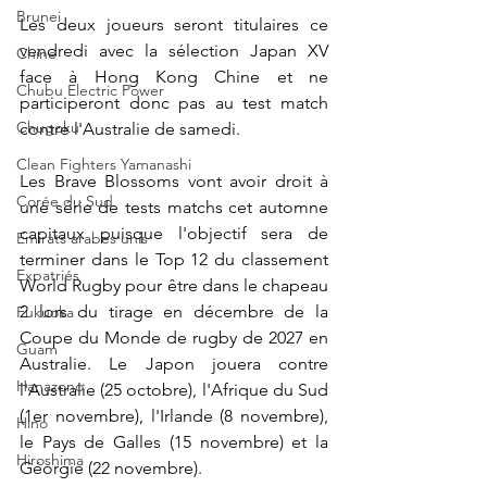
Brunei
Les deux joueurs seront titulaires ce 
vendredi avec la sélection Japan XV 
Chine
face à Hong Kong Chine et ne 
Chubu Electric Power
participeront donc pas au test match 
Chugoku
contre l'Australie de samedi.
Clean Fighters Yamanashi
Les Brave Blossoms vont avoir droit à 
Corée du Sud
une série de tests matchs cet automne 
capitaux puisque l'objectif sera de 
Emirats arabes unis
terminer dans le Top 12 du classement 
Expatriés
World Rugby pour être dans le chapeau 
2 lors du tirage en décembre de la 
Fukuoka
Coupe du Monde de rugby de 2027 en 
Guam
Australie. Le Japon jouera contre 
Hanazono
l'Australie (25 octobre), l'Afrique du Sud 
(1er novembre), l'Irlande (8 novembre), 
Hino
le Pays de Galles (15 novembre) et la 
Hiroshima
Géorgie (22 novembre).