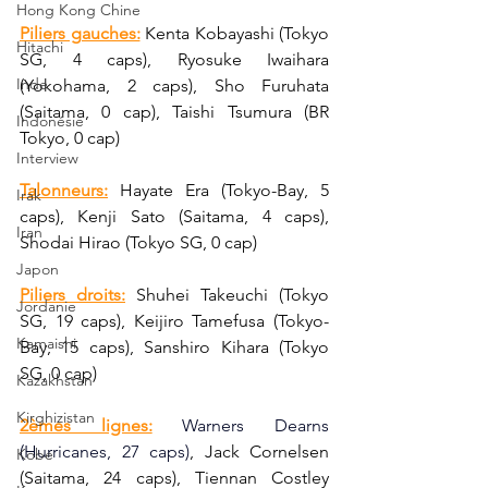
Hong Kong Chine
Piliers gauches:
 Kenta Kobayashi (Tokyo 
Hitachi
SG, 4 caps), Ryosuke Iwaihara 
Inde
(Yokohama, 2 caps), Sho Furuhata 
(Saitama, 0 cap), Taishi Tsumura (BR 
Indonésie
Tokyo, 0 cap)
Interview
Talonneurs:
 Hayate Era (Tokyo-Bay, 5 
Irak
caps), Kenji Sato (Saitama, 4 caps), 
Iran
Shodai Hirao (Tokyo SG, 0 cap)
Japon
Piliers droits:
 Shuhei Takeuchi (Tokyo 
Jordanie
SG, 19 caps), Keijiro Tamefusa (Tokyo-
Kamaishi
Bay, 15 caps), Sanshiro Kihara (Tokyo 
SG, 0 cap)
Kazakhstan
Kirghizistan
2èmes lignes:
Warners Dearns 
(Hurricanes, 27 caps)
, Jack Cornelsen 
Kobe
(Saitama, 24 caps), Tiennan Costley 