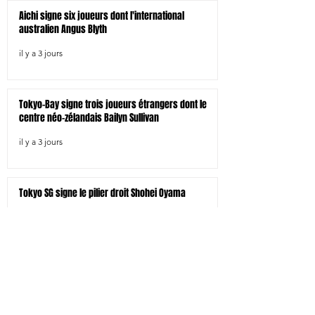
Aichi signe six joueurs dont l'international
australien Angus Blyth
il y a 3 jours
Tokyo-Bay signe trois joueurs étrangers dont le
centre néo-zélandais Bailyn Sullivan
il y a 3 jours
Tokyo SG signe le pilier droit Shohei Oyama
il y a 3 jours
Kamaishi signe 4 joueurs dont l'international à 7
japonais Larry Sulunga