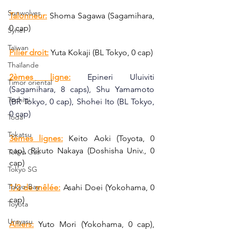
Sunwolves
Talonneur:
Shoma Sagawa (Sagamihara, 
0 cap)
Syrie
Taïwan
Pilier droit:
 Yuta Kokaji (BL Tokyo, 0 cap)
Thaïlande
2èmes ligne:
Epineri Uluiviti 
Timor oriental
(Sagamihara, 8 caps), S
hu Yamamoto 
Tochigi
(BR Tokyo, 0 cap), Shohei Ito (BL Tokyo, 
0 cap)
Toda
Tokatsu
3èmes lignes:
 Keito Aoki (Toyota, 0 
cap), Rikuto Nakaya (Doshisha Univ., 0 
Tokyo Gas
cap)
Tokyo SG
Tokyo-Bay
1/2 de mêlée:
 Asahi Doei (Yokohama, 0 
cap)
Toyota
Urayasu
Ailiers:
 Yuto Mori (Yokohama, 0 cap), 