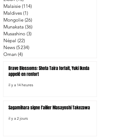
Malaisie
(114)
114 posts
Maldives
(1)
1 post
Mongolie
(26)
26 posts
Munakata
(36)
36 posts
Musashino
(3)
3 posts
Népal
(22)
22 posts
News
(5 234)
5 234 posts
Oman
(4)
4 posts
Brave Blossoms: Shota Taira forfait, Yuki Ikeda
appelé en renfort
il y a 14 heures
Sagamihara signe l'ailier Masayoshi Takezawa
il y a 2 jours