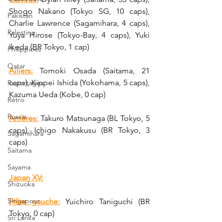
Shogo Nakano (Tokyo SG, 10 caps), 
Pakistan
Charlie Lawrence (Sagamihara, 4 caps), 
Palestine
Yuya Hirose (Tokyo-Bay, 4 caps), Yuki 
Ikeda (BR Tokyo, 1 cap)
Philippines
Qatar
Ailiers:
 Tomoki Osada (Saitama, 21 
caps), Kippei Ishida (Yokohama, 5 caps), 
Reportages
Kazuma Ueda (Kobe, 0 cap)
Rétro
Russie
Arrières:
 Takuro Matsunaga (BL Tokyo, 5 
caps), Ichigo Nakakusu (BR Tokyo, 3 
Sagamihara
caps)
Saitama
Sayama
Japan XV:
Shizuoka
Singapour
Pilier gauche:
 Yuichiro Taniguchi (BR 
Tokyo, 0 cap)
Sri Lanka