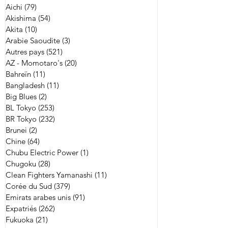
Aichi
(79)
79 posts
Akishima
(54)
54 posts
Akita
(10)
10 posts
Arabie Saoudite
(3)
3 posts
Autres pays
(521)
521 posts
AZ - Momotaro's
(20)
20 posts
Bahreïn
(11)
11 posts
Bangladesh
(11)
11 posts
Big Blues
(2)
2 posts
BL Tokyo
(253)
253 posts
BR Tokyo
(232)
232 posts
Brunei
(2)
2 posts
Chine
(64)
64 posts
Chubu Electric Power
(1)
1 post
Chugoku
(28)
28 posts
Clean Fighters Yamanashi
(11)
11 posts
Corée du Sud
(379)
379 posts
Emirats arabes unis
(91)
91 posts
Expatriés
(262)
262 posts
Fukuoka
(21)
21 posts