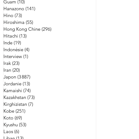
Guam
(10)
10 posts
Hanazono
(141)
141 posts
Hino
(73)
73 posts
Hiroshima
(55)
55 posts
Hong Kong Chine
(296)
296 posts
Hitachi
(13)
13 posts
Inde
(19)
19 posts
Indonésie
(4)
4 posts
Interview
(1)
1 post
Irak
(23)
23 posts
Iran
(20)
20 posts
Japon
(3 887)
3 887 posts
Jordanie
(13)
13 posts
Kamaishi
(74)
74 posts
Kazakhstan
(73)
73 posts
Kirghizistan
(7)
7 posts
Kobe
(251)
251 posts
Koto
(69)
69 posts
Kyushu
(53)
53 posts
Laos
(6)
6 posts
Liban
(13)
13 posts