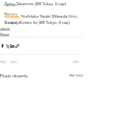
Tomu Takamoto (BR Tokyo, 0 cap)
Vietnam
Warriors
Arrières:
 Yoshitaka Yazaki (Waseda Univ., 
5 caps), Kotaro Ito (BR Tokyo, 0 cap)
Yokohama
Japon
News
Voir tout
Posts récents