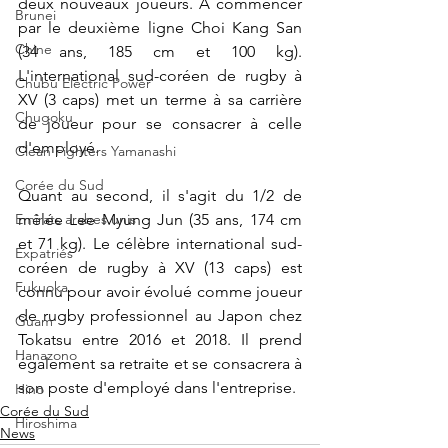
deux nouveaux joueurs. A commencer 
Brunei
par le deuxième ligne Choi Kang San 
Chine
(34 ans, 185 cm et 100 kg). 
L'international sud-coréen de rugby à 
Chubu Electric Power
XV (3 caps) met un terme à sa carrière 
Chugoku
de joueur pour se consacrer à celle 
d'employé.
Clean Fighters Yamanashi
Corée du Sud
Quant au second, il s'agit du 1/2 de 
mêlée Lee Myung Jun (35 ans, 174 cm 
Emirats arabes unis
et 71 kg). Le célèbre international sud-
Expatriés
coréen de rugby à XV (13 caps) est 
Fukuoka
connu pour avoir évolué comme joueur 
de rugby professionnel au Japon chez 
Guam
Tokatsu entre 2016 et 2018. Il prend 
Hanazono
également sa retraite et se consacrera à 
son poste d'employé dans l'entreprise.
Hino
Corée du Sud
Hiroshima
News