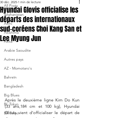
30 déc. 2025
1 min de lecture
All Posts
Hyundai Glovis officialise les
Afghanistan
départs des internationaux
Aichi
sud-coréens Choi Kang San et
Akishima
Lee Myung Jun
Akita
Arabie Saoudite
Autres pays
AZ - Momotaro's
Bahreïn
Bangladesh
Big Blues
Après le 
deuxième ligne Kim Do Kun 
BL Tokyo
(33 ans,184 cm et 100 kg), Hyundai 
Glovis vient d'officialiser le départ de 
BR Tokyo