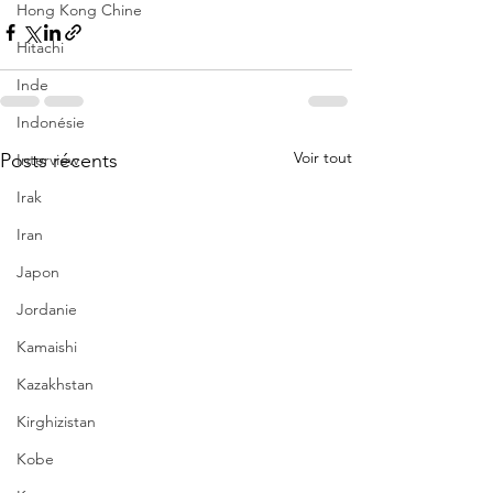
Hong Kong Chine
Hitachi
Inde
Indonésie
Voir tout
Posts récents
Interview
Irak
Iran
Japon
Jordanie
Kamaishi
Kazakhstan
Kirghizistan
Kobe