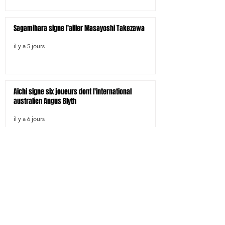
Sagamihara signe l'ailier Masayoshi Takezawa
il y a 5 jours
Aichi signe six joueurs dont l'international
australien Angus Blyth
il y a 6 jours
Tokyo-Bay signe trois joueurs étrangers dont le
centre néo-zélandais Bailyn Sullivan
il y a 6 jours
Tokyo SG signe le pilier droit Shohei Oyama