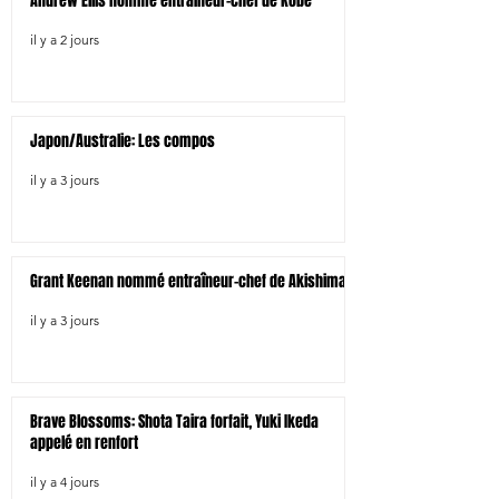
Andrew Ellis nommé entraîneur-chef de Kobe
il y a 2 jours
Japon/Australie: Les compos
il y a 3 jours
Grant Keenan nommé entraîneur-chef de Akishima
il y a 3 jours
Brave Blossoms: Shota Taira forfait, Yuki Ikeda
appelé en renfort
il y a 4 jours