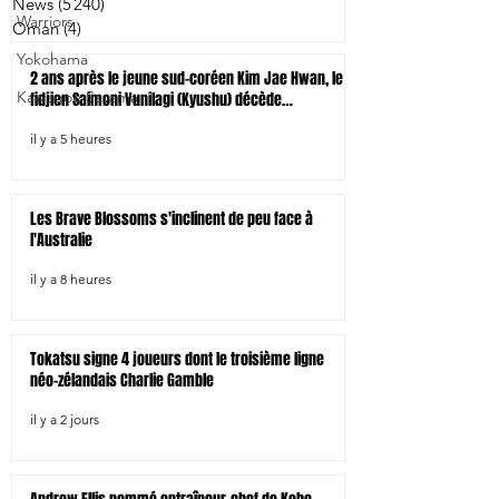
News
(5 240)
5 240 posts
Warriors
Oman
(4)
4 posts
Yokohama
2 ans après le jeune sud-coréen Kim Jae Hwan, le
Kawagoe Sayama
fidjien Saimoni Vunilagi (Kyushu) décède
tragiquement d'un coup de chaleur
il y a 5 heures
Les Brave Blossoms s'inclinent de peu face à
l'Australie
il y a 8 heures
Tokatsu signe 4 joueurs dont le troisième ligne
néo-zélandais Charlie Gamble
il y a 2 jours