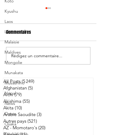
Koto
Kyushu
Laos
Liban
Commentaires
Malaisie
Maldives
Rédigez un commentaire...
Les Brave Blossoms
Tokatsu signe 4 j
Mongolie
s'inclinent de peu face à
le troisième ligne 
l'Australie
zélandais Charlie
Munakata
All Posts
(5 249)
5 249 posts
Musashino
Afghanistan
(5)
5 posts
Népal
Aichi
(79)
79 posts
Akishima
(55)
55 posts
News
Akita
(10)
10 posts
Oman
Arabie Saoudite
(3)
3 posts
Autres pays
(521)
521 posts
Osaka
AZ - Momotaro's
(20)
20 posts
Ouzbékistan
Bahreïn
(11)
11 posts