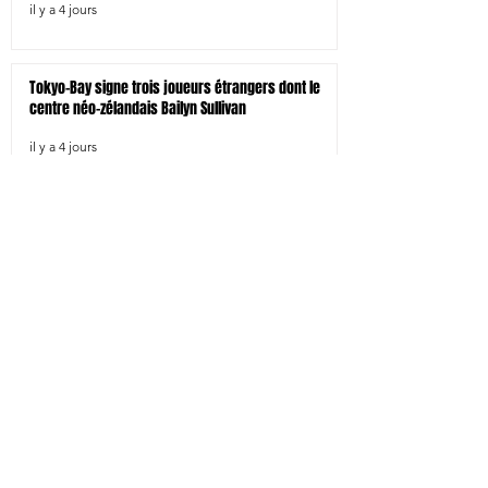
il y a 4 jours
Tokyo-Bay signe trois joueurs étrangers dont le
centre néo-zélandais Bailyn Sullivan
il y a 4 jours
Tokyo SG signe le pilier droit Shohei Oyama
il y a 4 jours
Kamaishi signe 4 joueurs dont l'international à 7
japonais Larry Sulunga
il y a 4 jours