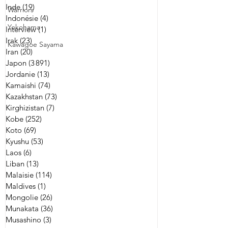
Inde
(19)
19 posts
Warriors
Indonésie
(4)
4 posts
Yokohama
Interview
(1)
1 post
Irak
(23)
23 posts
Kawagoe Sayama
Iran
(20)
20 posts
Japon
(3 891)
3 891 posts
Jordanie
(13)
13 posts
Kamaishi
(74)
74 posts
Kazakhstan
(73)
73 posts
Kirghizistan
(7)
7 posts
Kobe
(252)
252 posts
Koto
(69)
69 posts
Kyushu
(53)
53 posts
Laos
(6)
6 posts
Liban
(13)
13 posts
Malaisie
(114)
114 posts
Maldives
(1)
1 post
Mongolie
(26)
26 posts
Munakata
(36)
36 posts
Musashino
(3)
3 posts