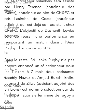
Le sélectionneur srilankais sera assisté 
Hong Kong Chine
par Henry Terance (entraîneur des 
Hitachi
avants), entraîneur adjoint de CH&FC et 
par Lasintha de Costa (entraîneur 
Inde
adjoint), qui est déjà son assistant chez 
Indonésie
CR&FC. L'objectif de Dushanth Lewke 
Interview
sera de réussir une performance en 
remportant un match durant l'Asia 
Irak
Rugby Championship 2026.
Iran
Pour le reste, Sri Lanka Rugby n'a pas 
Japon
encore annoncé un sélectionneur pour 
Jordanie
les Tuskers à 7 mais deux assistants: 
Shamly Nawaz et Amjad Buksh. Enfin, 
Kamaishi
Leonard de Zilwa (assistant adjoint des 
Kazakhstan
Sri Lions) est nommé sélectionneur de 
Kirghizistan
l'équipe nationale féminine de rugby à 
XV.
Kobe
Sri Lanka