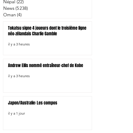
Népal
(22)
22 posts
News
(5 238)
5 238 posts
Oman
(4)
4 posts
Tokatsu signe 4 joueurs dont le troisième ligne
néo-zélandais Charlie Gamble
il y a 3 heures
Andrew Ellis nommé entraîneur-chef de Kobe
il y a 3 heures
Japon/Australie: Les compos
il y a 1 jour