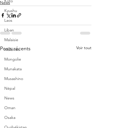
Koto
News
Kyushu
Laos
Liban
Malaisie
Voir tout
Posts récents
Maldives
Mongolie
Munakata
Musashino
Népal
News
Oman
Osaka
Ouzbékistan