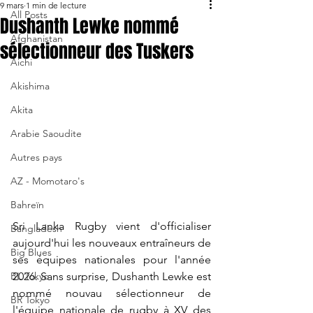
9 mars
1 min de lecture
All Posts
Dushanth Lewke nommé
Afghanistan
sélectionneur des Tuskers
Aichi
Akishima
Akita
Arabie Saoudite
Autres pays
AZ - Momotaro's
Bahreïn
Sri Lanka Rugby vient d'officialiser 
Bangladesh
aujourd'hui les nouveaux entraîneurs de 
Big Blues
ses équipes nationales pour l'année 
2026. Sans surprise, Dushanth Lewke est 
BL Tokyo
nommé nouvau sélectionneur de 
BR Tokyo
l'équipe nationale de rugby à XV des 