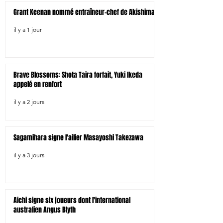
Grant Keenan nommé entraîneur-chef de Akishima
il y a 1 jour
Brave Blossoms: Shota Taira forfait, Yuki Ikeda
appelé en renfort
il y a 2 jours
Sagamihara signe l'ailier Masayoshi Takezawa
il y a 3 jours
Aichi signe six joueurs dont l'international
australien Angus Blyth