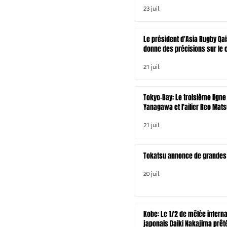
rt
23 juil.
Le président d'Asia Rugby Qai
donne des précisions sur le 
rugby à XV asiatique pour le
21 juil.
venir
Tokyo-Bay: Le troisième ligne
Yanagawa et l'ailier Reo Mat
chez les Wellington Lions
21 juil.
Tokatsu annonce de grandes 
20 juil.
Kobe: Le 1/2 de mêlée interna
japonais Daiki Nakajima prêt