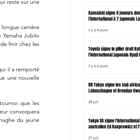
i reste sur une 
Kamaishi signe 4 joueurs do
l'international à 7 japonais L
longue carrière 
il y a 4 jours
 Yamaha Jubilo 
e finir chez les 
Toyota signe le pilier droit Ko
l'international japonais Ryuji
il y a 6 jours
i il a remporté 
e une nouvelle 
BR Tokyo signe les sud-afric
Labuschagne et Brendan Owen
zélandais Tamati Tua
28 juil.
ournoi que les 
neur convoquera 
imaghe du jeune 
Tokyo SG signe l'international
australien Ed Kasprowicz et l'
irlandais James Lowe
27 juil.