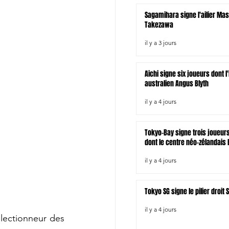
Sagamihara signe l'ailier Ma
Takezawa
il y a 3 jours
Aichi signe six joueurs dont l
australien Angus Blyth
il y a 4 jours
Tokyo-Bay signe trois joueur
dont le centre néo-zélandais B
il y a 4 jours
Tokyo SG signe le pilier droi
il y a 4 jours
ectionneur des 