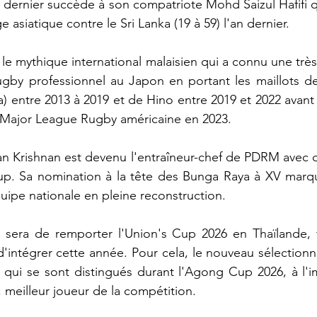
dernier succède à son compatriote Mohd Saizul Hafifi qu
e asiatique contre le Sri Lanka (19 à 59) l'an dernier.
le mythique international malaisien qui a connu une très 
by professionnel au Japon en portant les maillots de
) entre 2013 à 2019 et de Hino entre 2019 et 2022 avant d
Major League Rugby américaine en 2023.
ran Krishnan est devenu l'entraîneur-chef de PDRM avec qu
p. Sa nomination à la tête des Bunga Raya à XV marqu
ipe nationale en pleine reconstruction.
 sera de remporter l'Union's Cup 2026 en Thaïlande, t
d'intégrer cette année. Pour cela, le nouveau sélection
s qui se sont distingués durant l'Agong Cup 2026, à l'
, meilleur joueur de la compétition.