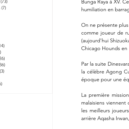
Bunga Raya à XV. Ce 
(73)
73 posts
n
(7)
7 posts
humiliation en barrag
251 posts
 posts
On ne présente plus 
53 posts
comme joueur de rug
osts
3 posts
(aujourd'hui Shizuoka
14)
114 posts
Chicago Hounds en 
)
1 post
26)
26 posts
Par la suite Dinesva
36)
36 posts
(3)
3 posts
la célèbre Agong Cu
22 posts
époque pour une équ
6)
5 236 posts
 posts
La première mission
malaisiens viennent 
les meilleurs joueur
arrière Aqasha Irwan