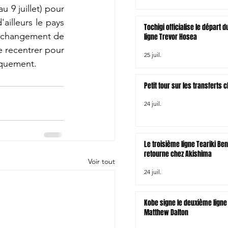
9 juillet) pour 
ailleurs le pays 
Tochigi officialise le départ
le changement de 
ligne Trevor Hosea
e recentrer pour 
25 juil.
iquement.
Petit tour sur les transferts
24 juil.
Le troisième ligne Teariki Be
retourne chez Akishima
Voir tout
24 juil.
Kobe signe le deuxième ligne 
Matthew Dalton