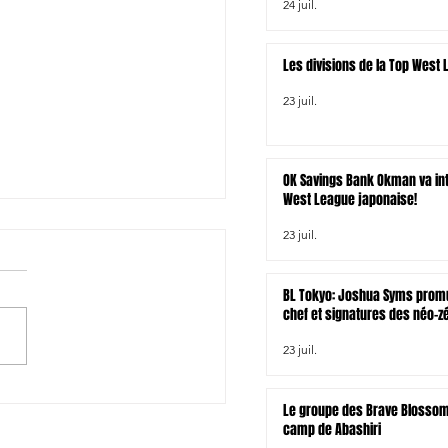
24 juil.
Les divisions de la Top West
23 juil.
OK Savings Bank Okman va int
West League japonaise!
23 juil.
BL Tokyo: Joshua Syms promu
chef et signatures des néo-z
Joseph Gavigan et Jonah Lo
23 juil.
 Blossoms: Shota Taira
Le groupe des Brave Blossom
it, Yuki Ikeda appelé en
camp de Abashiri