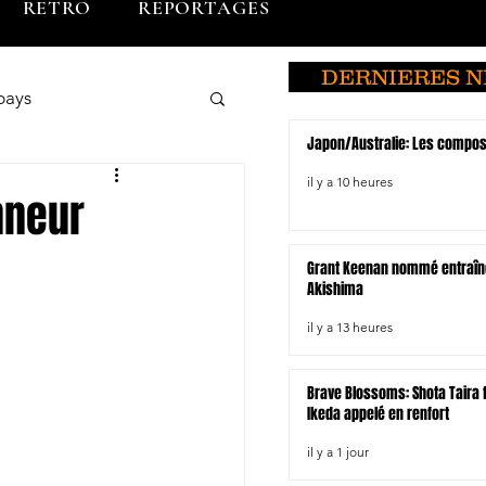
RETRO
REPORTAGES
DERNIERES 
pays
Japon/Australie: Les compo
o
Brunei
il y a 10 heures
nneur
Grant Keenan nommé entraîn
du Sud
Akishima
il y a 13 heures
Hiroshima
Brave Blossoms: Shota Taira fo
Ikeda appelé en renfort
il y a 1 jour