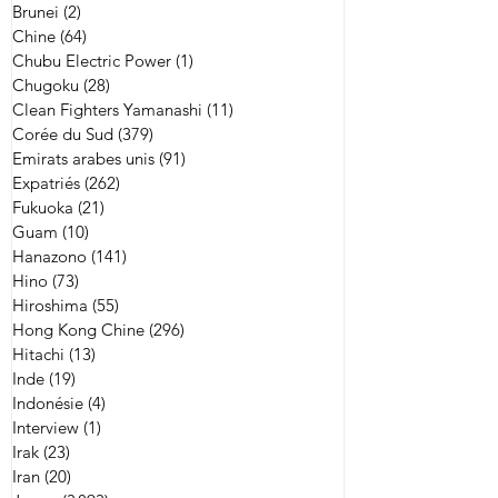
Brunei
(2)
2 posts
Chine
(64)
64 posts
Chubu Electric Power
(1)
1 post
Chugoku
(28)
28 posts
Clean Fighters Yamanashi
(11)
11 posts
Corée du Sud
(379)
379 posts
Emirats arabes unis
(91)
91 posts
Expatriés
(262)
262 posts
Fukuoka
(21)
21 posts
Guam
(10)
10 posts
Hanazono
(141)
141 posts
Hino
(73)
73 posts
Hiroshima
(55)
55 posts
Hong Kong Chine
(296)
296 posts
Hitachi
(13)
13 posts
Inde
(19)
19 posts
Indonésie
(4)
4 posts
Interview
(1)
1 post
Irak
(23)
23 posts
Iran
(20)
20 posts