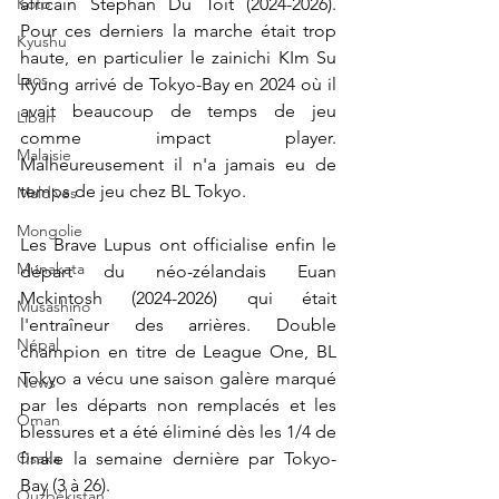
Koto
africain Stephan Du Toit (2024-2026). 
Pour ces derniers la marche était trop 
Kyushu
haute, en particulier le zainichi KIm Su 
Laos
Ryung arrivé de Tokyo-Bay en 2024 où il 
avait beaucoup de temps de jeu 
Liban
comme impact player. 
Malaisie
Malheureusement il n'a jamais eu de 
temps de jeu chez BL Tokyo.
Maldives
Mongolie
Les Brave Lupus ont officialise enfin le 
Munakata
départ du néo-zélandais 
Euan 
Mckintosh (2024-2026) qui était 
Musashino
l'entraîneur des arrières. Double 
Népal
champion en titre de League One, BL 
Tokyo a vécu une saison galère marqué 
News
par les départs non remplacés et les 
Oman
blessures et a été éliminé dès les 1/4 de 
Osaka
finale la semaine dernière par Tokyo-
Bay (3 à 26).
Ouzbékistan