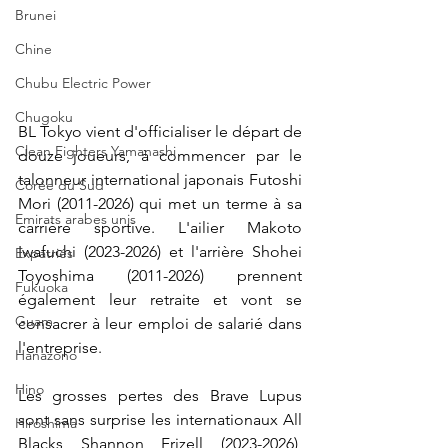
Brunei
Chine
Chubu Electric Power
Chugoku
BL Tokyo vient d'officialiser le départ de 
Clean Fighters Yamanashi
douze joueurs, à commencer par le 
talonneur international japonais Futoshi 
Corée du Sud
Mori (2011-2026) qui met un terme à sa 
Emirats arabes unis
carrière sportive. L'ailier Makoto 
Iwafuchi (2023-2026) et l'arrière Shohei 
Expatriés
Toyoshima (2011-2026) prennent 
Fukuoka
également leur retraite et vont se 
Guam
consacrer à leur emploi de salarié dans 
l'entreprise.
Hanazono
Hino
Les grosses pertes des Brave Lupus 
sont sans surprise les internationaux All 
Hiroshima
Blacks 
Shannon Frizell (2023-2026), 