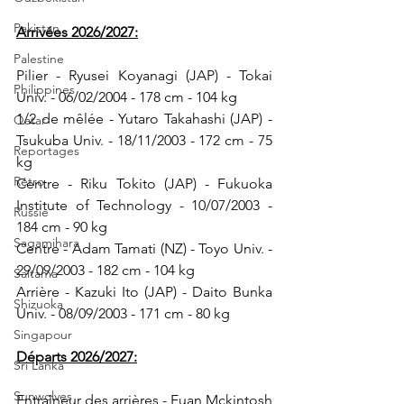
Pakistan
Arrivées 2026/2027:
Palestine
Pilier - Ryusei Koyanagi (JAP) - Tokai 
Philippines
Univ. - 06/02/2004 - 178 cm - 104 kg
1/2 de mêlée - Yutaro Takahashi (JAP) - 
Qatar
Tsukuba Univ. - 18/11/2003 - 172 cm - 75 
Reportages
kg
Rétro
Centre - Riku Tokito (JAP) - Fukuoka 
Institute of Technology - 10/07/2003 - 
Russie
184 cm - 90 kg
Sagamihara
Centre - Adam Tamati (NZ) - Toyo Univ. - 
29/09/2003 - 182 cm - 104 kg
Saitama
Arrière - Kazuki Ito (JAP) - Daito Bunka 
Shizuoka
Univ. - 08/09/2003 - 171 cm - 80 kg
Singapour
Départs 2026/2027:
Sri Lanka
Sunwolves
Entraîneur des arrières - 
Euan Mckintosh 