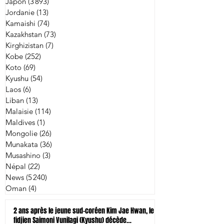
Japon
(3 893)
3 893 posts
Jordanie
(13)
13 posts
Kamaishi
(74)
74 posts
Kazakhstan
(73)
73 posts
Kirghizistan
(7)
7 posts
Kobe
(252)
252 posts
Koto
(69)
69 posts
Kyushu
(54)
54 posts
Laos
(6)
6 posts
Liban
(13)
13 posts
Malaisie
(114)
114 posts
Maldives
(1)
1 post
Mongolie
(26)
26 posts
Munakata
(36)
36 posts
Musashino
(3)
3 posts
Népal
(22)
22 posts
News
(5 240)
5 240 posts
Oman
(4)
4 posts
2 ans après le jeune sud-coréen Kim Jae Hwan, le
fidjien Saimoni Vunilagi (Kyushu) décède