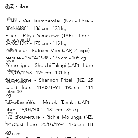
(NZ) - libre
Syrie
Taïwan
Pilier - Vea Taumoefolau (NZ) - libre - 
05/11/2001 - 186 cm - 123 kg
Thaïlande
Pilier - Rikyu Yamakawa (JAP) - libre - 
Timor oriental
04/05/1997 - 175 cm - 115 kg
Tochigi
Talonneur - Futoshi Mori (JAP, 2 caps) - 
retraite - 25/04/1988 - 175 cm - 105 kg
Toda
2ème ligne - Shoichi Takagi (JAP) - libre 
Tokatsu
- 29/06/1998 - 196 cm - 101 kg
3ème ligne - Shannon Frizell (NZ, 25 
Tokyo Gas
caps) - libre - 11/02/1994 - 195 cm - 114 
Tokyo SG
kg
Tokyo-Bay
1/2 de mêlée - Motoki Tanaka (JAP) - 
libre - 18/04/2001 - 180 cm - 86 kg
Toyota
1/2 d'ouverture - Richie Mo'unga (NZ, 
Urayasu
44 caps) - libre - 25/05/1994 - 176 cm - 83 
kg
Vietnam