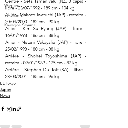
Centre - Seta Tamanivalu (NZ, 3 caps) - 
Warriors
libre - 23/07/1992 - 189 cm - 104 kg
Ailier - Makoto Iwafuchi (JAP) - retraite - 
Yokohama
20/04/2000 - 182 cm - 90 kg
Kawagoe Sayama
Ailier - Kim Su Ryung (JAP) - libre - 
16/01/1998 - 186 cm - 88 kg
Ailier - Netani Vakayalia (JAP) - libre - 
25/02/1998 - 180 cm - 88 kg
Arrière - Shohei Toyoshima (JAP) - 
retraite - 09/01/1989 - 175 cm - 87 kg
Arrière - Stephan Du Toit (SA) - libre - 
23/03/2001 - 185 cm - 96 kg
BL Tokyo
Japon
News