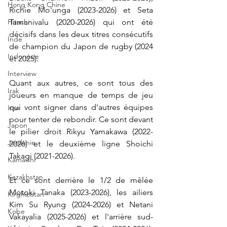
Hong Kong Chine
Richie Mo'unga (2023-2026) et Seta 
Hitachi
Tamanivalu (2020-2026) qui ont été 
décisifs dans les deux titres consécutifs 
Inde
de champion du Japon de rugby (2024 
Indonésie
et 2025).
Interview
Quant aux autres, ce sont tous des 
Irak
joueurs en manque de temps de jeu 
qui vont signer dans d'autres équipes 
Iran
pour tenter de rebondir. Ce sont devant 
Japon
le pilier droit 
Rikyu Yamakawa (2022-
Jordanie
2026) et le deuxième ligne Shoichi 
Takagi (2021-2026).
Kamaishi
Kazakhstan
Et ce sont derrière le 1/2 de mêlée 
Motoki Tanaka (2023-2026), les ailiers 
Kirghizistan
Kim Su Ryung (2024-2026) et Netani 
Kobe
Vakayalia (2025-2026) et l'arrière sud-