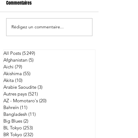
Commentaires
Rédigez un commentaire...
Les Brave Blossoms
Tokatsu signe 4 j
s'inclinent de peu face à
le troisième ligne 
l'Australie
zélandais Charlie
All Posts
(5 249)
5 249 posts
Afghanistan
(5)
5 posts
Aichi
(79)
79 posts
Akishima
(55)
55 posts
Akita
(10)
10 posts
Arabie Saoudite
(3)
3 posts
Autres pays
(521)
521 posts
AZ - Momotaro's
(20)
20 posts
Bahreïn
(11)
11 posts
Bangladesh
(11)
11 posts
Big Blues
(2)
2 posts
BL Tokyo
(253)
253 posts
BR Tokyo
(232)
232 posts